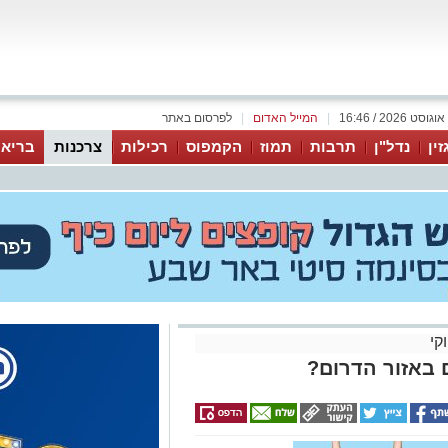
|
המייל האדום
|
לפרסום באתר
זין
נדל"ן
תרבות
תמוז
הקמפוס
רכילות
צרכנות
בריאו
קי
 באזור הדרום?