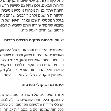
קהל לקוחות ותיק. אלא שעם הזמן קמים לו
לדורות הבאים, ולכן נזקק גם לשיווק חדש 
הקמת אתר ובניית נוכחות אונליין מסיבית 
הלקוחות הישנים ולהכיר לבנים שלהם את ה
בגלל הנוסטלגיה שבו ובגלל והאופי של תו
מקצוע שתמיד שירתו אותם לשביעות רצונם.
פרסום שבוחרים לעסק כזה.
שיווק ופרסום עסקים חדשים בדרום
המרחבים הגדולים והרבגוניות של העיסוק
מאפשרים גם שיטות שיווק ופרסום שונות למ
פרימיום, מיזמי אומנויות ומזון, מיזמי תעשיי
פורחים שנים רבות וזקוקים לפרסום מקומי
לכולם. חלק מהפרסום הוא ארצי וחלק מקו
המוניטין והקהילה של כל עסק כדי לשמר מ
אינטרנט ושיקולי הפרסום
אחד המאפיינים של משרד פרסום באר שבע 
להתמקד בלקוחות רלוונטיים כדי לא לבזב
יש כלי מדידה שלפיהם הפרסום יכול לטרג
ללקוחות שמעוניינים בו בסבירות גבוהה. ז