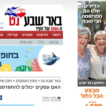
08 אוגוסט 2026 / 16:46
ראשי
חדשות
ספורט
קהילה
מג
צרכנות
נדל"ן
תוכן שיווקי
עסקים
טיפים והמלצות
|
|
באר שבע נט
>
מגזין העסקים
>
תוכן שיוו
האם עסקים יכולים להתפרסם
אלדה נתנאל
30.10.20 / 11:24