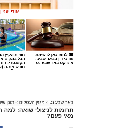
אולי יעניי
☎ לחצו כאן לרשימת
חוויית הקיץ ה
עורכי דין בבאר שבע -
הכל במקום א
אינדקס באר שבע נט
הקאנטרי- חודש
חודש מתנה (כ
החגים!)
magnific
באר שבע נט
>
מגזין העסקים
>
תוכן שיוו
אחד הדברים הראשונים שכל גולש בודק כש
תרומות לניצולי שואה: למה ה
לכן, לא מעט אנשים מחפשים פתרונות שיס
מאי פעם?
כאשר אחת האפשרויות הפופולריות היא
קנ