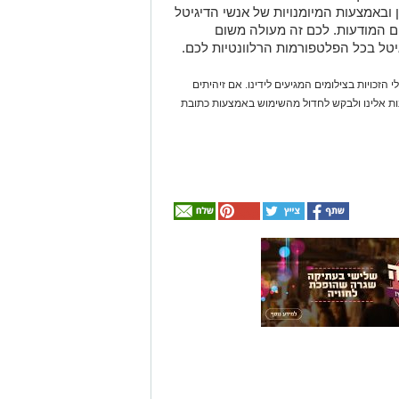
ובאמצעות המיומנויות של אנשי הדיגיטל
ם המודעות. לכם זה מעולה משום
יטל בכל הפלטפורמות הרלוונטיות לכם.
 הזכויות בצילומים המגיעים לידינו. אם זיהיתים
נות אלינו ולבקש לחדול מהשימוש באמצעות כתובת
אולי
יעניין
אותך
גם
☎ לחצו כאן לרשימת
חוויית הקיץ המושלמת:
עורכי דין בבאר שבע -
הכל במקום אחד ברשת
הקאנטרי- חודשיים +
אינדקס באר שבע נט
חודש מתנה (כולל
החגים!)