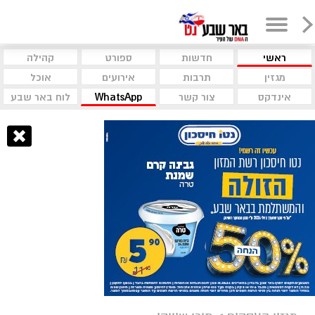
ראשי
חדשות
ספורט
קהילה
מגזין
תרבות
אירועים
אוכל
אינדקס
צור קשר
WhatsApp
לוח באר שבע