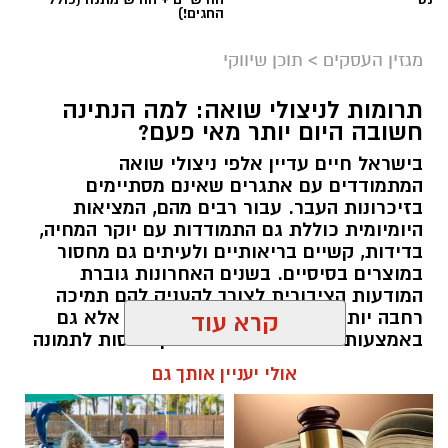
☎ לחצו כאן לרשימת עורכי דין
חוויית הקיץ המושלמת: הכל
בבאר שבע - אינדקס באר שבע
במקום אחד ברשת הקאנטרי-
נט
חודשיים + חודש מתנה (כולל
החגים!)
מגזין העסקים
>
תוכן שיווקי
תרומות לניצולי שואה: למה הנתינה
חשובה היום יותר מאי פעם?
בישראל חיים עדיין אלפי ניצולי שואה
המתמודדים עם אתגרים שאינם מסתיימים
magnific
בזיכרונות העבר. עבור רבים מהם, המציאות
היומיומית כוללת גם התמודדות עם יוקר המחיה,
אחד הדברים הראשונים שכל גולש בודק כשהוא
בדידות, קשיים בריאותיים ולעיתים גם מחסור
נכנס לפרופיל הוא מספר העוקבים. לכן, לא מעט
במוצרים בסיסיים. בשנים האחרונות גוברת
אנשים מחפשים פתרונות שיסייעו להם להגדיל את
המודעות הציבורית לצורך להעניק להם תמיכה
החשבון במהירות, כאשר אחת האפשרויות
רחבה יותר, לא רק באמצעות המדינה אלא גם
קרא עוד
באמצעות החברה האזרחית. כאן נכנסות לתמונה
הפופולריות היא
קניית עוקבים באינסטגרם
.