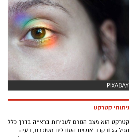
תגים:
ד"ר יעקב גולדיץ
PIXABAY