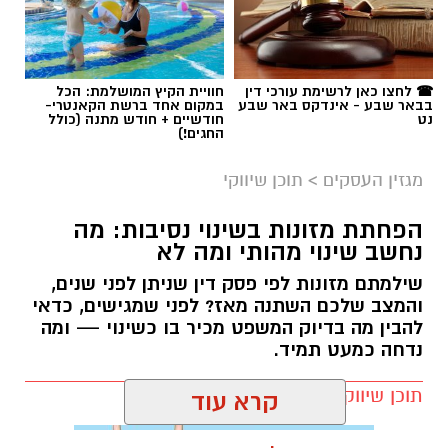
עמותות הפועלות לאורך כל השנה ומצליחות
אולי יעניין אותך גם
להפוך כל מעשה נתינה לסיוע ממשי.
אבל האם מדובר במהלך חכם? האם הוא באמת
יכול לעזור לצמיחת החשבון, ומה חשוב לבדוק לפני
תוכן שיווקי / 16:39 05.08.26
שבוחרים שירות כזה? במאמר הזה תמצאו את כל
המידע החשוב, היתרונות, החסרונות והטיפים
שיעזרו לכם לקבל החלטה נכונה
.
☎ לחצו כאן לרשימת עורכי דין
חוויית הקיץ המושלמת: הכל
בבאר שבע - אינדקס באר שבע
במקום אחד ברשת הקאנטרי-
מהי קניית עוקבים באינסטגרם
?
נט
חודשיים + חודש מתנה (כולל
תגים:
בשיתוף עמותת חסדי נעמי
החגים!)
מגזין העסקים
>
תוכן שיווקי
תרומות לניצולי שואה אינן מסתכמות בהעברת מזון
או כסף. הן יוצרות תחושת ביטחון, מעניקות יחס
הפחתת מזונות בשינוי נסיבות: מה
אישי ומעבירות מסר ברור של הכרת תודה והערכה
נחשב שינוי מהותי ומה לא
לאנשים שעברו את אחד הפרקים הקשים ביותר
שילמתם מזונות לפי פסק דין שניתן לפני שנים,
בהיסטוריה האנושית. פעילותה של חסדי נעמי
והמצב שלכם השתנה מאז? לפני שמגישים, כדאי
מבוססת בדיוק על העיקרון הזה – הענקת סיוע
להבין מה בדיוק המשפט מכיר בו כשינוי — ומה
מכבד, מקצועי ומתמשך, המותאם לצרכים