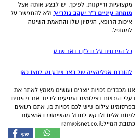
ההצלחה של הלייזר היא 95% מבחינת שיפור
הראייה כאשר כ-5% מהאוכלוסייה המגיעה
לניתוחים יתכן ותאלץ במהלך החיים לעבור ניתוח
נוסף. לבסוף, מדובר בפרוצדורה ניתוחית שמחייבת
מקצועיות ודייקנות. לפיכך, יש לבצע אותה אצל
מומחה עיניים ד"ר יעקב גולדיץ'
ולא להתפשר על
איכות הרופא, הניסיון שלו והתאמת השיטה
למטופל.
כל הפרטים על נדל"ן בבאר שבע
להורדת אפליקציה של באר שבע נט לחצו כאן
אנו מכבדים זכויות יוצרים ועושים מאמץ לאתר את
בעלי הזכויות בצילומים המגיעים לידינו. אם זיהיתים
בפרסומינו צילום שיש לכם זכויות בו, אתם רשאים