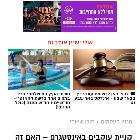
לפנות אלינו ולבקש לחדול מהשימוש באמצעות
כתובת המייל:
ram@isnet.co.il
אולי יעניין אותך גם
☎ לחצו כאן לרשימת עורכי דין
חוויית הקיץ המושלמת: הכל
בבאר שבע - אינדקס באר שבע
במקום אחד ברשת הקאנטרי-
נט
חודשיים + חודש מתנה (כולל
החגים!)