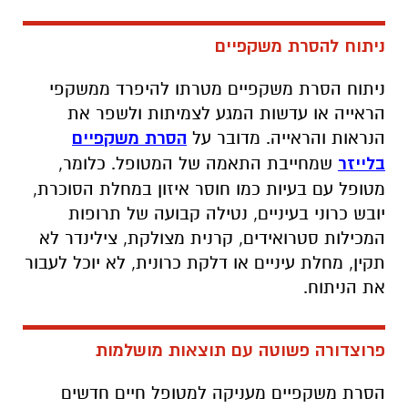
ניתוח קטרקט בלייזר שנעשה בשיטה חדישה
ומהירה בהרדמה מקומית. הטשטוש נעלם לגמרי
לאחר הניתוח והראיה חוזרת לתפקד מבלי צורך
לעבור טיפול או ניתוח נוסף לאורך כל החיים.
ניתוח להסרת משקפיים
ניתוח הסרת משקפיים מטרתו להיפרד ממשקפי
הראייה או עדשות המגע לצמיתות ולשפר את
הנראות והראייה. מדובר על
הסרת משקפיים
בלייזר
שמחייבת התאמה של המטופל. כלומר,
מטופל עם בעיות כמו חוסר איזון במחלת הסוכרת,
יובש כרוני בעיניים, נטילה קבועה של תרופות
המכילות סטרואידים, קרנית מצולקת, צילינדר לא
תקין, מחלת עיניים או דלקת כרונית, לא יוכל לעבור
את הניתוח.