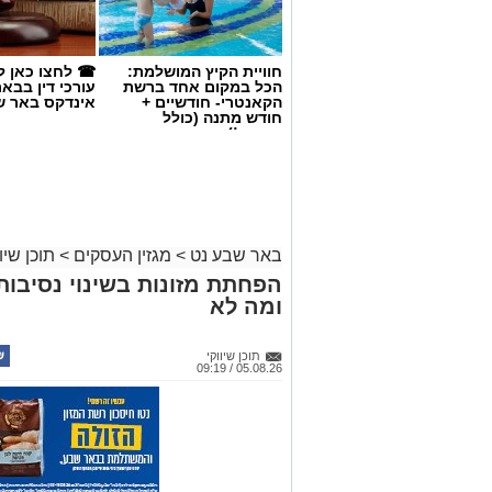
נעמי מבוססת בדיוק על העיקרון הזה – הע
המותאם לצרכים המשתנים של ניצולי השו
חוויית הקיץ המושלמת:
☎ לחצו כאן ל
הכל במקום אחד ברשת
עורכי דין בבא
הקאנטרי- חודשיים +
אינדקס באר ש
חודש מתנה (כולל
החגים!)
באר שבע נט
>
מגזין העסקים
>
תוכן שיוו
הפחתת מזונות בשינוי נסיבות
ומה לא
תוכן שיווקי
05.08.26 / 09:19
באדיבות חסדי נעמי