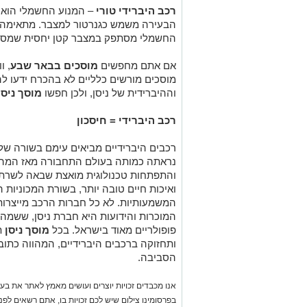
רכב היברידי טורי
– המנוע החשמלי הוא ה
הבעירה משמש כגנרטור למצבר. מתאימה ל
החשמלי מסתפק במצבר קטן יחסית שמספי
אם אתם מחפשים
מוסכים בבאר שבע
, ו
מוסכים מורשים כלליים לא בהכרח ידעו 
וההיברידית של ניסן, ולכן חפשו
מוסך ניסן
רכב היברידי = חיסכון
רכבים היברידיים מביאים עימם בשורה של
נראתה כמותה בעולם התחבורה מאז המהפכ
והתפתחות טכנולוגית מואצת שבאה לשרת עו
ואיכות חיים טובה יותר, בשורת המכוניות 
המשמעותיות. לא כל חברות הרכב מייצרות 
המוכרות והידועות היא חברת ניסן, ששמה 
פופולריים מאוד בישראל. בכל
מוסך ניסן
ת
ותחזוקה ברכבים היברידיים, המהווה כתו
הסביבה.
אנו מכבדים זכויות יוצרים ועושים מאמץ לאתר את בעלי
בפרסומינו צילום שיש לכם זכויות בו, אתם רשאים לפ