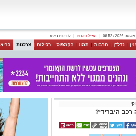
|
המייל האדום
|
לפרסום באתר
זין
נדל"ן
תרבות
תמוז
הקמפוס
רכילות
צרכנות
בריאו
קי
 רכב היברידי?