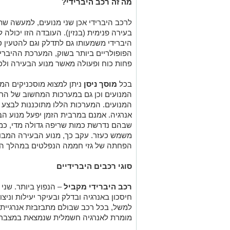
מה זה רכב היברידי?
לרכב היברידי אכן שני מנועים, למעשה שתי
בעירה פנימית (בנזין). העובדה הזו יכולה
היברידי משמעותו גם לתדלק וגם להטעין 
הפופולריים ביותר בשוק, המערכת ההיברי
פחות כוח ופעולה מאשר מנוע הבעירה ולכן
בכל
מוסך ניסן
ניתן למצוא מוסכניקים המס
המנועים וכן גם במערכות המחשוב של הרכב
המנועים. המערכות הללו מתוכננות לבצע 
אנרגיה. אמנם במרבית הזמן יפעל מנוע הב
שבהם נדרשת כמות שריפה גדולה מדי, כמ
משמש כעזר. עקב כך, מנוע הבעירה המבוס
הפחתה של גזי חממה הנפלטים במהלך הנ
סוגי רכבים היברידיים
רכב היברידי מקביל
– הנפוץ ביותר. שני
חיסכון באנרגיה ובדלק ובעיקר יעילות וניצ
למשל, בכל רכב שבולם מתבזבזת אנרגיית ח
מומרת לאנרגיה חשמלית שנמצאת במצבר