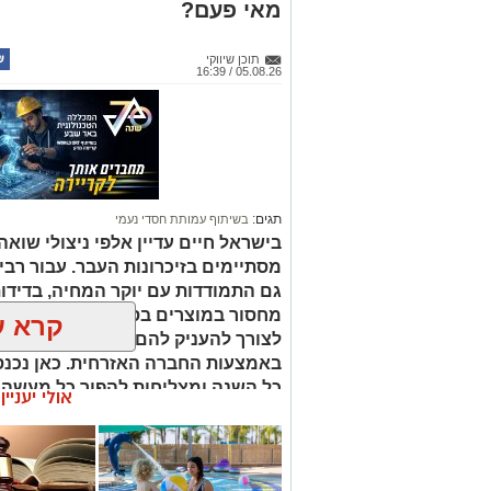
מאי פעם?
תוכן שיווקי
05.08.26 / 16:39
תגים:
בשיתוף עמותת חסדי נעמי
בישראל חיים עדיין אלפי ניצולי שו
מסתיימים בזיכרונות העבר. עבור רבי
גם התמודדות עם יוקר המחיה, בדידות
מחסור במוצרים בסיסיים. בשנים האח
קרא ע
לצורך להעניק להם תמיכה רחבה יות
באמצעות החברה האזרחית. כאן נכנס
כל השנה ומצליחות להפוך כל מעשה נ
אולי יעניי
תרומות לניצולי שואה אינן מסתכמות בהעבר
ביטחון, מעניקות יחס אישי ומעבירות מסר
שעברו את אחד הפרקים הקשים ביותר בהי