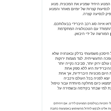
מנוע היחיד שמניע את המכונית. מנוע
נסיעות קצרות של יומיום מאחר והמנוע
ק לנסיעה קצרה.
ודאו איזה סוג רכב היברידי בבעלותכם.
להתמודד עם הטכנולוגיה המתקדמת
המורשה על ידי היבואן.
 חיסכון משמעותי בדלק ובאנרגיה שלא
ה התעשייתית. לצד מגמות ירוקות
לם ירוק יותר, סביבה נקייה יותר
ההיברידיות היא ללא ספק אחת
היום מכוניות היברידיות, אך אחת
יוצא לפניה בכל העולם ורכביה
מצאו כיום מחלקה מיוחדת עבור טיפול
בת למי שבחר בקידמה ובשמירה על
 הזכויות בצילומים המגיעים לידינו. אם זיהיתים
נות אלינו ולבקש לחדול מהשימוש באמצעות כתובת