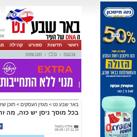
06 אוגוסט 2026 / 08:52
ראשי
חדשות
ספורט
קהילה
מג
צרכנות
נדל"ן
תוכן שיווקי
עסקים
טיפים והמלצות
|
|
באר שבע נט
>
מגזין העסקים
>
תוכן שיוו
בכל מוסך ניסן יש כזה, מה זה
אלדה נתנאל
27.12.20 / 09:29