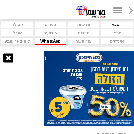
ראשי
חדשות
ספורט
קהילה
מגזין
תרבות
אירועים
אוכל
אינדקס
צור קשר
WhatsApp
לוח באר שבע