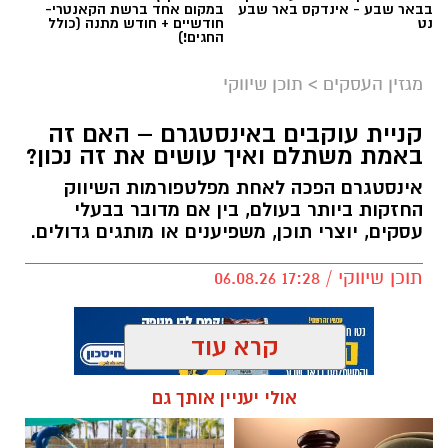
בבאר שבע - אינדקס באר שבע
במקום אחד ברשת הקאנטרי-
נט
חודשיים + חודש מתנה (כולל
החגים!)
מגזין העסקים
>
תוכן שיווקי
קניית עוקבים באינסטגרם – האם זה
באמת משתלם ואיך עושים את זה נכון?
אינסטגרם הפכה לאחת מפלטפורמות השיווק
החזקות ביותר בעולם, בין אם מדובר בבעלי
עסקים, יוצרי תוכן, משפיענים או מותגים גדולים.
תוכן שיווקי / 17:28 06.08.26
קרדיט לתמונה: שרפים מערכות מיגון
שדה ראייה מוגבל, תנועה דו-כיוונית, כניסות
קרא עוד
ויציאות צרות או חניות צפופות עלולים להוביל
לפגיעות ברכוש ואף לסיכון חיי אדם. לכן, תכנון נכון
אולי יעניין אותך גם
של סביבת התנועה אינו מסתכם בסימון קווי חניה
תגים:
קניית עוקבים באינסטגרם
בלבד, אלא כולל שילוב של אביזרי בטיחות ייעודיים