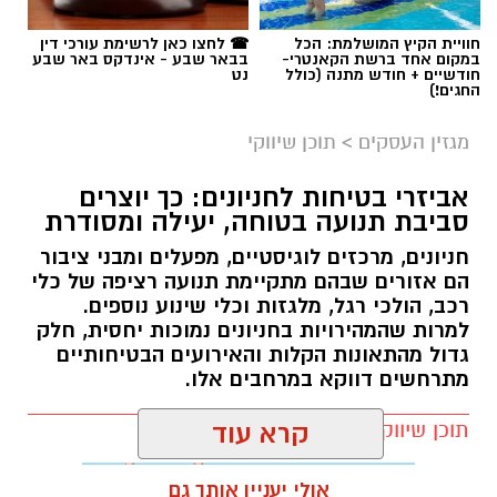
חוויית הקיץ המושלמת: הכל
☎ לחצו כאן לרשימת עורכי דין
במקום אחד ברשת הקאנטרי-
בבאר שבע - אינדקס באר שבע
חודשיים + חודש מתנה (כולל
נט
החגים!)
מגזין העסקים
>
תוכן שיווקי
אביזרי בטיחות לחניונים: כך יוצרים
סביבת תנועה בטוחה, יעילה ומסודרת
חניונים, מרכזים לוגיסטיים, מפעלים ומבני ציבור
הם אזורים שבהם מתקיימת תנועה רציפה של כלי
רכב, הולכי רגל, מלגזות וכלי שינוע נוספים.
למרות שהמהירויות בחניונים נמוכות יחסית, חלק
גדול מהתאונות הקלות והאירועים הבטיחותיים
מתרחשים דווקא במרחבים אלו.
תוכן שיווקי / 10:38 09.08.26
קרא עוד
אולי יעניין אותך גם