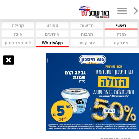
ראשי
חדשות
ספורט
קהילה
מגזין
תרבות
אירועים
אוכל
אינדקס
צור קשר
WhatsApp
לוח באר שבע