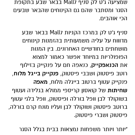
שמציעה ג'ט לק סניף Mall7 בבאר שבע בתקופת
הסגר ומסתבר שהם גם הקינוחים שהבאר שבעים
הכי אוהבים.
סניף ג'ט לק במרכז הקניות
Mall7
בבאר שבע
מדוווח על עליה משמעותית בהזמנות קינוחים
מושחתים בחודשיים האחרונים. בין המנות
הפופולריות במיוחד אפשר כאמור למצוא
את
הכנאפקייק
, כנאפה חם על פנקייק בזילוף
רוטב פיסטוק ושבבי פיסטוק,
פנקייק בייגל מלוח
,
פנקייק עטוף ברטוב בייגלה מלוח,
מאפה
שחיתות
של קואסון קריספי ממולא בגלידה ועטוף
בשוקולד לבן וופל בורלה ופיסטוק, וופל בלגי עטוף
ברוטב פיסטוק ושוקולד לבן ועליו מונח קרם בורלה,
פיסטוק ושברי פיסטוק.
"יותר ויותר משפחות נמצאות בבית בגלל הסגר