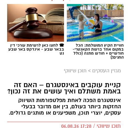
תגים:
בשיתוף שרפים
חוויית הקיץ המושלמת: הכל
☎ לחצו כאן לרשימת עורכי דין
במקום אחד ברשת הקאנטרי-
בבאר שבע - אינדקס באר שבע
חודשיים + חודש מתנה (כולל
נט
החגים!)
מגזין העסקים
>
תוכן שיווקי
קניית עוקבים באינסטגרם – האם זה
באמת משתלם ואיך עושים את זה נכון?
אינסטגרם הפכה לאחת מפלטפורמות השיווק
החזקות ביותר בעולם, בין אם מדובר בבעלי
עסקים, יוצרי תוכן, משפיענים או מותגים גדולים.
תוכן שיווקי / 17:28 06.08.26
קרדיט לתמונה: שרפים מערכות מיגון