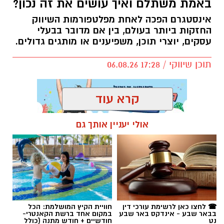
באמת משתלם ואיך עושים את זה נכון?
אינסטגרם הפכה לאחת מפלטפורמות השיווק
החזקות ביותר בעולם, בין אם מדובר בבעלי
עסקים, יוצרי תוכן, משפיענים או מותגים גדולים.
תוכן שיווקי / 17:28 06.08.26
קרא עוד
אולי יעניין אותך גם
תגים:
קניית עוקבים באינסטגרם
☎ לחצו כאן לרשימת עורכי דין
חוויית הקיץ המושלמת: הכל
בבאר שבע - אינדקס באר שבע
במקום אחד ברשת הקאנטרי-
נט
חודשיים + חודש מתנה (כולל