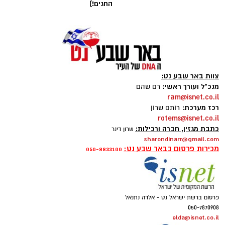
החגים!)
צוות באר שבע נט:
מנכ"ל ועורך ראשי:
רם שהם
magnific
ram@isnet.co.il
רכז מערכת:
רותם שרון
אחד הדברים הראשונים שכל גולש בודק כשהוא
rotems@isnet.co.il
נכנס לפרופיל הוא מספר העוקבים. לכן, לא מעט
כתבת מגזין, חברה ורכילות:
שרון דינר
sharondinarr@gmail.com
אנשים מחפשים פתרונות שיסייעו להם להגדיל את
מכירות פרסום בבאר שבע נט:
050-8833100
החשבון במהירות, כאשר אחת האפשרויות
הפופולריות היא
קניית עוקבים באינסטגרם
.
אבל האם מדובר במהלך חכם? האם הוא באמת
פרסום ברשת ישראל נט - אלדה נתנאל
יכול לעזור לצמיחת החשבון, ומה חשוב לבדוק לפני
050-7870908
elda@isnet.co.il
שבוחרים שירות כזה? במאמר הזה תמצאו את כל