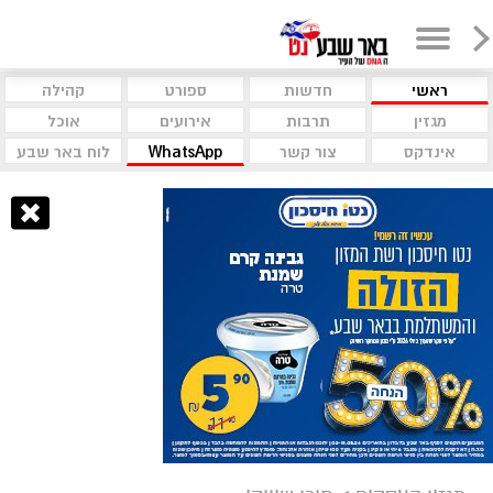
ראשי
חדשות
ספורט
קהילה
מגזין
תרבות
אירועים
אוכל
אינדקס
צור קשר
WhatsApp
לוח באר שבע