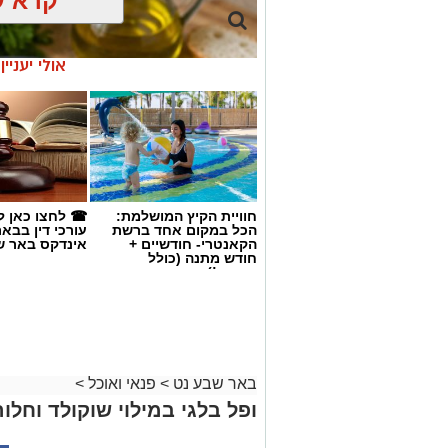
קרא ע
אולי יעניי
חוויית הקיץ המושלמת:
☎ לחצו כאן ל
הכל במקום אחד ברשת
עורכי דין בבא
הקאנטרי- חודשיים +
אינדקס באר ש
חודש מתנה (כולל
החגים!)
באר שבע נט
>
פנאי ואוכל
>
ai
ופל בלגי במילוי שוקולד וחלוה
מצרכים (ל-2 מנות)