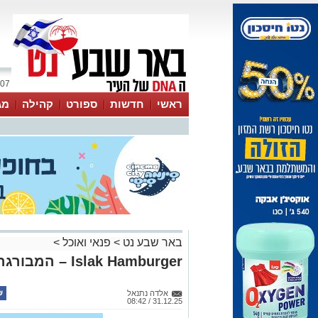
07 אוגוסט 2026 / 17:04
ראשי
חדשות
ספורט
קהילה
מג
עסקים
טיפים והמלצות
באר שבע נט
>
פנאי ואוכל
>
Islak Hamburger – המבורגר ברוטב טורקי
אלדה נתנאל
31.12.25 / 08:42