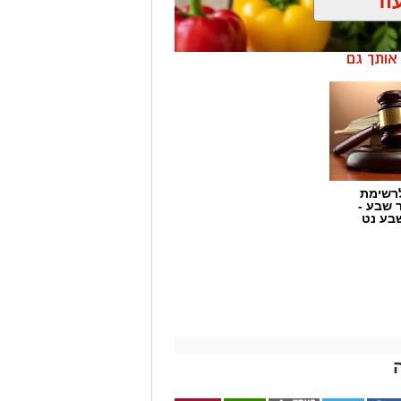
וד
ן אותך גם
רשימת
ר שבע -
בע נט