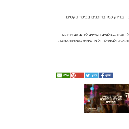
 – בדיוק כמו בדוכנים בכיכר טקסים
 הזכויות בצילומים המגיעים לידינו. אם זיהיתים
נות אלינו ולבקש לחדול מהשימוש באמצעות כתובת
אולי
יעניין
אותך
גם
☎ לחצו כאן לרשימת
חוויית הקיץ המושלמת:
עורכי דין בבאר שבע -
הכל במקום אחד ברשת
הקאנטרי- חודשיים +
אינדקס באר שבע נט
חודש מתנה (כולל