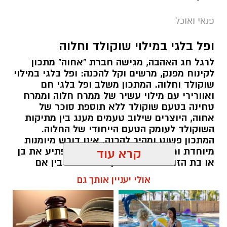
פנאי ואוכל
ופל בלגי במילוי שוקולד וחלוה
לרגל חג האהבה, מגישה חברת "אחוה" מתכון
לקינוח מפנק, מרשים וקל להכנה: ופל בלגי במילוי
שוקולד וחלוה. המתכון משלב ופל בלגי חם
ואוורירי עם מילוי עשיר של ממרח חלוה וממרח
טחינה בטעם שוקולד ללא תוספת סוכר של
ai
אחוה, היוצרים שילוב טעמים מענג בין מתיקות
השוקולד לעומק הטעם הייחודי של החלוה.
מצרכים (ל-2 מנות)
המתכון פשוט ומהיר להכנה, אינו דורש מיומנות
4 ביצים
מיוחדת ומתאים לכל מי שמעוניין להפתיע את בן
קרא עוד
או בת הזוג במחווה מתוקה ומיוחדת. בין אם
½ פלפל אדום, חתוך לקוביות קטנות
מדובר בארוחת בוקר מפנקת, קינוח לארוחה
½ פלפל צהוב, חתוך לקוביות קטנות
אולי יעניין אותך גם
רומנטית או פינוק זוגי בסוף היום, הוופל הבלגי
¼ פלפל ירוק, חתוך לקוביות קטנות
בטעם שוקולד וחלוה יהפוך כל רגע לחגיגה של
½ בצל קטן קצוץ דק (לא חובה)
אהבה. ט"ו באב שמח!
2 כפות פטרוזיליה קצוצה