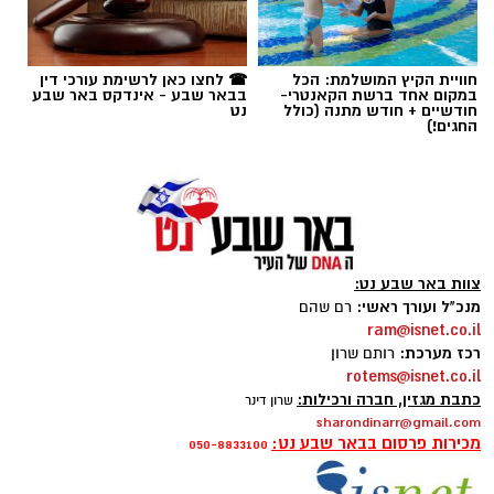
אלדה נתנאל / 09:09 26.07.26
2 כפות עירית קצוצה
2 כפות גבינה בולגרית מפוררת (לא חובה)
תגים:
ופל בלגי במילוי שוקולד וחלוה
½ כפית פפריקה מתוקה
חוויית הקיץ המושלמת: הכל
☎ לחצו כאן לרשימת עורכי דין
במקום אחד ברשת הקאנטרי-
בבאר שבע - אינדקס באר שבע
קורט כורכום (לצבע)
חודשיים + חודש מתנה (כולל
נט
החגים!)
מלח ופלפל שחור לפי הטעם
כפית חמאה וכפית שמן זית לטיגון
אופן ההכנה
מחממים מחבת עם שמן הזית והחמאה.
צוות באר שבע נט:
מטגנים את הבצל במשך כ-2 דקות.
מנכ"ל ועורך ראשי:
רם שהם
מוסיפים את קוביות הפלפלים ומקפיצים 3–4
ram@isnet.co.il
דקות, עד שהן מתרככות אך נשארות מעט
רכז מערכת:
רותם שרון
rotems@isnet.co.il
פריכות.
כתבת מגזין, חברה ורכילות:
שרון דינר
בקערה טורפים את הביצים עם המלח,
sharondinarr@gmail.com
הפלפל, הפפריקה והכורכום.
מכירות פרסום בבאר שבע נט:
050-8833100
ופל בלגי במילוי שוקולד וחלוה צילום הדס ניצן
מוסיפים את עשבי התיבול ואת הגבינה (אם