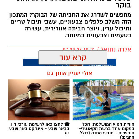
בוקר
מחפשים לשדרג את החביתה של הבוקר? המתכון
הזה משלב פלפלים צבעוניים, עשבי תיבול טריים
ותיבול עדין, ויוצר חביתה אוורירית, עשירה
בטעמים וצבעונית במיוחד.
אלדה נתנאל / 10:21 07.08.26
קרא עוד
אולי יעניין אותך גם
תגים:
חביתת ירק
חוויית הקיץ המושלמת: הכל
☎ לחצו כאן לרשימת עורכי דין
במקום אחד ברשת הקאנטרי-
בבאר שבע - אינדקס באר שבע
חודשיים + חודש מתנה (כולל
נט
החגים!)