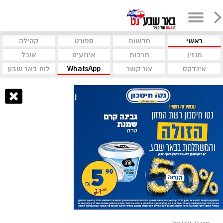
ראשי
חדשות
ספורט
קהילה
מגזין
תרבות
אירועים
אוכל
אינדקס
צור קשר
WhatsApp
לוח באר שבע