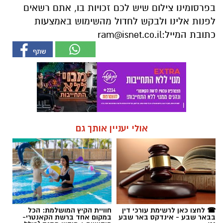
בפרסומינו צילום שיש לכם זכויות בו, אתם רשאים
לפנות אלינו ולבקש לחדול מהשימוש באמצעות
כתובת המייל:
ram@isnet.co.il
אולי יעניין אותך גם
☎ לחצו כאן לרשימת עורכי דין
חוויית הקיץ המושלמת: הכל
בבאר שבע - אינדקס באר שבע
במקום אחד ברשת הקאנטרי-