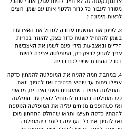
אותם(בקטנה זה לא חייב להיות עגול) אחרי שהכל
מסודר לעבור כל כדור וללטף אותו עם שמן. רוצים
לראות מימונה ?
3. לשמן את המשטח עבודה לטבול את האצבעות
בשמן להתחיל לשטח כדור בצק, להעזר בכריות
הידיים ובאצבעות מידי פעם לשמן את האצבעות
צריך להגיע לבצק דק, המופלטה צריכה להיות
בגודל המחבת שיש לכם בבית.
4. במחבת חמה להניח את המופלטה להמתין כדקה
אפילו פחות עד שהיא מזהיבה ואז להפוך, זאת
המופלטה היחידה שמטגנים משני הצדדים, מראש
כשהמופלטה במחבת להתחיל להכין עוד מופלטה
ואז כשהופכים מניחים עליה את המופלטה הנוספת
להמתין כדקה תציצו ותראו שהחלק התחתון מוכן
ואז להפוך את כל הערימה כלומר שהמופלטה