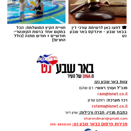
תגים:
חביתת ירק
☎ לחצו כאן לרשימת עורכי דין
חוויית הקיץ המושלמת: הכל
בבאר שבע - אינדקס באר שבע
במקום אחד ברשת הקאנטרי-
נט
חודשיים + חודש מתנה (כולל
החגים!)
צוות באר שבע נט:
מנכ"ל ועורך ראשי:
רם שהם
ram@isnet.co.il
רכז מערכת:
רותם שרון
ai
rotems@isnet.co.il
כתבת מגזין, חברה ורכילות:
שרון דינר
מצרכים (ל-2 מנות)
sharondinarr@gmail.com
מכירות פרסום בבאר שבע נט:
050-8833100
4 ביצים