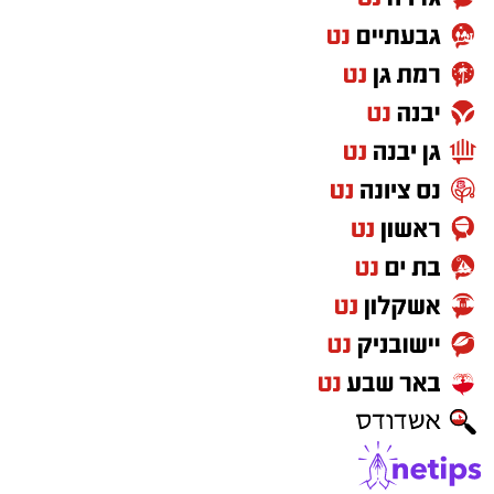
דקות, עד שהן מתרככות אך נשארות מעט
פריכות.
בקערה טורפים את הביצים עם המלח,
הפלפל, הפפריקה והכורכום.
מוסיפים את עשבי התיבול ואת הגבינה (אם
משתמשים) ומערבבים.
יוצקים את תערובת הביצים למחבת מעל
הפלפלים.
מנמיכים את האש, מכסים ומבשלים כ-4
דקות.
מקפלים את החביתה ומגישים חמה.
טיפ לשדרוג
אפשר להוסיף:
זיתי קלמטה קצוצים
פטריות מוקפצות