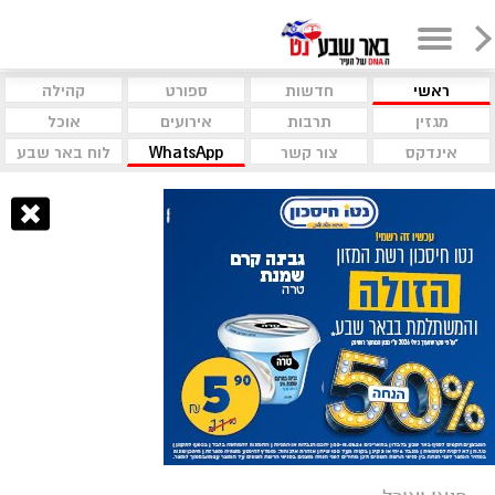
ראשי
חדשות
ספורט
קהילה
מגזין
תרבות
אירועים
אוכל
אינדקס
צור קשר
WhatsApp
לוח באר שבע