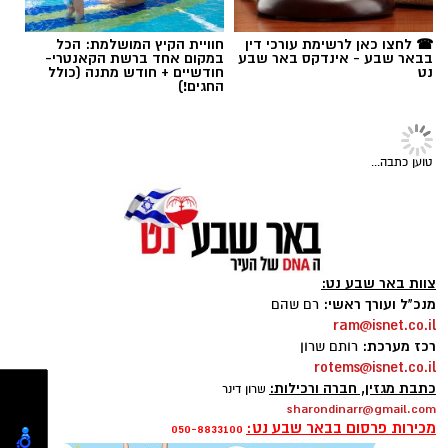
אלדה נתנאל / 09:09 26.07.26
2 כפות עירית קצוצה
☎ לחצו כאן לרשימת עורכי דין
חוויית הקיץ המושלמת: הכל
2 כפות גבינה בולגרית מפוררת (לא חובה)
בבאר שבע - אינדקס באר שבע
במקום אחד ברשת הקאנטרי-
נט
חודשיים + חודש מתנה (כולל
½ כפית פפריקה מתוקה
החגים!)
קורט כורכום (לצבע)
מלח ופלפל שחור לפי הטעם
כפית חמאה וכפית שמן זית לטיגון
טוען כתבה...
תגים:
ופל בלגי במילוי שוקולד וחלוה
אופן ההכנה
מחממים מחבת עם שמן הזית והחמאה.
מטגנים את הבצל במשך כ-2 דקות.
צוות באר שבע נט:
מוסיפים את קוביות הפלפלים ומקפיצים 3–4
מנכ"ל ועורך ראשי:
רם שהם
ram@isnet.co.il
דקות, עד שהן מתרככות אך נשארות מעט
רכז מערכת:
רותם שרון
פריכות.
rotems@isnet.co.il
בקערה טורפים את הביצים עם המלח,
כתבת מגזין, חברה ורכילות:
שרון דינר
sharondinarr@gmail.com
הפלפל, הפפריקה והכורכום.
מכירות פרסום בבאר שבע נט:
050-8833100
מוסיפים את עשבי התיבול ואת הגבינה (אם