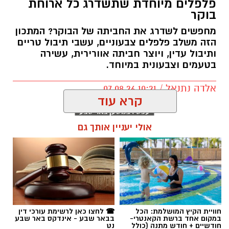
פלפלים מיוחדת שתשדרג כל ארוחת
בוקר
מחפשים לשדרג את החביתה של הבוקר? המתכון
הזה משלב פלפלים צבעוניים, עשבי תיבול טריים
ותיבול עדין, ויוצר חביתה אוורירית, עשירה
בטעמים וצבעונית במיוחד.
אלדה נתנאל / 10:21 07.08.26
קרא עוד
אולי יעניין אותך גם
תגים:
חביתת ירק
חוויית הקיץ המושלמת: הכל
☎ לחצו כאן לרשימת עורכי דין
במקום אחד ברשת הקאנטרי-
בבאר שבע - אינדקס באר שבע
חודשיים + חודש מתנה (כולל
נט