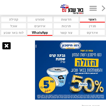
ראשי
חדשות
ספורט
קהילה
מגזין
תרבות
אירועים
אוכל
אינדקס
צור קשר
WhatsApp
לוח באר שבע