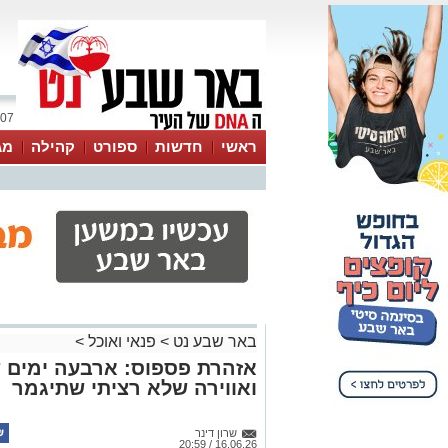
07 אוגוסט 2026 / 23:39
ראשי
חדשות
ספורט
קהילה
מג
עסקים
טיפים והמלצות
באר שבע נט
>
פנאי ואוכל
>
אזהרת פספוס: ארבעה ימים ש
ואווירה שלא רציתי שתיגמר
שרון דינר
16.06.26 / 20:59