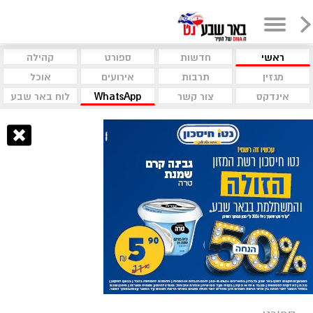
ראשי
חדשות
ספורט
קהילה
מגזין
תרבות
אירועים
אוכל
אינדקס
צור קשר
WhatsApp
לוח באר שבע