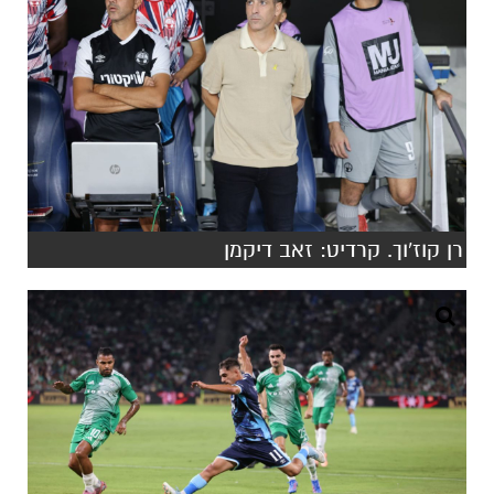
רן קוז'וך. קרדיט: זאב דיקמן