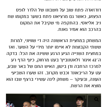
דודזאדה פתח שוב על חשבונו של הלדר לופס
הפצוע, כאשר גם מרציאנו פתח בשער במקומו שח
ניב אליאסי. בהתקפה מי שקיבל את המקום
בהרכב הוא אמיר גאנח.
המשחק במחצית הראשונה היה די שוויוני, למרות
ששתי הקבוצות לא איימו יותר מידי על השער. ואז
במחצית השנייה הגיע הרגע ששינה את הכל: בדקה
ה־62 איגור זלאטנוביץ' בעט מרחוק, כיוף הדף רע
למרכז הרחבה ודן ביטון, האיש החם של באר שבע,
עט על הריבאונד וכבש מקרוב. זהו שערו השביעי
העונה, ובעיקר – משחק ליגה עשירי ברצף שבו הוא
מוצא את הרשת.