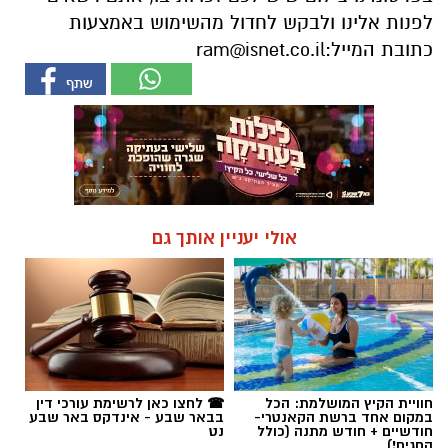
לפנות אלינו ולבקש לחדול מהשימוש באמצעות
כתובת המייל:
ram@isnet.co.il
אולי יעניין אותך גם
חוויית הקיץ המושלמת: הכל
☎ לחצו כאן לרשימת עורכי דין
במקום אחד ברשת הקאנטרי-
בבאר שבע - אינדקס באר שבע
חודשיים + חודש מתנה (כולל
נט
החגים!)