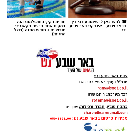
תגים:
הפועל באר שבע
☎ לחצו כאן לרשימת עורכי דין
חוויית הקיץ המושלמת: הכל
בבאר שבע - אינדקס באר שבע
במקום אחד ברשת הקאנטרי-
נט
חודשיים + חודש מתנה (כולל
החגים!)
צוות באר שבע נט:
מנכ"ל ועורך ראשי:
רם שהם
ram@isnet.co.il
קרדיט: הפועל ''ויקטורי'' באר שבע
רכז מערכת:
רותם שרון
rotems@isnet.co.il
כתבת מגזין, חברה ורכילות:
28:0. לא, זו לא התוצאה שבה הכוכב האדום בלגרד
שרון דינר
sharondinarr@gmail.com
הביסה את הפועל באר שבע. להפך. על הדשא
מכירות פרסום בבאר שבע נט:
050-8833100
באר שבע ניצחה 0:1, במשחק גדול, ועשתה צעד