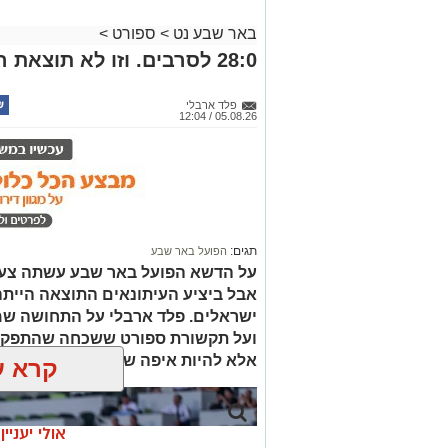
באר שבע נט
>
ספורט
>
28:0 לסרבים. וזו לא תוצאת המשחק
פלד ארבלי
05.08.26 / 12:04
תגים:
הפועל באר שבע
על הדשא הפועל באר שבע עשתה צעד
ישראלים. פלד ארבלי על התחושה שמל
ועל תקשורת ספורט ששכחה שהתפקיד 
אלא להיות איפה שנמצא הסיפור.
קרא ע
אולי יעניי