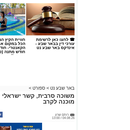
☎ לחצו כאן לרשימת
חוויית הקיץ ה
עורכי דין בבאר שבע -
הכל במקום א
אינדקס באר שבע נט
הקאנטרי- חודש
חודש מתנה (כ
החגים!)
קרדיט: הפועל ''ויקטורי'' באר שבע
באר שבע נט
>
ספורט
>
28:0. לא, זו לא התוצאה שבה הכוכב ה
משוכה סרבית, קשר ישראלי ו
להפך. ע
מוכנה לקרב
עיתונאים מישראל.
רותם שרון
04.08.26 / 13:00
ישבתי שם והסתכלתי מסביב. שורות של עי
מצלמות, טלפונים, כתבים שעובדים, מעבירי