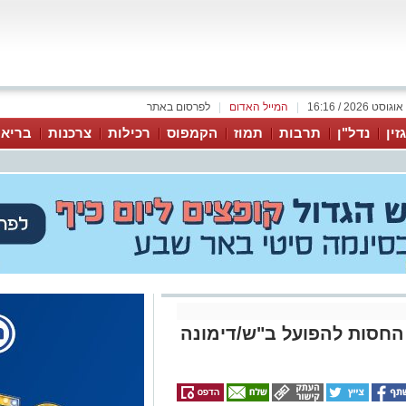
|
המייל האדום
|
לפרסום באתר
זין
נדל"ן
תרבות
תמוז
הקמפוס
רכילות
צרכנות
בריאו
אריכה את החסות להפועל ב"ש/דימונה