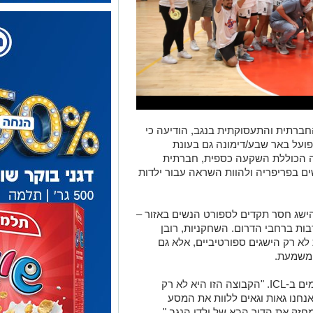
לות החברתית והתעסוקתית בנגב, הודיעה כי
על באר שבע/דימונה גם בעונת
תמיכה רחבה הכוללת השקעה כספית, חברתית
 בפריפריה ולהוות השראה עבור ילדות
ישג חסר תקדים לספורט הנשים באזור –
ות ברחבי הדרום. השחקניות, רובן
 לא רק הישגים ספורטיביים, אלא גם
ומשמעת.
"כשנשים משחקות – ילדות חולמות", מסכמים ב-ICL. "הקבוצה הזו היא לא רק
נחנו גאות וגאים ללוות את המסע
חזק את הדור הבא של ילדי הנגב."