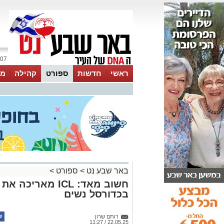
07 אוגוסט 2026 / 16:16
ראשי
חדשות
ספורט
קהילה
מג
עסקים
טיפים והמלצות
באר שבע נט
>
ספורט
>
חשוב מאד: ICL מ
בכדורסל נשים
רותם שרון
22.05.25 / 11:27