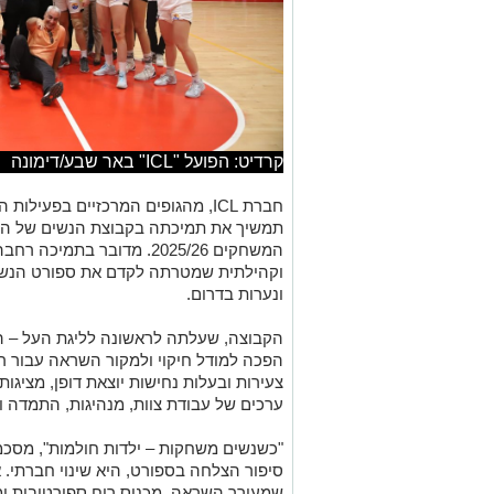
קרדיט: הפועל "ICL" באר שבע/דימונה
חברת ICL, מהגופים המרכזיים בפעי
תמשיך את תמיכתה בקבוצת הנשים של הפו
המשחקים 2025/26. מדובר ב
וקהילתית שמטרתה לקדם את ספורט הנשים
ונערות בדרום.
הקבוצה, שעלתה לראשונה לליגת העל – ה
הפכה למודל חיקוי ולמקור השראה עבור רב
צעירות ובעלות נחישות יוצאת דופן, מציגות
ערכים של עבודת צוות, מנהיגות, התמדה 
סיפור הצלחה בספורט, היא שינוי חברתי. א
שמעורר השראה, מכניס רוח ספורטיבית ומ