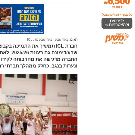
תגים:
באר שבע
,
באר שבע נט
,
ICL
חברת ICL תמשיך את התמיכה ב
שבע/דימונ
החברה מדגישה את מחויבותה לקידום
ונערות בנגב, כחלק ממהלך חברתי רח