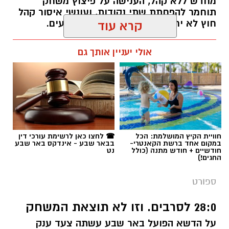
מחדש ללא קהל, הענישה על פיצוץ משחק
תוחמר להפחתת שתי נקודות, ועונשי איסור קהל
חוץ לא יחולו על "משחקי עונה" מכריעים.
קרא עוד
רותם שרון / 10:15 09.08.26
אולי יעניין אותך גם
תגים:
ההתאחדות לכדורגל
חוויית הקיץ המושלמת: הכל
☎ לחצו כאן לרשימת עורכי דין
במקום אחד ברשת הקאנטרי-
בבאר שבע - אינדקס באר שבע
חודשיים + חודש מתנה (כולל
נט
החגים!)
ספורט
28:0 לסרבים. וזו לא תוצאת המשחק
על הדשא הפועל באר שבע עשתה צעד ענק