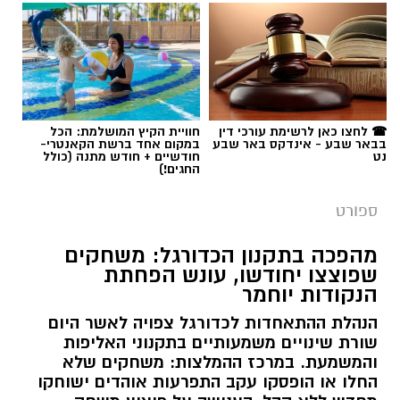
☎ לחצו כאן לרשימת עורכי דין
חוויית הקיץ המושלמת: הכל
בבאר שבע - אינדקס באר שבע
במקום אחד ברשת הקאנטרי-
נט
חודשיים + חודש מתנה (כולל
החגים!)
ספורט
מהפכה בתקנון הכדורגל: משחקים
שפוצצו יחודשו, עונש הפחתת
הנקודות יוחמר
הנהלת ההתאחדות לכדורגל צפויה לאשר היום
שורת שינויים משמעותיים בתקנוני האליפות
והמשמעת. במרכז ההמלצות: משחקים שלא
החלו או הופסקו עקב התפרעות אוהדים ישוחקו