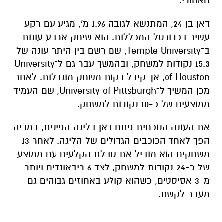
האחורי.
דאן בן 24, המתנשא לגובה 1.96 מ', מגיע עם רקע
עשיר בכדורסל המכללות. הוא שיחק ארבע עונות
ב־
Temple University
, שם רשם בין היתר עונה של
15.3 נקודות למשחק, ובהמשך עבר גם ל־
University
of Houston
, אך קיבל דקות משחק מוגבלות. לאחר
מכן המשיך ל־
University of Pittsburgh
, שם העמיד
ממוצעים של כ-10 נקודות למשחק.
את העונה הנוכחית פתח דאן בליגה הפינית, במדיה
הפך לאחד הכוכבים הגדולים של הליגה. לאחר 13
משחקים הוא מוביל את טבלת הקלעים עם ממוצע
של כ-24 נקודות למשחק, לצד 6 ריבאונדים ויותר
מ-3 אסיסטים, כשהוא קולע באחוזים גבוהים גם
מעבר לקשת.