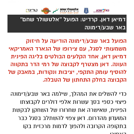
דמיאן דאן. קרדיט: הפועל ''אלטשולר שחם''
באר שבע/דימונה
הפועל באר שבע/דימונה הודיעה על חיזוק
משמעותי לסגל, עם צירופו של הגארד האמריקאי
דמיאן דאן, אחד הקלעים הבולטים בליגה הפינית
העונה. דאן מצטרף לקבוצה של רמי הדר בתקווה
להוסיף עומק התקפי, יציבות ונקודות, במאבק של
הקבוצה בחלק התחתון של הטבלה.
כדי להשלים את המהלך, שילמה באר שבע/דימונה
פיצוי כספי בסך עשרות אלפי דולרים לקבוצתו
הפינית, שאישרה את שחרורו של השחקן לבקשת
המועדון מהדרום. דאן צפוי להשתלב בסגל כבר
בתקופה הקרובה ולהפוך לדמות מרכזית בקו