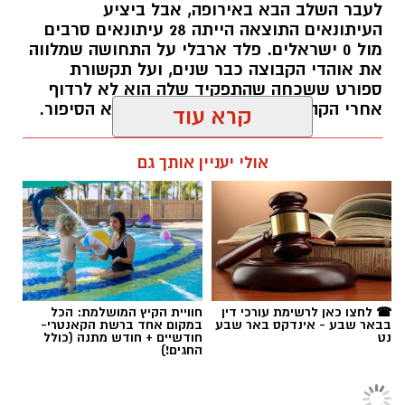
לעבר השלב הבא באירופה, אבל ביציע
העיתונאים התוצאה הייתה 28 עיתונאים סרבים
מול 0 ישראלים. פלד ארבלי על התחושה שמלווה
את אוהדי הקבוצה כבר שנים, ועל תקשורת
ספורט ששכחה שהתפקיד שלה הוא לא לרדוף
קרדיט: זאב דיקמן
אחרי הקהל - אלא להיות איפה שנמצא הסיפור.
קרא עוד
הנהלת ההתאחדות לכדורגל תתכנס היום כדי לדון
פלד ארבלי / 12:04 05.08.26
אולי יעניין אותך גם
ולאשר מהלך שעשוי לשנות את פני הכדורגל
הישראלי בכל הנוגע לטיפול בהתפרעויות אוהדים.
בתום העונה החולפת, ובעקבות שורת אירועים
צורמים בהם בוטלו משחקים ונפסקו הפסדים
טכניים, הקימה ההתאחדות ועדה ייעודית שבחנה
את הנושא לעומק. המטרה המרכזית שעמדה לנגד
תגים:
הפועל באר שבע
עיני הוועדה הייתה למצוא את נקודת האיזון
☎ לחצו כאן לרשימת עורכי דין
חוויית הקיץ המושלמת: הכל
בבאר שבע - אינדקס באר שבע
במקום אחד ברשת הקאנטרי-
הראויה: מצד אחד, שמירה על ההכרעה
נט
חודשיים + חודש מתנה (כולל
החגים!)
הספורטיבית על כר הדשא, ומצד שני – ייצור
הרתעה ואכיפה משמעתית אפקטיבית.