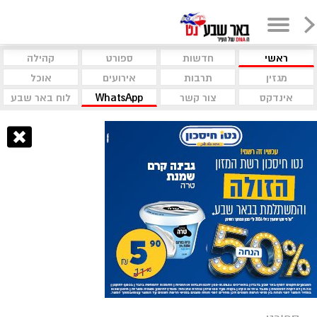
ראשי
חדשות
ספורט
קהילה
מגזין
תרבות
אירועים
אוכל
אינדקס
צור קשר
WhatsApp
לוח באר שבע