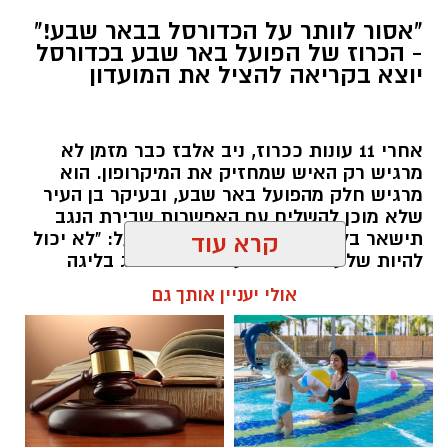
"אסור לוותר על הכדורסל בבאר שבע!"
- הכרוז של הפועל באר שבע בכדורסל
יוצא בקריאה להציל את המועדון
אחרי 11 עונות ככרוז, ניב אלבז כבר מזמן לא
מרגיש רק האיש שמחזיק את המיקרופון. הוא
מרגיש חלק מהפועל באר שבע, ובעיקר בן העיר
שלא מוכן להשלים עם האפשרות שבירת הנגב
תישאר בלי קבוצת כדורסל בליגת העל: "לא יכול
קרא עוד
להיות שלעיר באר שבע לא יהיה ייצוג בליגה
הבכירה רק בגלל כסף"
אולי יעניין אותך גם
שרון דינר / 13:04 09.08.26