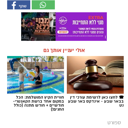
אולי יעניין אותך גם
☎ לחצו כאן לרשימת עורכי דין
חוויית הקיץ המושלמת: הכל
בבאר שבע - אינדקס באר שבע
במקום אחד ברשת הקאנטרי-
נט
חודשיים + חודש מתנה (כולל
החגים!)
ספורט