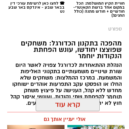
חוויית הקיץ המושלמת: הכל
☎ לחצו כאן לרשימת עורכי דין
במקום אחד ברשת הקאנטרי-
בבאר שבע - אינדקס באר שבע
תגים:
באר שבע נט
,
הפועל באר שבע כדורסל
,
ניב
חודשיים + חודש מתנה (כולל
נט
החגים!)
הכרוז
ספורט
מהפכה בתקנון הכדורגל: משחקים
שפוצצו יחודשו, עונש הפחתת
הנקודות יוחמר
הנהלת ההתאחדות לכדורגל צפויה לאשר היום
שורת שינויים משמעותיים בתקנוני האליפות
והמשמעת. במרכז ההמלצות: משחקים שלא
החלו או הופסקו עקב התפרעות אוהדים ישוחקו
מחדש ללא קהל, הענישה על פיצוץ משחק
תוחמר להפחתת שתי נקודות, ועונשי איסור קהל
חוץ לא יחולו על "משחקי עונה" מכריעים.
קרא עוד
רותם שרון / 10:15 09.08.26
אולי יעניין אותך גם