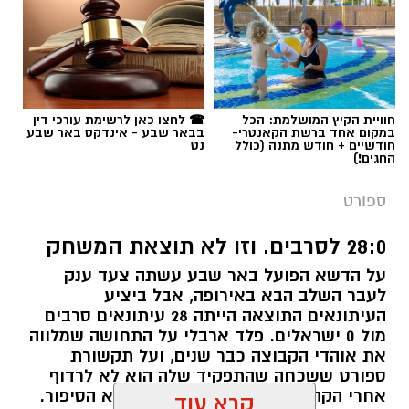
תגים:
ההתאחדות לכדורגל
חוויית הקיץ המושלמת: הכל
☎ לחצו כאן לרשימת עורכי דין
במקום אחד ברשת הקאנטרי-
בבאר שבע - אינדקס באר שבע
חודשיים + חודש מתנה (כולל
נט
החגים!)
ספורט
28:0 לסרבים. וזו לא תוצאת המשחק
ניב אלבז. צילום: מתוך דף פייסבוק
על הדשא הפועל באר שבע עשתה צעד ענק
לעבר השלב הבא באירופה, אבל ביציע
העיתונאים התוצאה הייתה 28 עיתונאים סרבים
ניב אלבז, הכרוז הוותיק והאהוב של הפועל באר
מול 0 ישראלים. פלד ארבלי על התחושה שמלווה
שבע בכדורסל, מסתכל בימים אלה בדאגה על
את אוהדי הקבוצה כבר שנים, ועל תקשורת
המועדון שהוא מלווה כבר יותר מעשור. מאחורי
ספורט ששכחה שהתפקיד שלה הוא לא לרדוף
קרדיט: זאב דיקמן
המיקרופון, באולם, הוא מכיר מקרוב את האנשים
אחרי הקהל - אלא להיות איפה שנמצא הסיפור.