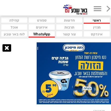
ראשי
חדשות
ספורט
קהילה
מגזין
תרבות
אירועים
אוכל
אינדקס
צור קשר
WhatsApp
לוח באר שבע