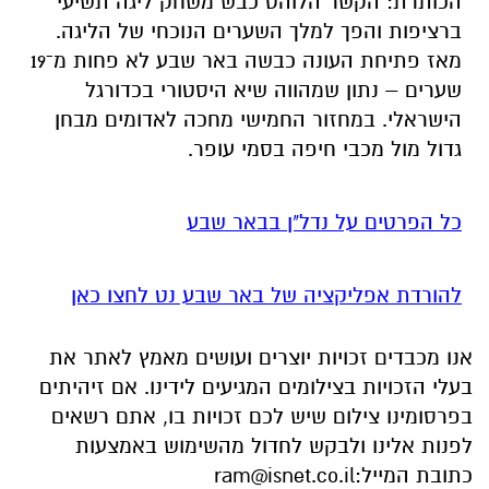
הכותרת: הקשר הלוהט כבש משחק ליגה תשיעי
ברציפות והפך למלך השערים הנוכחי של הליגה.
מאז פתיחת העונה כבשה באר שבע לא פחות מ־19
שערים – נתון שמהווה שיא היסטורי בכדורגל
הישראלי. במחזור החמישי מחכה לאדומים מבחן
גדול מול מכבי חיפה בסמי עופר.
כל הפרטים על נדל"ן בבאר שבע
להורדת אפליקציה של באר שבע נט לחצו כאן
אנו מכבדים זכויות יוצרים ועושים מאמץ לאתר את
בעלי הזכויות בצילומים המגיעים לידינו. אם זיהיתים
בפרסומינו צילום שיש לכם זכויות בו, אתם רשאים
לפנות אלינו ולבקש לחדול מהשימוש באמצעות
כתובת המייל:
ram@isnet.co.il