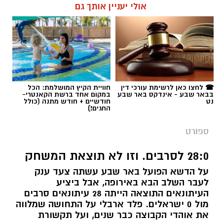
אולי יעניין אותך גם
☎ לחצו כאן לרשימת עורכי דין
חוויית הקיץ המושלמת: הכל
בבאר שבע - אינדקס באר שבע
במקום אחד ברשת הקאנטרי-
נט
חודשיים + חודש מתנה (כולל
החגים!)
ספורט
28:0 לסרבים. וזו לא תוצאת המשחק
על הדשא הפועל באר שבע עשתה צעד ענק
לעבר השלב הבא באירופה, אבל ביציע
העיתונאים התוצאה הייתה 28 עיתונאים סרבים
מול 0 ישראלים. פלד ארבלי על התחושה שמלווה
את אוהדי הקבוצה כבר שנים, ועל תקשורת