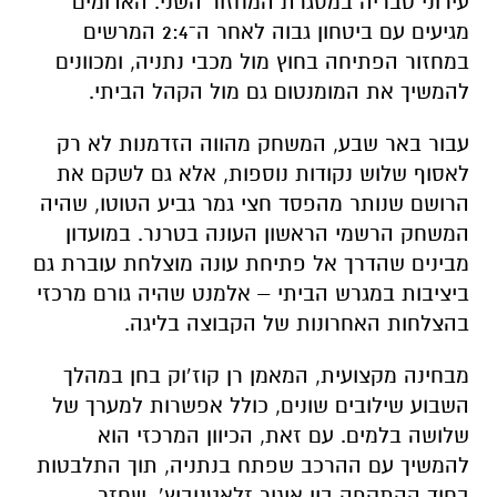
עירוני טבריה במסגרת המחזור השני. האדומים
מגיעים עם ביטחון גבוה לאחר ה־2:4 המרשים
במחזור הפתיחה בחוץ מול מכבי נתניה, ומכוונים
להמשיך את המומנטום גם מול הקהל הביתי.
עבור באר שבע, המשחק מהווה הזדמנות לא רק
לאסוף שלוש נקודות נוספות, אלא גם לשקם את
הרושם שנותר מהפסד חצי גמר גביע הטוטו, שהיה
המשחק הרשמי הראשון העונה בטרנר. במועדון
מבינים שהדרך אל פתיחת עונה מוצלחת עוברת גם
ביציבות במגרש הביתי – אלמנט שהיה גורם מרכזי
בהצלחות האחרונות של הקבוצה בליגה.
מבחינה מקצועית, המאמן רן קוז’וק בחן במהלך
השבוע שילובים שונים, כולל אפשרות למערך של
שלושה בלמים. עם זאת, הכיוון המרכזי הוא
להמשיך עם ההרכב שפתח בנתניה, תוך התלבטות
בחוד ההתקפה בין איגור זלאטנוביץ’, שחזר