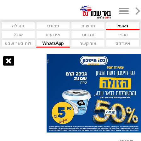
ראשי
חדשות
ספורט
קהילה
מגזין
תרבות
אירועים
אוכל
אינדקס
צור קשר
WhatsApp
לוח באר שבע