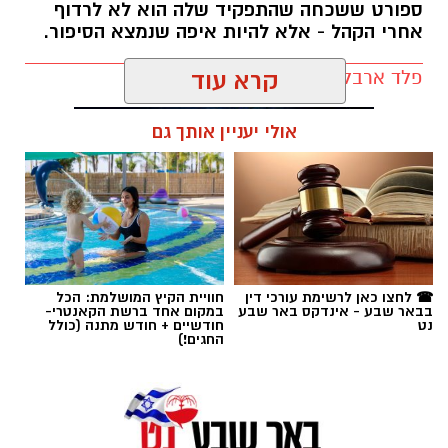
ספורט ששכחה שהתפקיד שלה הוא לא לרדוף
אחרי הקהל - אלא להיות איפה שנמצא הסיפור.
פלד ארבלי / 12:04 05.08.26
קרא עוד
אולי יעניין אותך גם
תגים:
הפועל באר שבע
☎ לחצו כאן לרשימת עורכי דין
חוויית הקיץ המושלמת: הכל
בבאר שבע - אינדקס באר שבע
במקום אחד ברשת הקאנטרי-
נט
חודשיים + חודש מתנה (כולל
החגים!)