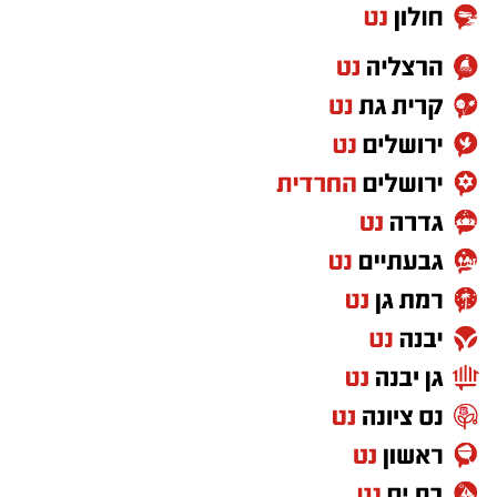
כה. ואצלנו? כיסאות ריקים. וזה אולי הסיפור הכי
גדול של הערב הזה.
בואו לא נעבוד על עצמנו. כולנו יודעים איך יציע
העיתונאים הזה היה נראה אם על הדשא הייתה
משחקת מכבי תל אביב או מכבי חיפה. כנראה
שלא הייתי צריך לספור כדי למצוא עיתונאי ישראלי.
היו כתבים, היו פרשנים, היו צלמים, היו שידורים
חיים. היינו מקבלים דיווחים מהמלון, מהאימון
המסכם, מהאוטובוס בדרך לאצטדיון ומהמסדרון
בדרך לחדר ההלבשה. אבל כשזו הפועל באר שבע?
פתאום אפשר להסתפק בלראות את המשחק
מהטלוויזיה. וזה לא עניין של משחק אחד. זו לא
מעידה חד-פעמית. זו תחושה שמלווה את אוהדי
הפועל באר שבע כבר שנים - שמועדון שמביא
הישגים, שמייצג את ישראל באירופה ושכתב פרקים
מפוארים בכדורגל הישראלי, עדיין לא זוכה ליחס