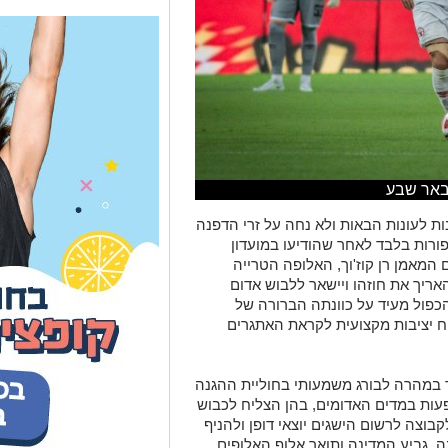
 באר שבע
 לעונות הבאות ולא נחה על זרי הדפנה
ורות בלבד לאחר שהודיעו במועדון
המאמן רן קוז'וך, האלופה הטרייה
ריך את חוזהו ויישאר ללבוש אדום
נת 2027/2028. המהלך הכפול מעיד על כוונתה הברורה של
 יציבות מקצועית לקראת האתגרים
שהגיע למועדון בקיץ 2024, הפך במהרה לבורג משמעותי בחוליית ההגנה
 שבע. מאז צירופו הוא רשם 62 הופעות במדים האדומים, בהן הצליח לכבוש
בוצה לרשום הישגים יוצאי דופן ולהניף
 גביע המדינה ותואר אלוף האלופים.