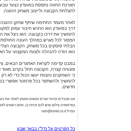
הארכת החוזה נתפסת במועדון כצעד טבעי
להצלחת הקבוצה ולייצוב משחק ההגנה.
לאחר מעמד החתימה שיתף שחקן ההגנה בת
דרך במועדון הוא הרגיש חיבור עמוק למקום
להמשיך את דרכו בקבוצה. הוא ניצל את ההז
המסור לכל מגרש במהלך העונה החולפת, ו
הבלתי פוסקים בכל משחק, הקבוצה הצליחה
הוא הודה להנהלה ולצוות המקצועי על האמ
במבט קדימה לקראת האתגרים הבאים, ציין
ומנוחה קצרה, הקבוצה תחל בקרוב מאוד 
כי השחקנים והצוות יעשו הכול כדי לא ר
להמשיך ולהשתפר בכל פרמטר אפשרי במטר
חדשים.
אנו מכבדים זכויות יוצרים ועושים מאמץ לאתר את בעלי
בפרסומינו צילום שיש לכם זכויות בו, אתם רשאים לפ
המייל:
ram@isnet.co.il
כל הפרטים על נדל"ן בבאר שבע