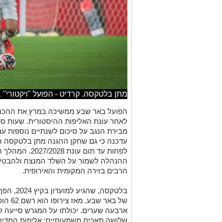
מתן בלטקסה. קרדיט - הפועל "ויקטורי''
הפועל באר שבע ממשיכה במרץ את ההכנות
לאחר עונת האליפות ההיסטורית. שעות ספ
מבירת הנגב על סיכום לשנתיים נוספות עם 
עדכנה כי גם שחקן ההגנה מתן בלטקסה הא
לפחות עד תום עו
ההנהלה לשמור על השלד המנצח ולהבטיח
הרבים בזירה המקומית והאירופית.
בלטקסה, 
של באר
ארבעה שערים. יכולתו על המגרש סייעה לק
שלושה תארים משמעותיים: אליפות המדינה,