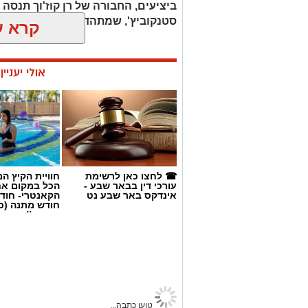
ומהמסדרון בדרך לחדר ההלבשה. אבל כש
ביציעים, החבורה של רן קוז'וך תנסה
להסתפק בלראות את המשחק מהטלוויזיה. ו
סטנקוביץ', שמתהדרת במוחמד אבו פא
קרא ע
מעידה חד-פעמית. זו תחושה שמלווה את א
שמועדון שמביא הישגים, שמייצג את ישרא
בכדורגל הישראלי, עדיין לא זוכה ליחס שהוא
אולי יעניי
☎ לחצו כאן לרשימת
חוויית הקיץ ה
עורכי דין בבאר שבע -
הכל במקום א
אינדקס באר שבע נט
הקאנטרי- חודש
חודש מתנה (כ
החגים!)
באר שבע נט
>
ספורט
>