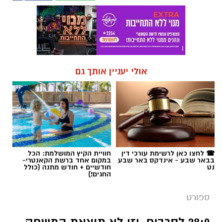
אולי יעניין אותך גם
☎ לחצו כאן לרשימת עורכי דין
חוויית הקיץ המושלמת: הכל
בבאר שבע - אינדקס באר שבע
במקום אחד ברשת הקאנטרי-
נט
חודשיים + חודש מתנה (כולל
החגים!)
ספורט
28:0 לסרבים. וזו לא תוצאת המשחק