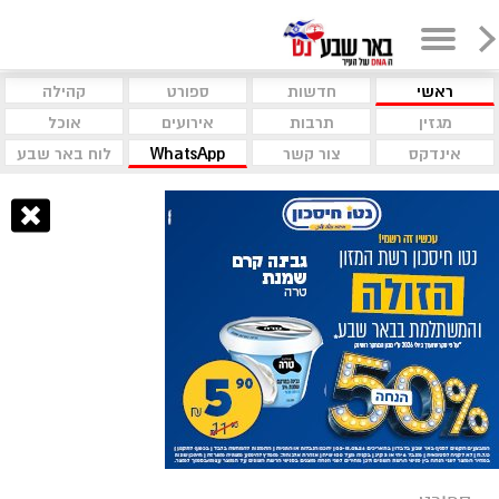
ראשי
חדשות
ספורט
קהילה
מגזין
תרבות
אירועים
אוכל
אינדקס
צור קשר
WhatsApp
לוח באר שבע