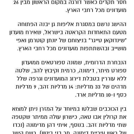
חסר תקדים כאשר דורגה במקום הראשון מבין 26
מועדונים מכל רחבי הארץ.
ההישג נרשם במסגרת אליפות גן יבנה הפתוחה
מטעם התאחדות הקראטה בישראל, שאירח מועדון
"שינדוקאן טייגר" בניצוחם של יונתן קוטרמן ואפי
מושייב ובהשתתפות מועדונים מכל רחבי הארץ.
​הנבחרת הדרומית, שמונה ספורטאים ממועדון
ספורט מיתר, דימונה, כרמית וקיבוץ להב, שלטה
ללא עוררין בטבלת דירוג המועדונים וגרפה שלל
מדהים של 33 מדליות: 14 מדליות זהב, 9 מדליות
כסף ו-10 מדליות ארד.
​בין הכוכבים שבלטו במיוחד על המזרן ניתן למצוא
את קרולין אבו טאה, כישרון עולה ממיתר שקטפה
שתי מדליות זהב. בנוסף, איתי דהן מדימונה (נכדו
של ראש עיריית דימונה, מר בני ביטון), רשם הישג