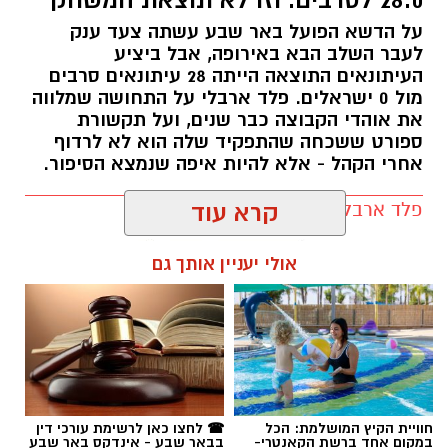
על הדשא הפועל באר שבע עשתה צעד ענק
לעבר השלב הבא באירופה, אבל ביציע
העיתונאים התוצאה הייתה 28 עיתונאים סרבים
מול 0 ישראלים. פלד ארבלי על התחושה שמלווה
את אוהדי הקבוצה כבר שנים, ועל תקשורת
ספורט ששכחה שהתפקיד שלה הוא לא לרדוף
אחרי הקהל - אלא להיות איפה שנמצא הסיפור.
פלד ארבלי / 12:04 05.08.26
קרא עוד
אולי יעניין אותך גם
תגים:
הפועל באר שבע
חוויית הקיץ המושלמת: הכל
☎ לחצו כאן לרשימת עורכי דין
במקום אחד ברשת הקאנטרי-
בבאר שבע - אינדקס באר שבע