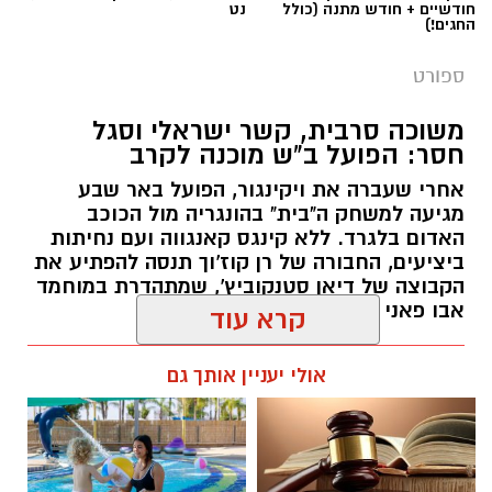
חודשיים + חודש מתנה (כולל
נט
החגים!)
ספורט
משוכה סרבית, קשר ישראלי וסגל
חסר: הפועל ב"ש מוכנה לקרב
אחרי שעברה את ויקינגור, הפועל באר שבע
מגיעה למשחק ה"בית" בהונגריה מול הכוכב
האדום בלגרד. ללא קינגס קאנגווה ועם נחיתות
קרדיט: הפועל ''ויקטורי'' באר שבע
ביציעים, החבורה של רן קוז'וך תנסה להפתיע את
הקבוצה של דיאן סטנקוביץ', שמתהדרת במוחמד
28:0. לא, זו לא התוצאה שבה הכוכב האדום בלגרד
אבו פאני ובמרקו ארנאוטוביץ'.
קרא עוד
הביסה את הפועל באר שבע. להפך. על הדשא
באר שבע ניצחה 0:1, במשחק גדול, ועשתה צעד
רותם שרון / 13:00 04.08.26
אולי יעניין אותך גם
ענק לעבר השלב הבא. 28:0 הייתה התוצאה ביציע
העיתונאים בסומבתהיי. 28 עיתונאים מסרביה. 0
עיתונאים מישראל.