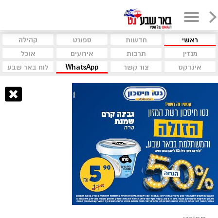
ראשי
חדשות
ספורט
קהילה
מגזין
תרבות
אירועים
אוכל
אינדקס
צור קשר
WhatsApp
לוח באר שבע