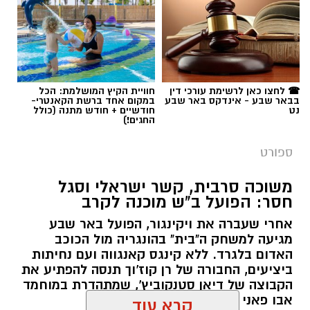
תגים:
הפועל באר שבע
☎ לחצו כאן לרשימת עורכי דין
חוויית הקיץ המושלמת: הכל
בבאר שבע - אינדקס באר שבע
במקום אחד ברשת הקאנטרי-
נט
חודשיים + חודש מתנה (כולל
החגים!)
ספורט
משוכה סרבית, קשר ישראלי וסגל
חסר: הפועל ב"ש מוכנה לקרב
אחרי שעברה את ויקינגור, הפועל באר שבע
מגיעה למשחק ה"בית" בהונגריה מול הכוכב
האדום בלגרד. ללא קינגס קאנגווה ועם נחיתות
קרדיט: הפועל ''ויקטורי'' באר שבע
ביציעים, החבורה של רן קוז'וך תנסה להפתיע את
הקבוצה של דיאן סטנקוביץ', שמתהדרת במוחמד
28:0. לא, זו לא התוצאה שבה הכוכב האדום בלגרד
אבו פאני ובמרקו ארנאוטוביץ'.
קרא עוד