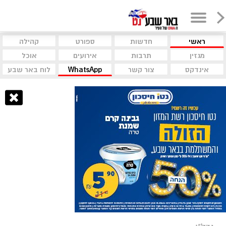
ראשי
חדשות
ספורט
קהילה
מגזין
תרבות
אירועים
אוכל
אינדקס
צור קשר
WhatsApp
לוח באר שבע