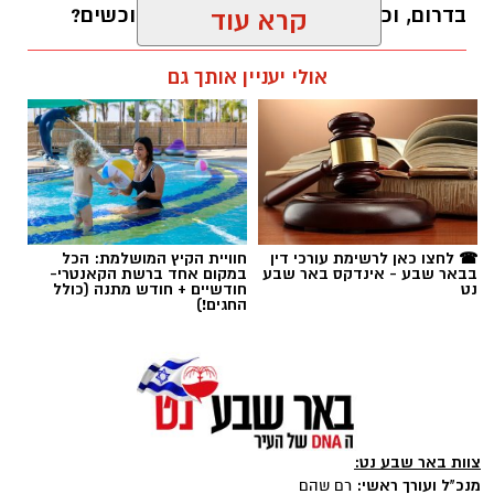
בדרום, וכמה דירות ממתינות עדיין לרוכשים?
קרא עוד
רותם שרון / 14:55 23.07.26
אולי יעניין אותך גם
תגים:
באר שבע
,
דירות
☎ לחצו כאן לרשימת עורכי דין
חוויית הקיץ המושלמת: הכל
בבאר שבע - אינדקס באר שבע
במקום אחד ברשת הקאנטרי-
נט
חודשיים + חודש מתנה (כולל
החגים!)
צוות באר שבע נט:
מנכ"ל ועורך ראשי:
רם שהם