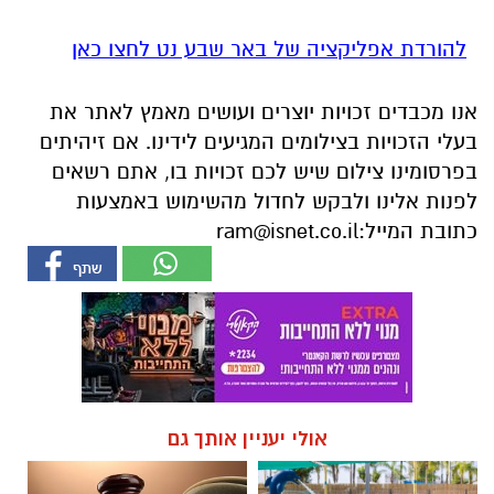
להורדת אפליקציה של באר שבע נט לחצו כאן
אנו מכבדים זכויות יוצרים ועושים מאמץ לאתר את
בעלי הזכויות בצילומים המגיעים לידינו. אם זיהיתים
בפרסומינו צילום שיש לכם זכויות בו, אתם רשאים
לפנות אלינו ולבקש לחדול מהשימוש באמצעות
כתובת המייל:
ram@isnet.co.il
אולי יעניין אותך גם