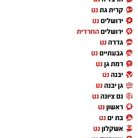
המבוקשות לרכישת דירות מקבלן.
לעומת זאת, בשוק הדירות מיד שנייה בבאר שבע
נרשמה מגמה הפוכה: בתקופה המדוברת נמכרו
בעיר כ-185 דירות יד שנייה, ירידה של 20.8% לעומת
התקופה הקודמת שבה נמכרו 233 דירות. יחד עם
זאת, באר שבע שומרת על מעמדה כאחד ממוקדי
המסחר המרכזיים ביד שנייה בארץ לצד ירושלים
וחיפה.
ברמת המאקרו האזורית, מחוז הדרום ממשיך להוות
מנוע מרכזי בשוק הדיור הארצי והוא אחראי על
כ-21.2% מסך הדירות שנמכרו בכלל הארץ
במרץ-מאי 2026, ואף מוביל במכירת דירות חדשות
(כ-24% מסך הדירות החדשות הארציות).
בגזרת המחירים, מדד מחירי הדירות במחוז הדרום
שמר על יציבות (0.0% שינוי) בחודשים אפריל-מאי