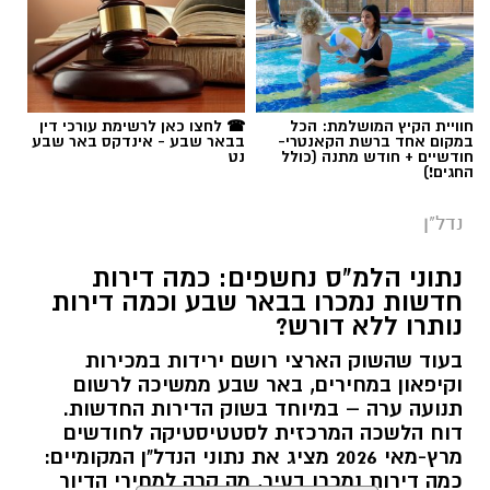
חוויית הקיץ המושלמת: הכל
☎ לחצו כאן לרשימת עורכי דין
במקום אחד ברשת הקאנטרי-
בבאר שבע - אינדקס באר שבע
חודשיים + חודש מתנה (כולל
נט
החגים!)
נדל"ן
נתוני הלמ"ס נחשפים: כמה דירות
חדשות נמכרו בבאר שבע וכמה דירות
נותרו ללא דורש?
בעוד שהשוק הארצי רושם ירידות במכירות
וקיפאון במחירים, באר שבע ממשיכה לרשום
תנועה ערה – במיוחד בשוק הדירות החדשות.
דוח הלשכה המרכזית לסטטיסטיקה לחודשים
מרץ-מאי 2026 מציג את נתוני הנדל"ן המקומיים:
כמה דירות נמכרו בעיר, מה קרה למחירי הדיור