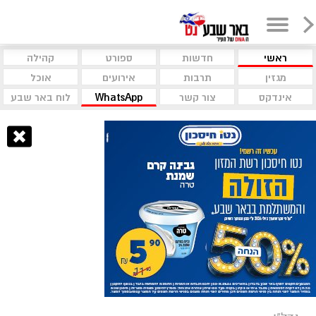
ראשי
חדשות
ספורט
קהילה
מגזין
תרבות
אירועים
אוכל
אינדקס
צור קשר
WhatsApp
לוח באר שבע