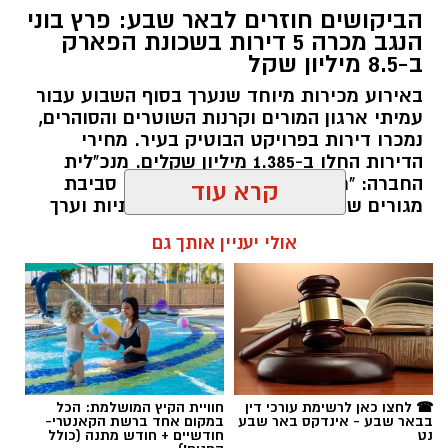
הביקושים חוזרים לבאר שבע: פרץ בוני
הנגב מכרה 5 דירות בשכונת הפארק
ב-8.5 מיליון שקל
באירוע מכירות מיוחד שנערך בסוף השבוע עבור
עמיתי ארגון המורים וקרנות השוטרים והסוהרים,
שכונה ה'. צילום: כרמל קיסרי
נמכרו דירות בפרויקט הבוטיק בעיר. מחירי
הדירות החלו ב-1.385 מיליון שקלים. מנכ"לית
החברה: "רוכשי הדירות כיום מבקשים סביבת
שוק הנדל"ן הישראלי ממשיך להציג סימני האטה
מגורים שמספקת חיים פעילים, קהילתיות וערך
והתקררות כללית, כאשר ברמה הארצית נרשמה
מוסף".
קרא עוד
צניחה של כ-10.6% בהיקף מכירת הדירות וירידה
שנתית של 2% במדד המחירים. עם זאת, התמונה
רותם שרון / 18:00 08.07.26
אולי יעניין אותך גם
המקומית בבאר שבע משקפת מגמות מרתקות של
ביקושים נקודתיים, בעיקר בגזרת הדירות
החדשות.
פילוח הנתונים מעלה כי בבאר שבע נמכרו בשלושת
החודשים מרץ-מאי 2026 כ-556 דירות חדשות.
תגים:
פרץ בוני הנגב
מדובר בזינוק חד ומרשים של 56.8% בהשוואה