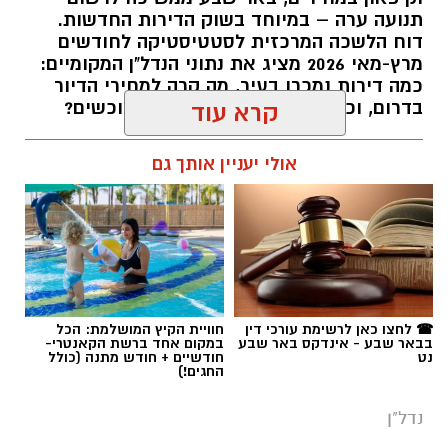
תנועה ערה – במיוחד בשוק הדירות החדשות.
דוח הלשכה המרכזית לסטטיסטיקה לחודשים
מרץ-מאי 2026 מציג את נתוני הנדל"ן המקומיים:
כמה דירות נמכרו בעיר, מה קרה למחירי הדיור
בדרום, וכמה דירות ממתינות עדיין לרוכשים?
קרא עוד
רותם שרון / 14:55 23.07.26
אולי יעניין אותך גם
תגים:
באר שבע
,
דירות
☎ לחצו כאן לרשימת עורכי דין
חוויית הקיץ המושלמת: הכל
בבאר שבע - אינדקס באר שבע
במקום אחד ברשת הקאנטרי-
נט
חודשיים + חודש מתנה (כולל
החגים!)
נדל"ן