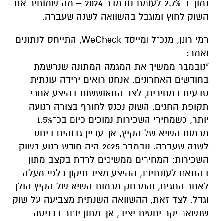
נמוך ב־2.7% לעומת נובמבר 2024 – מה שמותיר את
השוק לחוץ ומוגבל בהשוואה לשנה שעברה.
רמי רונן, מנכ"ל ומייסד WeCheck, התייחס לנתונים
ואמר:
"נובמבר ממשיך את המגמה המתונה שנרשמת
בחודשים האחרונים. אנחנו רואים ירידה עונתית
טבעית במחירים, לצד התאוששות בהיצע אחרי
תקופת החגים. השוק נכנס לחורף בצורה רגועה
יותר, כשמחירי השכירות נמוכים כיום בכ־1.5%
מרמות השיא של הקיץ, אך עדיין גבוהים ביחס
לשנה שעברה. נובמבר 2025 היה חודש רגוע בשוק
השכירות: המחירים ממשיכים לרדת בקצב מתון
בהתאם לעונתיות, ההיצע מציג תיקון כלפי מעלה
לאחר החגים, והמרחק מרמות השיא של הקיץ הולך
וגדל. לצד זאת, ההשוואה השנתית מצביעה על שוק
שנשאר יקר יחסית יציב, אך מתון יותר בכניסה