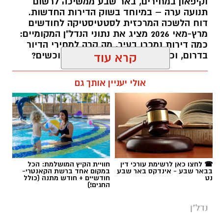
וקיפאון במחירים, באר שבע ממשיכה לרשום
תנועה ערה – במיוחד בשוק הדירות החדשות.
דוח הלשכה המרכזית לסטטיסטיקה לחודשים
מרץ-מאי 2026 מציג את נתוני הנדל"ן המקומיים:
כמה דירות נמכרו בעיר, מה קרה למחירי הדיור
בדרום, וכמה דירות ממתינות עדיין לרוכשים?
קרא עוד
רותם שרון / 14:55 23.07.26
אולי יעניין אותך גם
תגים:
באר שבע
,
דירות
☎ לחצו כאן לרשימת עורכי דין
חוויית הקיץ המושלמת: הכל
בבאר שבע - אינדקס באר שבע
במקום אחד ברשת הקאנטרי-
נט
חודשיים + חודש מתנה (כולל
החגים!)
נדל"ן