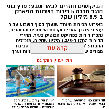
הביקושים חוזרים לבאר שבע: פרץ בוני
הנגב מכרה 5 דירות בשכונת הפארק
ב-8.5 מיליון שקל
באירוע מכירות מיוחד שנערך בסוף השבוע עבור
עמיתי ארגון המורים וקרנות השוטרים והסוהרים,
שכונה ה'. צילום: כרמל קיסרי
נמכרו דירות בפרויקט הבוטיק בעיר. מחירי
הדירות החלו ב-1.385 מיליון שקלים. מנכ"לית
החברה: "רוכשי הדירות כיום מבקשים סביבת
שוק הנדל"ן הישראלי ממשיך להציג סימני האטה
מגורים שמספקת חיים פעילים, קהילתיות וערך
והתקררות כללית, כאשר ברמה הארצית נרשמה
מוסף".
קרא עוד
צניחה של כ-10.6% בהיקף מכירת הדירות וירידה
שנתית של 2% במדד המחירים. עם זאת, התמונה
רותם שרון / 18:00 08.07.26
אולי יעניין אותך גם
המקומית בבאר שבע משקפת מגמות מרתקות של
ביקושים נקודתיים, בעיקר בגזרת הדירות
החדשות.
פילוח הנתונים מעלה כי בבאר שבע נמכרו בשלושת
החודשים מרץ-מאי 2026 כ-556 דירות חדשות.
תגים:
פרץ בוני הנגב
מדובר בזינוק חד ומרשים של 56.8% בהשוואה