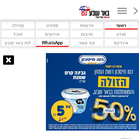
ראשי
חדשות
ספורט
קהילה
מגזין
תרבות
אירועים
אוכל
אינדקס
צור קשר
WhatsApp
לוח באר שבע