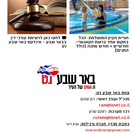
תגים:
באר שבע
,
דירות
חוויית הקיץ המושלמת: הכל
☎ לחצו כאן לרשימת עורכי דין
במקום אחד ברשת הקאנטרי-
בבאר שבע - אינדקס באר שבע
חודשיים + חודש מתנה (כולל
נט
החגים!)
צוות באר שבע נט:
מנכ"ל ועורך ראשי:
רם שהם
ram@isnet.co.il
רכז מערכת:
רותם שרון
שכונה ה'. צילום: כרמל קיסרי
rotems@isnet.co.il
כתבת מגזין, חברה ורכילות:
שרון דינר
שוק הנדל"ן הישראלי ממשיך להציג סימני האטה
sharondinarr@gmail.com