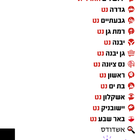
בעיר כ-185 דירות יד שנייה, ירידה של 20.8% לעומת
התקופה הקודמת שבה נמכרו 233 דירות. יחד עם
זאת, באר שבע שומרת על מעמדה כאחד ממוקדי
המסחר המרכזיים ביד שנייה בארץ לצד ירושלים
וחיפה.
ברמת המאקרו האזורית, מחוז הדרום ממשיך להוות
מנוע מרכזי בשוק הדיור הארצי והוא אחראי על
כ-21.2% מסך הדירות שנמכרו בכלל הארץ
במרץ-מאי 2026, ואף מוביל במכירת דירות חדשות
(כ-24% מסך הדירות החדשות הארציות).
בגזרת המחירים, מדד מחירי הדירות במחוז הדרום
שמר על יציבות (0.0% שינוי) בחודשים אפריל-מאי
לעומת החודשיים שקדמו להם, אך בראייה שנתית
(השוואה לאפריל-מאי אשתקד) נרשמה במחוז
ירידת מחירים מתונה של כ-0.5%.