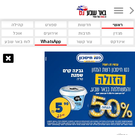
ראשי
חדשות
ספורט
קהילה
מגזין
תרבות
אירועים
אוכל
אינדקס
צור קשר
WhatsApp
לוח באר שבע