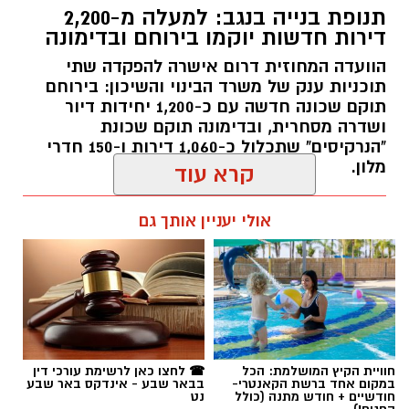
תנופת בנייה בנגב: למעלה מ-2,200
דירות חדשות יוקמו בירוחם ובדימונה
הוועדה המחוזית דרום אישרה להפקדה שתי
תוכניות ענק של משרד הבינוי והשיכון: בירוחם
תוקם שכונה חדשה עם כ-1,200 יחידות דיור
שכונה ה'. צילום: כרמל קיסרי
ושדרה מסחרית, ובדימונה תוקם שכונת
"הנרקיסים" שתכלול כ-1,060 דירות ו-150 חדרי
מלון.
שוק הנדל"ן הישראלי ממשיך להציג סימני האטה
והתקררות כללית, כאשר ברמה הארצית נרשמה
רותם שרון / 12:09 19.05.26
קרא עוד
צניחה של כ-10.6% בהיקף מכירת הדירות וירידה
שנתית של 2% במדד המחירים. עם זאת, התמונה
אולי יעניין אותך גם
המקומית בבאר שבע משקפת מגמות מרתקות של
ביקושים נקודתיים, בעיקר בגזרת הדירות
החדשות.
תגים:
ירוחם ובדימונה
פילוח הנתונים מעלה כי בבאר שבע נמכרו בשלושת
החודשים מרץ-מאי 2026 כ-556 דירות חדשות.
מדובר בזינוק חד ומרשים של 56.8% בהשוואה
חוויית הקיץ המושלמת: הכל
☎ לחצו כאן לרשימת עורכי דין