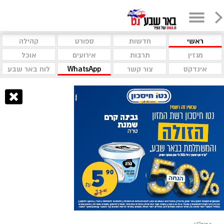
ראשי
חדשות
ספורט
קהילה
מגזין
תרבות
אירועים
אוכל
אינדקס
צור קשר
WhatsApp
לוח באר שבע