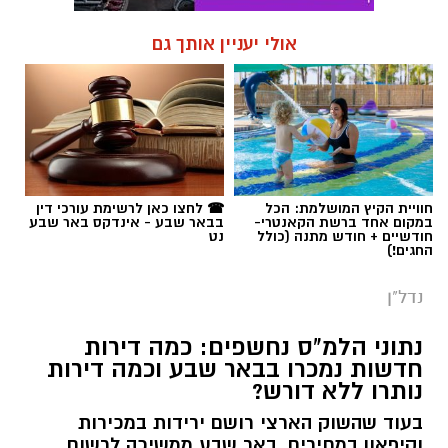
אולי יעניין אותך גם
חוויית הקיץ המושלמת: הכל
☎ לחצו כאן לרשימת עורכי דין
במקום אחד ברשת הקאנטרי-
בבאר שבע - אינדקס באר שבע
חודשיים + חודש מתנה (כולל
נט
החגים!)
נדל"ן
נתוני הלמ"ס נחשפים: כמה דירות
חדשות נמכרו בבאר שבע וכמה דירות
נותרו ללא דורש?
בעוד שהשוק הארצי רושם ירידות במכירות
וקיפאון במחירים, באר שבע ממשיכה לרשום