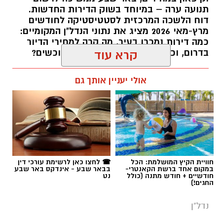
תנועה ערה – במיוחד בשוק הדירות החדשות.
דוח הלשכה המרכזית לסטטיסטיקה לחודשים
מרץ-מאי 2026 מציג את נתוני הנדל"ן המקומיים:
כמה דירות נמכרו בעיר, מה קרה למחירי הדיור
בדרום, וכמה דירות ממתינות עדיין לרוכשים?
קרא עוד
רותם שרון / 14:55 23.07.26
אולי יעניין אותך גם
תגים:
באר שבע
,
דירות
חוויית הקיץ המושלמת: הכל
☎ לחצו כאן לרשימת עורכי דין
במקום אחד ברשת הקאנטרי-
בבאר שבע - אינדקס באר שבע
חודשיים + חודש מתנה (כולל
נט
החגים!)
נדל"ן