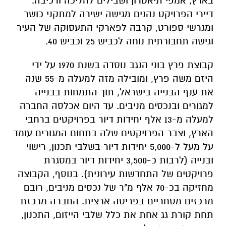
בארץ, אמפי תיאטרון ושבילים להליכה ורכיבה.
דיירי הפרויקט נהנים מגישה ישירה למתקני כושר
ומגרשי ספורט, קרבה לפארקי התעסוקה של העיר
וגישה תחבורתית נוחה לכביש 25 וכביש 40.
קבוצת פרץ בוני הנגב נוסדה בשנת 1970 על ידי
היזם משה פרץ, ומובילה מזה למעלה מ-55 שנה
את ענף הבנייה בישראל, תוך התמחות בבנייה
למגורים ובנכסים מניבים. עד היום אכלסה החברה
למעלה מ-13 אלף יחידות דיור בפרויקטים ברחבי
הארץ, וצבר הפרויקטים שלה בתחום המגורים עומד
על מעל ל-5,000 יחידות דיור בשלבי תכנון, רישוי
ובנייה (לרבות כ-3,500 יחידות דיור במסגרת
פרויקטים של התחדשות עירונית). בנוסף, הקבוצה
מחזיקה בכ-70 אלף מ"ר של נכסים מניבים, רובם
מרכזים מסחריים בפריסה ארצית. החברה מרכזת
תחת קורת גג אחת את כלל שלבי הייזום, התכנון,