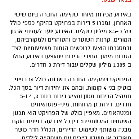
בבאר שבע.
באירוע מכירות מיוחד שקיימה החברה ביום שישי
האחרון, נמכרו 5 דירות בפרויקט בהיקף כספי כולל
של כ-8.5 מיליון שקלים. האירוע יועד לעמיתי ארגון
המורים, קרנות השוטרים והסוהרים ולמקורביהם,
ובמסגרתו הוצעו לרוכשים הנחות משמעותיות לצד
הטבות מימון. מחירי הדירות שהוצעו באירוע החלו
ב-1.385 מיליון שקלים עבור דירת 3 חדרים.
הפרויקט שמקימה החברה בשכונה כולל 16 בנייני
בוטיק בני 4 קומות, ובהם 174 יחידות דיור בסך הכל.
תמהיל הדירות מגוון ומציע דירות בנות 3, 4 ו-5
חדרים, דירות גן מרווחות, מיני-פנטהאוזים
ופנטהאוזים. מאפיין בולט של הפרויקט הוא תכנון
השטחים המשותפים: בין כל ארבעה בניינים הוקם
מבנה משותף לשימוש הדיירים, הכולל חדר כושר
מאובזר או מועדון דיירים עם משחקייה לילדים,