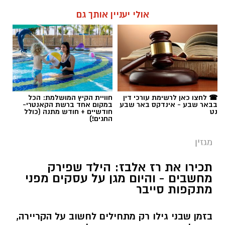
אולי יעניין אותך גם
☎ לחצו כאן לרשימת עורכי דין
חוויית הקיץ המושלמת: הכל
בבאר שבע - אינדקס באר שבע
במקום אחד ברשת הקאנטרי-
נט
חודשיים + חודש מתנה (כולל
החגים!)
מגזין
תכירו את רז אלבז: הילד שפירק
מחשבים - והיום מגן על עסקים מפני
מתקפות סייבר
בזמן שבני גילו רק מתחילים לחשוב על הקריירה,