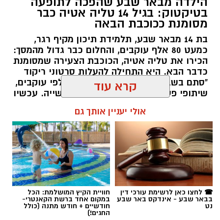
הילדה מבאר שבע שהפכה לתופעה
בטיקטוק: בגיל 14 טליה אטיה כבר
מסומנת ככוכבת הבאה
בת 14 מבאר שבע, תלמידת תיכון מקיף רגר,
כמעט 80 אלף עוקבים, והחלום כבר גדול מהמסך:
הכירו את טליה אטיה, הכוכבת הצעירה שמסומנת
כדבר הבא. היא התחילה להעלות סרטוני ריקוד
"סתם בשביל הכיף", אבל אז הגיעו אלפי עוקבים,
שיתופי פעולה עם אמנים והכרה בתעשייה. עכשיו
טליה אטיה מבאר שבע חולמת לכבוש את הבמות
קרא עוד
הגדולות כזמרת ושחקנית: "הטיקטוק הוא רק
ההתחלה. אני רוצה שיכירו את טליה שמעבר
אולי יעניין אותך גם
לסרטונים" אמרה בחן.
שרון דינר / 15:28 16.07.26
רז אלבז. צילום: פרטי
☎ לחצו כאן לרשימת עורכי דין
חוויית הקיץ המושלמת: הכל
בבאר שבע - אינדקס באר שבע
במקום אחד ברשת הקאנטרי-