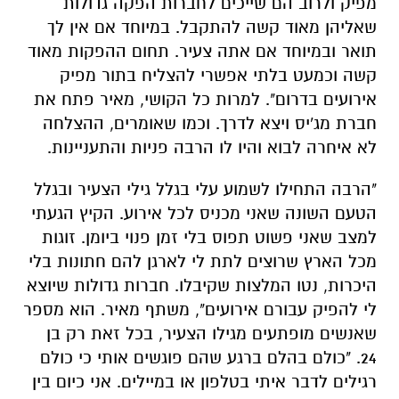
מפיק ולרוב הם שייכים לחברות הפקה גדולות
שאליהן מאוד קשה להתקבל. במיוחד אם אין לך
תואר ובמיוחד אם אתה צעיר. תחום ההפקות מאוד
קשה וכמעט בלתי אפשרי להצליח בתור מפיק
אירועים בדרום". למרות כל הקושי, מאיר פתח את
חברת מג'יס ויצא לדרך. וכמו שאומרים, ההצלחה
לא איחרה לבוא והיו לו הרבה פניות והתעניינות.
"הרבה התחילו לשמוע עלי בגלל גילי הצעיר ובגלל
הטעם השונה שאני מכניס לכל אירוע. הקיץ הגעתי
למצב שאני פשוט תפוס בלי זמן פנוי ביומן. זוגות
מכל הארץ שרוצים לתת לי לארגן להם חתונות בלי
היכרות, נטו המלצות שקיבלו. חברות גדולות שיוצא
לי להפיק עבורם אירועים", משתף מאיר. הוא מספר
שאנשים מופתעים מגילו הצעיר, בכל זאת רק בן
24. "כולם בהלם ברגע שהם פוגשים אותי כי כולם
רגילים לדבר איתי בטלפון או במיילים. אני כיום בין