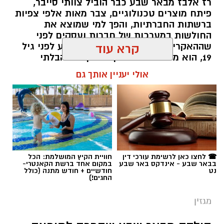
רז אלבז מבאר שבע כבר הוביל צוותי סייבר,
פיתח מוצרים טכנולוגיים, צבר מאות אלפי צפיות
ברשתות החברתיות, והפך למי שמוצא את
החולשות במערכות של חברות ועסקים לפני
שההאקרים מגיעים אליהן. עכשיו, רגע לפני גיל
קרא עוד
19, הוא מסביר למה דווקא הסקרנות הבלתי
נגמרת שלו היא הנשק הכי חזק שלו.
אולי יעניין אותך גם
שרון דינר / 10:49 23.07.26
☎ לחצו כאן לרשימת עורכי דין
חוויית הקיץ המושלמת: הכל
בבאר שבע - אינדקס באר שבע
במקום אחד ברשת הקאנטרי-
תגים:
סייבר
,
באר שבע נט
,
רז אלבז
נט
חודשיים + חודש מתנה (כולל
החגים!)
מגזין