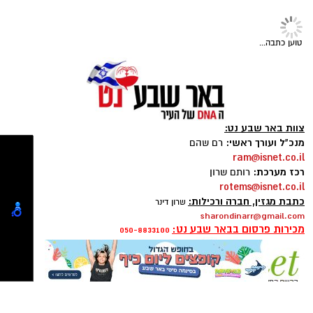
נט
חודשיים + חודש מתנה (כולל
תגים:
סוכנות "רוברטו"
,
באר שבע נט
,
טיק טוק
,
החגים!)
טליה איטח
,
סטפאן
טוען כתבה...
צוות באר שבע נט:
מנכ"ל ועורך ראשי:
רם שהם
ram@isnet.co.il
רכז מערכת:
רותם שרון
rotems@isnet.co.il
כתבת מגזין, חברה ורכילות:
שרון דינר
sharondinarr@gmail.com
מכירות פרסום בבאר שבע נט:
050-8833100