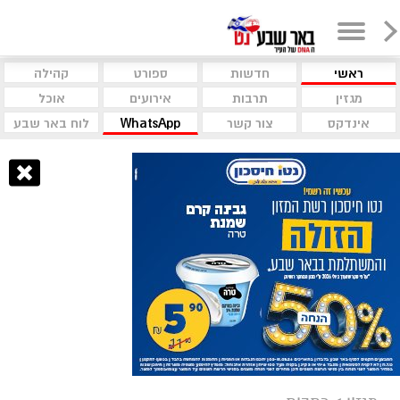
ראשי
חדשות
ספורט
קהילה
מגזין
תרבות
אירועים
אוכל
אינדקס
צור קשר
WhatsApp
לוח באר שבע