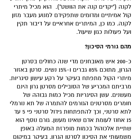
לקנה ("יקדים קנה את הוושט"). הוא מכיל מיתרי
קול אמיתיים ומדומים שתפקידם למנוע מעבר מזון
לקנה. כמו כן, המיתרים אחראיים על דיבור תקין
ועל פעולות כגון שיעול.
מהם גורמי הסיכון?
כ-200 איש מאובחנים מדי שנה כחולים בסרטן
הגרון, מתוכם 85% גברים ו-15% נשים.
סרטן באזור
מיתרי הקול מתפתח בעיקר על רקע עישון סיגריות.
מרביתם המכריע של הסובילים מסרטן גרון הינם
מעשנים. עשן הסיגריות מכיל כמות גבוהה של
חומרים מסרטנים הגורמים להתמרה של תא נורמלי
לתא סרטני, וכך להתפתחות גידול סרטני פי 5 עד
15 אחוז לעומת אדם שאינו מעשן. גורם נוסף הוא
שתיית אלכוהול בכמות מופרזת המעלה באופן
משמעותי את הסיכון לסרטן הגרון, בעיקר במיקום