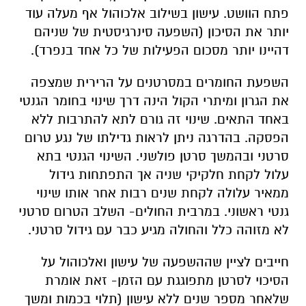
פתח הוושט. עישון בשילוב אלכוהול אף מעלה עוד
יותר את הסיכון (השפעה סינרגיסטית של שניהם
דהיינו יותר מסכום הפעילות של כל אחד בנפרד).
השפעת החומרים במסרטנים על הרירית שמצפה
את הגרון ומיתרי הקול הינה דרך שינוי בחומר הגנטי
באחד התאים. שינוי זה גורם לתא להתרבות ללא
הפסקה. בהדרגה ניתן לראות גדילתו של נגע טרום
סרטני ובהמשך סרטן פולשני. השינוי הגנטי בתא
עלול לקחת חלקיקי שניה אך התפתחות גידול
ממאיר עלולה לקחת שנים רבות אחר אותו שינוי
גנטי ראשוני. במרבית החולים- השלב הטרום סרטני
לא מזוהה כלל והחולה מגיע כבר עם גידול סרטני.
חייבים לציין שההשפעה של עישון ואלכוהול על
הסיכוי לסרטן מתפוגגת עם הזמן- זאת אומרת
שלאחר מספר שנים ללא עישון (תלוי בכמות ומשך