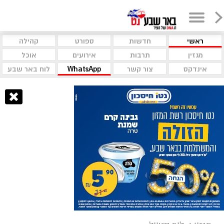
ראשי
חדשות
ספורט
קהילה
מגזין
תרבות
אירועים
אוכל
אינדקס
צור קשר
WhatsApp
לוח באר שבע