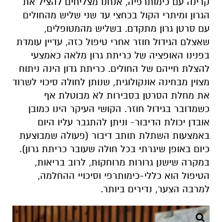
קרינה עם כימותרפיה, אנחנו מצליחים להציל את
הגרון ומיתרי הקול בכחצי עד שני שליש מהחולים
עם סרטן גרון מתקדם. בשליש מהמטופלים,
שאצלם הגידול חוזר אחרי טיפול כזה, עדיין עומדת
בפנינו האופציה של כריתת גרון מלאה כאמצעי
להצלת חייהם של החולים. כריתת גדון הינה ניתוח
מצוין מבחינה אונקולוגית, שנותן לחולה סיכוי לשרוד
את מחלת הסרטן בסבירות לא מבוטלת אף
כשמדובר בגידול חוזר. הקושי העיקר הינו כמובן
אובדן יכולת הדיבור- וניתן להתגבר עליו היום
באמצעות השתלת תותב דיבור (פעולה שמבוצעת
כיום באופן שיגרתי בכל חולה שעובר כריתת גרון).
במקרה שישנן גרורות מרוחקות, לרוב בריאות,
הטיפול הוא כללי-כימותרפי וסיכויי ההחלמה,
למרבה הצער, נדירים ביותר.