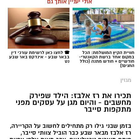
אולי יעניין אותך גם
באוקטובר ושנהרג ביום הנורא ההוא. המשק
המשפחתי שטל הוביל ממשיך לפרוח, ויש אפילו
זן חדש של עגבניות שרי שקיבל את שמו
בהשראתו – זן "טלרו" (צירוף המילים טל ו-Hero
גיבור) בשיחה מרגשת עם אימו אורלי נחשפנו
לסיפור משפחתי מעורר השראה, סיפור של בחירה
בחיים, בעשייה ובצמיחה בצד כאב יומיומי
ומורכבות שהותירו נסיבות השכול. 'החיטה
חוויית הקיץ המושלמת: הכל
☎ לחצו כאן לרשימת עורכי דין
במקום אחד ברשת הקאנטרי-
בבאר שבע - אינדקס באר שבע
צומחת שוב', כמו בשיר, כך בחיים, כמשל.
חודשיים + חודש מתנה (כולל
נט
העגבניות גם. לזכרו של טל ולתפארת חקלאות
החגים!)
ישראל
מגזין
אלונה פלד / 12:02 08.08.26
תכירו את רז אלבז: הילד שפירק
מחשבים - והיום מגן על עסקים מפני
מתקפות סייבר
בזמן שבני גילו רק מתחילים לחשוב על הקריירה,
רז אלבז מבאר שבע כבר הוביל צוותי סייבר,
תגים:
טל ממן