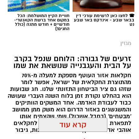
☎ לחצו כאן לרשימת עורכי דין
חוויית הקיץ המושלמת: הכל
בבאר שבע - אינדקס באר שבע
במקום אחד ברשת הקאנטרי-
נט
חודשיים + חודש מתנה (כולל
החגים!)
מגזין
זרעים של גבורה: הלוחם שנפל בקרב
על הבית והעגבנייה שנושאת את שמו
חקלאות אזור העוטף מספקת למעלה מ-70%
מהתוצרת החקלאית של ישראל, אפשר לומר
שזהו גם ציר הביטחון התזונתי שלנו. חג שבועות
הוא בהחלט נקודת זמן בלוח השנה העברי שעושה
כבוד לעבודת האדמה. אחד המשקים הוותיקים
והמשגשגים באזור הדרום הוא משק ממן ממושב
'מבטחים' (בחבל אשכול) שמי שהצמיח אותו
לתפארת הוא טל ממן ז"ל, דור שלישי לחקלאים
קרא עוד
אוהבי אדמת הארץ, לוחם כיתת הכוננות, גיבור
שיצא להגן על תושבי האזור בקרבות ה-7