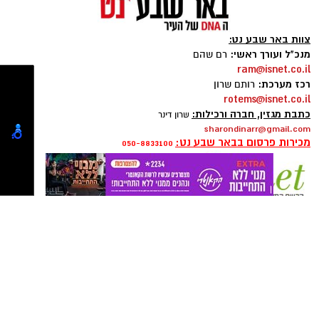
צוות באר שבע נט:
מנכ"ל ועורך ראשי:
רם שהם
ram@isnet.co.il
רכז מערכת:
רותם שרון
rotems@isnet.co.il
כתבת מגזין, חברה ורכילות:
שרון דינר
sharondinarr@gmail.com
מכירות פרסום בבאר שבע נט:
050-8833100
פרסום ברשת ישראל נט - אלדה נתנאל
050-7870908
elda@isnet.co.il
רז עם צוות הסייבר. צילום: פרטי