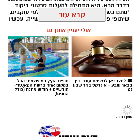
כדבר הבא. היא התחילה להעלות סרטוני ריקוד
"סתם בשביל הכיף", אבל אז הגיעו אלפי עוקבים,
שיתופי פעולה עם אמנים והכרה בתעשייה. עכשיו
טליה אטיה מבאר שבע חולמת לכבוש את הבמות
קרא עוד
הגדולות כזמרת ושחקנית: "הטיקטוק הוא רק
ההתחלה. אני רוצה שיכירו את טליה שמעבר
אולי יעניין אותך גם
לסרטונים" אמרה בחן.
שרון דינר / 15:28 16.07.26
רז אלבז. צילום: פרטי
☎ לחצו כאן לרשימת עורכי דין
חוויית הקיץ המושלמת: הכל
בבאר שבע - אינדקס באר שבע
במקום אחד ברשת הקאנטרי-
נט
חודשיים + חודש מתנה (כולל
תגים:
סוכנות "רוברטו"
,
באר שבע נט
,
טיק טוק
,
החגים!)
טליה איטח
,
סטפאן
טוען כתבה...