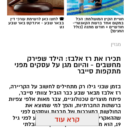
חוויית הקיץ המושלמת: הכל
☎ לחצו כאן לרשימת עורכי דין
במקום אחד ברשת הקאנטרי-
בבאר שבע - אינדקס באר שבע
חודשיים + חודש מתנה (כולל
נט
החגים!)
מגזין
תכירו את רז אלבז: הילד שפירק
מחשבים - והיום מגן על עסקים מפני
מתקפות סייבר
בזמן שבני גילו רק מתחילים לחשוב על הקריירה,
רז אלבז מבאר שבע כבר הוביל צוותי סייבר,
פיתח מוצרים טכנולוגיים, צבר מאות אלפי צפיות
ברשתות החברתיות, והפך למי שמוצא את
החולשות במערכות של חברות ועסקים לפני
שההאקרים מגיעים אליהן. עכשיו, רגע לפני גיל
קרא עוד
19, הוא מסביר למה דווקא הסקרנות הבלתי