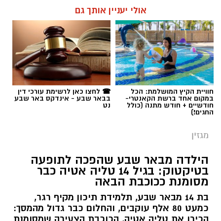
נגמרת שלו היא הנשק הכי חזק שלו.
אולי יעניין אותך גם
שרון דינר / 10:49 23.07.26
חוויית הקיץ המושלמת: הכל
☎ לחצו כאן לרשימת עורכי דין
במקום אחד ברשת הקאנטרי-
בבאר שבע - אינדקס באר שבע
תגים:
סייבר
,
באר שבע נט
,
רז אלבז
חודשיים + חודש מתנה (כולל
נט
החגים!)
מגזין
הילדה מבאר שבע שהפכה לתופעה
בטיקטוק: בגיל 14 טליה אטיה כבר
מסומנת ככוכבת הבאה
בת 14 מבאר שבע, תלמידת תיכון מקיף רגר,
כמעט 80 אלף עוקבים, והחלום כבר גדול מהמסך:
הכירו את טליה אטיה, הכוכבת הצעירה שמסומנת