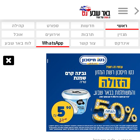
ראשי
חדשות
ספורט
קהילה
מגזין
תרבות
אירועים
אוכל
אינדקס
צור קשר
WhatsApp
לוח באר שבע