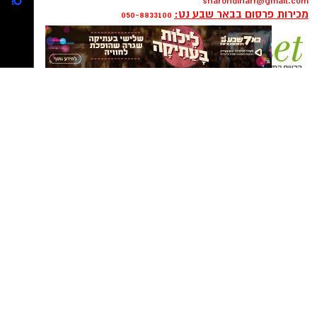
rotems@isnet.co.il
כתבת מגזין, חברה ורכילות:
שרון דינר
sharondinarr@gmail.com
מכירות פרסום בבאר שבע נט:
050-8833100
פרסום ברשת ישראל נט - אלדה נתנאל
050-7870908
elda@isnet.co.il
רז עם צוות הסייבר. צילום: פרטי
קבוצת התקשורת ומקומוני הרשת:
כשפוגשים את רז אלבז קשה להאמין שהוא עדיין
לא חגג 19. מאחורי החיוך הצנוע מסתתר אחד
הצעירים המסקרנים בתחום הסייבר בישראל. כבר
בגיל 17 הוביל צוותי מחקר ופיתוח, והיום הוא
מבצע בדיקות חדירות לעסקים - אותן בדיקות
שמטרתן לחשוף פרצות אבטחה לפני שפושעי
סייבר ינצלו אותן.