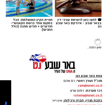
שרון דינר / 15:28 16.07.26
רז אלבז. צילום: פרטי
☎ לחצו כאן לרשימת עורכי דין
חוויית הקיץ המושלמת: הכל
בבאר שבע - אינדקס באר שבע
במקום אחד ברשת הקאנטרי-
נט
חודשיים + חודש מתנה (כולל
תגים:
סוכנות "רוברטו"
,
באר שבע נט
,
טיק טוק
,
החגים!)
טליה איטח
,
סטפאן
טוען כתבה...
צוות באר שבע נט:
מנכ"ל ועורך ראשי:
רם שהם
ram@isnet.co.il
רכז מערכת:
רותם שרון