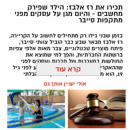
תכירו את רז אלבז: הילד שפירק
מחשבים - והיום מגן על עסקים מפני
מתקפות סייבר
בזמן שבני גילו רק מתחילים לחשוב על הקריירה,
רז אלבז מבאר שבע כבר הוביל צוותי סייבר,
פיתח מוצרים טכנולוגיים, צבר מאות אלפי צפיות
ברשתות החברתיות, והפך למי שמוצא את
החולשות במערכות של חברות ועסקים לפני
שההאקרים מגיעים אליהן. עכשיו, רגע לפני גיל
קרא עוד
19, הוא מסביר למה דווקא הסקרנות הבלתי
נגמרת שלו היא הנשק הכי חזק שלו.
אולי יעניין אותך גם
שרון דינר / 10:49 23.07.26