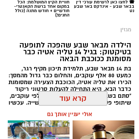
☎ לחצו כאן לרשימת עורכי דין
חוויית הקיץ המושלמת: הכל
בבאר שבע - אינדקס באר שבע
במקום אחד ברשת הקאנטרי-
תגים:
סייבר
,
באר שבע נט
,
רז אלבז
נט
חודשיים + חודש מתנה (כולל
החגים!)
מגזין
הילדה מבאר שבע שהפכה לתופעה
בטיקטוק: בגיל 14 טליה אטיה כבר
מסומנת ככוכבת הבאה
בת 14 מבאר שבע, תלמידת תיכון מקיף רגר,
כמעט 80 אלף עוקבים, והחלום כבר גדול מהמסך:
הכירו את טליה אטיה, הכוכבת הצעירה שמסומנת
כדבר הבא. היא התחילה להעלות סרטוני ריקוד
"סתם בשביל הכיף", אבל אז הגיעו אלפי עוקבים,
שיתופי פעולה עם אמנים והכרה בתעשייה. עכשיו
טליה אטיה מבאר שבע חולמת לכבוש את הבמות
קרא עוד
הגדולות כזמרת ושחקנית: "הטיקטוק הוא רק
ההתחלה. אני רוצה שיכירו את טליה שמעבר
אולי יעניין אותך גם
לסרטונים" אמרה בחן.