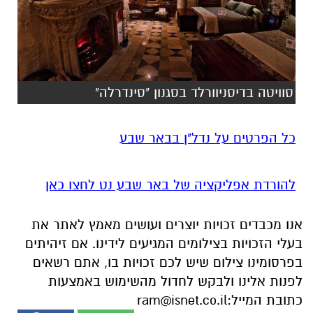
סוויטה בדיסניוורלד בסגנון "סינדרלה"
כל הפרטים על נדל"ן בבאר שבע
להורדת אפליקציה של באר שבע נט לחצו כאן
אנו מכבדים זכויות יוצרים ועושים מאמץ לאתר את
בעלי הזכויות בצילומים המגיעים לידינו. אם זיהיתים
בפרסומינו צילום שיש לכם זכויות בו, אתם רשאים
לפנות אלינו ולבקש לחדול מהשימוש באמצעות
כתובת המייל:
ram@isnet.co.il