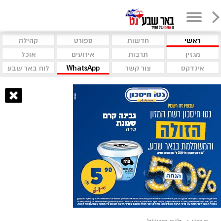
ראשי
חדשות
ספורט
קהילה
מגזין
תרבות
אירועים
אוכל
אינדקס
צור קשר
WhatsApp
לוח באר שבע