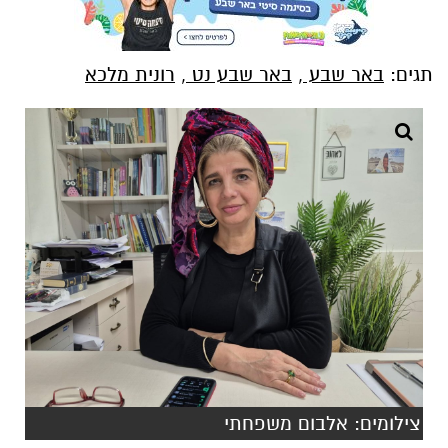
תגים:
באר שבע
,
באר שבע נט
,
רונית מלכא
צילומים: אלבום משפחתי