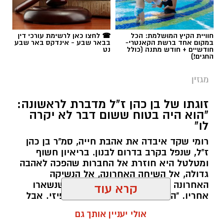
רז אלבז. צילום: פרטי
חוויית הקיץ המושלמת: הכל
☎ לחצו כאן לרשימת עורכי דין
במקום אחד ברשת הקאנטרי-
בבאר שבע - אינדקס באר שבע
חודשיים + חודש מתנה (כולל
נט
תגים:
סוכנות "רוברטו"
,
באר שבע נט
,
טיק טוק
,
החגים!)
טליה איטח
,
סטפאן
מגזין
זוגתו של בן כהן ז"ל מדברת לראשונה:
"הוא היה בטוח ששום דבר לא יקרה
לו"
רומי שקד איבדה את אהבת חייה, סמ"ר בן כהן
ז"ל, שנפל בקרב בדרום לבנון. בריאיון חשוף
ומטלטל היא חוזרת אל החברות שהפכה לאהבה
גדולה, אל השיחה האחרונה, אל הנשיקה
האחרונה בחניית הבסיס, ואל החיים שנשארו
אחריו. "הכאב כבר לא רק בלב, הוא פיזי. אבל
לצד הגעגוע יש גם גאווה עצומה על מי שהוא
קרא עוד
היה".