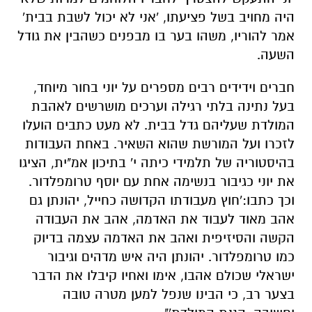
היה מחויב בשל פציעתו, 'אני לא יכול לשבת בבית'
אמר להוריו, משהו בער בו מבפנים כשהבין את גודל
השעה.
חברים וידידים רבים מספרים על יוני בחור מיוחד,
בעל נתינה בלתי רגילה וערכים מושרשים לאהבת
המולדת שעליהם גדל בבית. לא מעט כתבים הועלו
לזכרו ועל המורשת שהוא השאיר. באחת העבודות
בהיסטוריה של תלמידי כיתה י' בתיכון אמ"ית, הציגו
את יוני כגיבור בנשימה אחת עם יוסף טרומפלדור.
וכך כתבו:'חוץ מעבודתו הקדושה כחייל, יהונתן גם
אהב מאוד לעבוד את האדמה, אהב את העבודה
הקשה והסיזיפית ואהב את האדמה עצמה בדיוק
כמו טרומפלדור. יהונתן היה איש מדהים וגיבור
ישראלי שכולם אהבו, אימו ואחיו קיבלו את הדבר
בצער רב, כי הבינו שנפל למען מטרה טובה