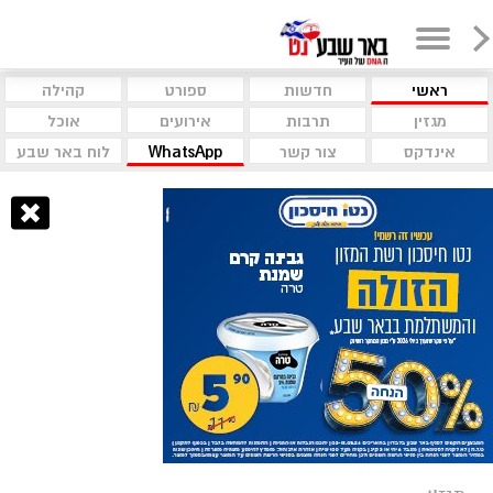
ראשי
חדשות
ספורט
קהילה
מגזין
תרבות
אירועים
אוכל
אינדקס
צור קשר
WhatsApp
לוח באר שבע