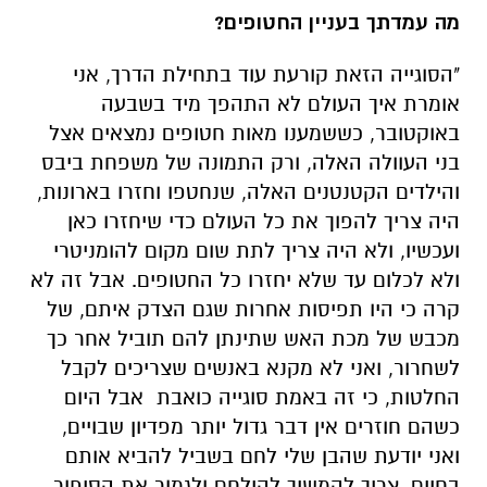
מה עמדתך בעניין החטופים?
"הסוגייה הזאת קורעת עוד בתחילת הדרך, אני
אומרת איך העולם לא התהפך מיד בשבעה
באוקטובר, כששמענו מאות חטופים נמצאים אצל
בני העוולה האלה, ורק התמונה של משפחת ביבס
והילדים הקטנטנים האלה, שנחטפו וחזרו בארונות,
היה צריך להפוך את כל העולם כדי שיחזרו כאן
ועכשיו, ולא היה צריך לתת שום מקום להומניטרי
ולא לכלום עד שלא יחזרו כל החטופים. אבל זה לא
קרה כי היו תפיסות אחרות שגם הצדק איתם, של
מכבש של מכת האש שתינתן להם תוביל אחר כך
לשחרור, ואני לא מקנא באנשים שצריכים לקבל
החלטות, כי זה באמת סוגייה כואבת אבל היום
כשהם חוזרים אין דבר גדול יותר מפדיון שבויים,
ואני יודעת שהבן שלי לחם בשביל להביא אותם
בחיים. צריך להמשיך להילחם ולגמור את הסיפור