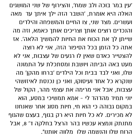
'עין במר בוכה ולב שמח', והצירוף של שני המושגים
האלה היא אומרת, 'השבר הזה ילך איתך עד מאה
ועשרים. מצד שני, צו החיים והמשפחה והילדים
והנכדים רוצים אותך וצריכים אותך כאמא, וזה מה
שייתן לך את הכוח את החיות להמשיך הלאה'. אז
אתה כל הזמן בכל הסיפור הזה, אני לא רוצה
להצטייר כאדם שאין לו רגעים של עצבות, אני לא
מעט באה הביתה ויושבת ומסתכלת על התמונה
שלו, ואני לבד בבית וכל הילדים 'ברחו מהקן' מה
שנקרא כל אחד ועיסוקו, ואני כן נכנסת לאיזושהי
עצבות, אבל אני מרימה את עצמי מהר, הקול של
יוני תמיד מהדהד לי - אמא תמשיכי במסע, הוא
במקום גבוהה כי הוא חי, חיות מסוג אחר שאנחנו
לא מכירים. לא כל חיות היא רק בגוף, בעצם שהגוף
מתנתק ונמצא עכשיו בהר הרצל בחלקה ד' 8, אבל
הרוח שלו והנשמה שלו מלווה אותנו".