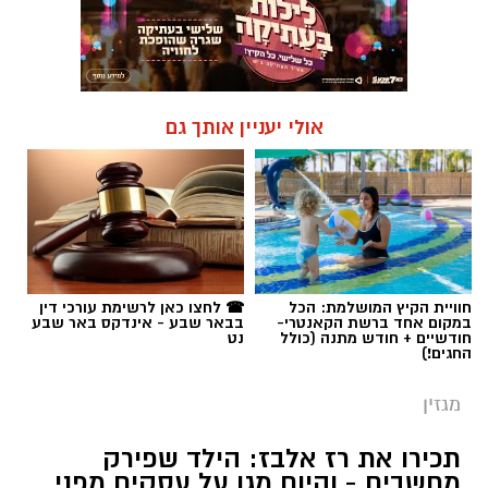
אולי יעניין אותך גם
חוויית הקיץ המושלמת: הכל
☎ לחצו כאן לרשימת עורכי דין
במקום אחד ברשת הקאנטרי-
בבאר שבע - אינדקס באר שבע
חודשיים + חודש מתנה (כולל
נט
החגים!)
מגזין
תכירו את רז אלבז: הילד שפירק
מחשבים - והיום מגן על עסקים מפני