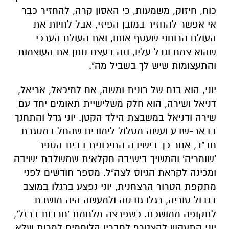
כוח, חיזוק, משמעות, כי האסון קרה, להחזיר כבר
אי אפשר להחזיר במובן הפיזי, אבל לחיות את
העולם הרוחני שעטף אותו, ואת העולם הערכי
שהוא צמח וגדל עליו, וזה בעצם נותן את העוצמות
והתעצומות שיש לך בשביל מה".
יוני, הוא בנם של רונית ומשה, אח למיכאל, אריאל,
דניאל ושירה, הוא חלק משלישיית תאומים יחד עם
שירה ודניאל במשבצת הילד הקטן. יוני גדל והתחנך
בבאר-שבע ועשה מסלול לימודים שהחל במסגרת
חב"ד, אחר כך בישיבה התיכונית בבית הספר
'שומריה' והמשיך בישיבה חקלאית שמשלבת ישיבה
ומכינה לקראת הגיוס לצה"ל. מספר חודשים לפני
מתקפת הטרור הרצחנית, יוני נפצע ברגלו במוצב
בגבול סוריה, רגלו גובסה ולמעשה היה מושבת
לתקופה ממושכת. כשפרצה מלחמת 'חרבות ברזל',
יוני התעקש להצטרף לחבריו הלוחמים למרות שלא