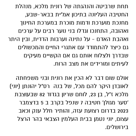
תחת שרביטה והנהגתה של רונית מלכא, מנהלת
החטיבה העליונה בתיכון אמ"ית בבאר-שבע,
מחנכת מוערכת ודמות מוכרת במערכת החינוך
ואהובה, התחנכו וגדלו בני נוער רבים על ערכים
ואהבת האדם - על נתינה וערבות הדדית, ובין היתר
גם כיצד להתמודד עם אתגרי החיים והמכשולים
שבדרך ולצלוח אותם גם אם הקשיים מעיקים
לעיתים ומורידים את מצב הרוח.
אולם שום דבר לא הכין את רונית ובני משפחתה
לאובדן היקר להם מכל, של בנה רס"ל יהונתן (יוני)
מלכא ז"ל, בן 23, לוחם שריון בגדוד 82 שבעוצבת
'סער מגולן' חטיבה 7 שנפל בקרב ב 5 בדצמבר
2023 בדרום רצועת עזה, והותיר חלל ענק וכאב
עצום, יוני נטמן בבית העלמין הצבאי בהר הרצל
בירושלים.