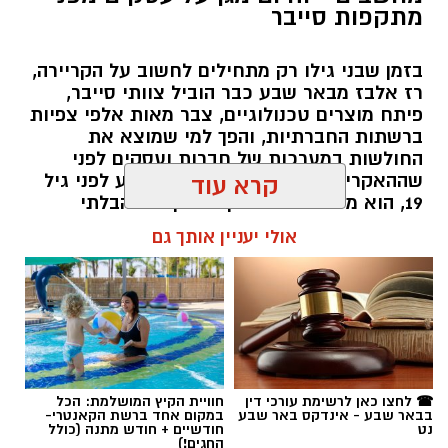
מתקפות סייבר
בזמן שבני גילו רק מתחילים לחשוב על הקריירה,
רז אלבז מבאר שבע כבר הוביל צוותי סייבר,
פיתח מוצרים טכנולוגיים, צבר מאות אלפי צפיות
ברשתות החברתיות, והפך למי שמוצא את
החולשות במערכות של חברות ועסקים לפני
שההאקרים מגיעים אליהן. עכשיו, רגע לפני גיל
קרא עוד
19, הוא מסביר למה דווקא הסקרנות הבלתי
נגמרת שלו היא הנשק הכי חזק שלו.
אולי יעניין אותך גם
שרון דינר / 10:49 23.07.26
☎ לחצו כאן לרשימת עורכי דין
חוויית הקיץ המושלמת: הכל
בבאר שבע - אינדקס באר שבע
במקום אחד ברשת הקאנטרי-
תגים:
סייבר
,
באר שבע נט
,
רז אלבז
נט
חודשיים + חודש מתנה (כולל
החגים!)