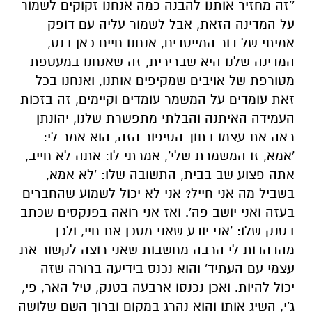
''זה מחזיר אותנו להבנה כמה אנחנו זקוקים לשמור
על המדינה הזאת, אבל לשמור עליה עם דופק
אמיתי של דור המייסדים, אנחנו חיים כאן בנס,
המדינה שלנו היא שברירית, זה שאנחנו במעטפת
מטורפת של אויבים שמקיפים אותנו, ואנחנו בכל
זאת עומדים על המשמר עומדים וקיימים, זה בזכות
העמידה האיתנה והבלתי מתפשרת שלנו, יהונתן
ראה את עצמו בתוך הסיפור הזה, הוא אמר לי:
'אמא, זו המשמרת שלי', אמרתי לו: אתה לא חייב,
אתה פצוע שב בבית, התשובה שלו: 'לא אמא,
בשביל מה אני חייל? אני לא יכול לשמוע שהחברים
בעזה ואני יושב פה'. ואז אני רואה בפנקסים שכתב
בטנק שלו: 'אני יודע שאני מסכן את חיי, ולכן
מהדהדות לי הרבה מחשבות שאני רוצה לקשור את
עצמי עם העתיד' והוא נכנס בידיעה ברורה שזה
יכול להיות. ואכן נכנסו ארבעה בטנק, טיל האר, פי,
ג'י, השיג אותו והוא נהרג במקום וברוך השם שלושה