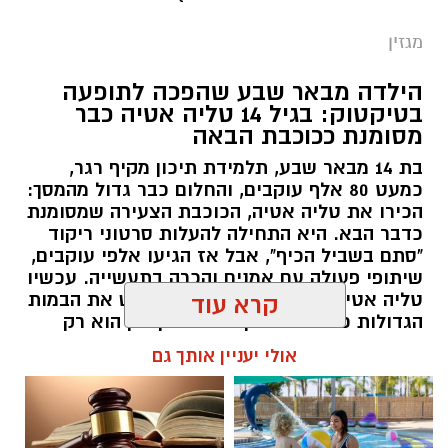
מגזין
הילדה מבאר שבע שהפכה לתופעה
בטיקטוק: בגיל 14 טליה אטיה כבר
מסומנת ככוכבת הבאה
בת 14 מבאר שבע, תלמידת תיכון מקיף רגר,
כמעט 80 אלף עוקבים, והחלום כבר גדול מהמסך:
הכירו את טליה אטיה, הכוכבת הצעירה שמסומנת
כדבר הבא. היא התחילה להעלות סרטוני ריקוד
"סתם בשביל הכיף", אבל אז הגיעו אלפי עוקבים,
שיתופי פעולה עם אמנים והכרה בתעשייה. עכשיו
טליה אטיה מבאר שבע חולמת לכבוש את הבמות
קרא עוד
הגדולות כזמרת ושחקנית: "הטיקטוק הוא רק
ההתחלה. אני רוצה שיכירו את טליה שמעבר
אולי יעניין אותך גם
לסרטונים" אמרה בחן.
שרון דינר / 15:28 16.07.26