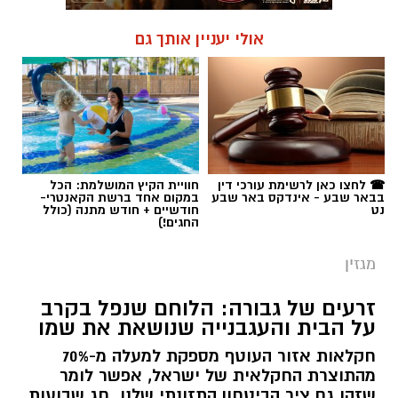
☎ לחצו כאן לרשימת עורכי דין
חוויית הקיץ המושלמת: הכל
בבאר שבע - אינדקס באר שבע
במקום אחד ברשת הקאנטרי-
נט
חודשיים + חודש מתנה (כולל
החגים!)
מגזין
זרעים של גבורה: הלוחם שנפל בקרב
על הבית והעגבנייה שנושאת את שמו
חקלאות אזור העוטף מספקת למעלה מ-70%
מהתוצרת החקלאית של ישראל, אפשר לומר
שזהו גם ציר הביטחון התזונתי שלנו. חג שבועות
הוא בהחלט נקודת זמן בלוח השנה העברי שעושה
כבוד לעבודת האדמה. אחד המשקים הוותיקים
והמשגשגים באזור הדרום הוא משק ממן ממושב
'מבטחים' (בחבל אשכול) שמי שהצמיח אותו