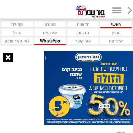
ראשי
חדשות
ספורט
קהילה
מגזין
תרבות
אירועים
אוכל
אינדקס
צור קשר
WhatsApp
לוח באר שבע