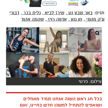
תגים:
באר שבע נט
,
שירז לביא
,
גלית בכר
,
דבורי
וג'ק מקוני
,
חן גנון
,
אדווה רויז
,
שקמה אהוד
צילום: פרטי
בכל חג ראש השנה אנחנו תמיד מאחלים
ושואפים להתחיל למשהו חדש בחיינו, ואם