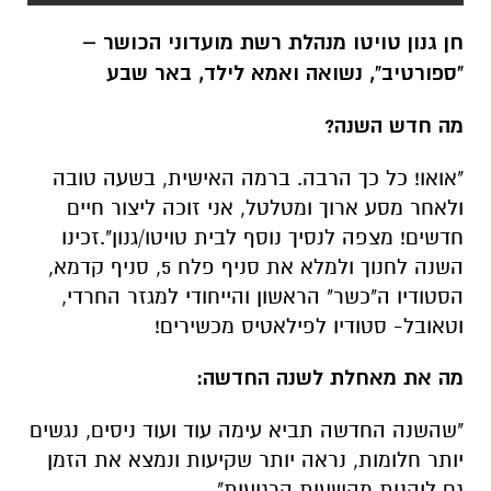
חן גנון טויטו מנהלת רשת מועדוני הכושר –
"ספורטיב", נשואה ואמא לילד, באר שבע
מה חדש השנה?
"אואו! כל כך הרבה. ברמה האישית, בשעה טובה
ולאחר מסע ארוך ומטלטל, אני זוכה ליצור חיים
חדשים! מצפה לנסיך נוסף לבית טויטו/גנון".זכינו
השנה לחנוך ולמלא את סניף פלח 5, סניף קדמא,
הסטודיו ה"כשר" הראשון והייחודי למגזר החרדי,
וטאובל- סטודיו לפילאטיס מכשירים!
מה את מאחלת לשנה החדשה:
"שהשנה החדשה תביא עימה עוד ועוד ניסים, נגשים
יותר חלומות, נראה יותר שקיעות ונמצא את הזמן
גם ליהנות מהשעות הרגועות".