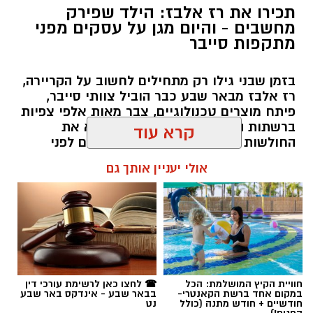
בזמן שבני גילו רק מתחילים לחשוב על הקריירה,
רז אלבז מבאר שבע כבר הוביל צוותי סייבר,
תגים:
טל ממן
פיתח מוצרים טכנולוגיים, צבר מאות אלפי צפיות
ברשתות החברתיות, והפך למי שמוצא את
החולשות במערכות של חברות ועסקים לפני
שההאקרים מגיעים אליהן. עכשיו, רגע לפני גיל
קרא עוד
19, הוא מסביר למה דווקא הסקרנות הבלתי
נגמרת שלו היא הנשק הכי חזק שלו.
אולי יעניין אותך גם
שרון דינר / 10:49 23.07.26
חוויית הקיץ המושלמת: הכל
☎ לחצו כאן לרשימת עורכי דין
במקום אחד ברשת הקאנטרי-
בבאר שבע - אינדקס באר שבע
תגים:
סייבר
,
באר שבע נט
,
רז אלבז
חודשיים + חודש מתנה (כולל
נט
החגים!)
קרדיט: צילום פרטי