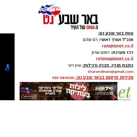
טוען כתבה...
צוות באר שבע נט:
מנכ"ל ועורך ראשי:
רם שהם
ram@isnet.co.il
רכז מערכת:
רותם שרון
rotems@isnet.co.il
כתבת מגזין, חברה ורכילות:
שרון דינר
sharondinarr@gmail.com
מכירות פרסום בבאר שבע נט:
050-8833100
פרסום ברשת ישראל נט - אלדה נתנאל
050-7870908
elda@isnet.co.il
רז עם צוות הסייבר. צילום: פרטי