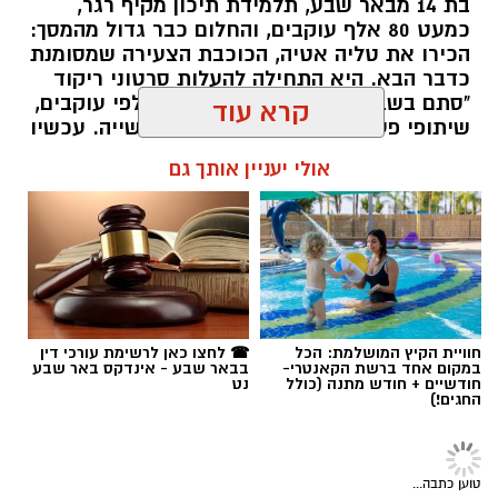
בת 14 מבאר שבע, תלמידת תיכון מקיף רגר,
כמעט 80 אלף עוקבים, והחלום כבר גדול מהמסך:
הכירו את טליה אטיה, הכוכבת הצעירה שמסומנת
כדבר הבא. היא התחילה להעלות סרטוני ריקוד
"סתם בשביל הכיף", אבל אז הגיעו אלפי עוקבים,
שיתופי פעולה עם אמנים והכרה בתעשייה. עכשיו
טליה אטיה מבאר שבע חולמת לכבוש את הבמות
קרא עוד
הגדולות כזמרת ושחקנית: "הטיקטוק הוא רק
ההתחלה. אני רוצה שיכירו את טליה שמעבר
אולי יעניין אותך גם
לסרטונים" אמרה בחן.
שרון דינר / 15:28 16.07.26
רז אלבז. צילום: פרטי
חוויית הקיץ המושלמת: הכל
☎ לחצו כאן לרשימת עורכי דין
במקום אחד ברשת הקאנטרי-
בבאר שבע - אינדקס באר שבע
חודשיים + חודש מתנה (כולל
נט
תגים:
סוכנות "רוברטו"
,
באר שבע נט
,
טיק טוק
,
החגים!)
טליה איטח
,
סטפאן