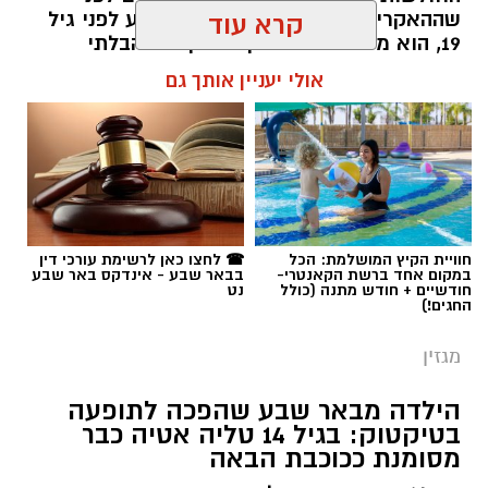
שההאקרים מגיעים אליהן. עכשיו, רגע לפני גיל
קרא עוד
19, הוא מסביר למה דווקא הסקרנות הבלתי
נגמרת שלו היא הנשק הכי חזק שלו.
אולי יעניין אותך גם
שרון דינר / 10:49 23.07.26
חוויית הקיץ המושלמת: הכל
☎ לחצו כאן לרשימת עורכי דין
במקום אחד ברשת הקאנטרי-
בבאר שבע - אינדקס באר שבע
תגים:
סייבר
,
באר שבע נט
,
רז אלבז
חודשיים + חודש מתנה (כולל
נט
החגים!)
מגזין
הילדה מבאר שבע שהפכה לתופעה
בטיקטוק: בגיל 14 טליה אטיה כבר
מסומנת ככוכבת הבאה