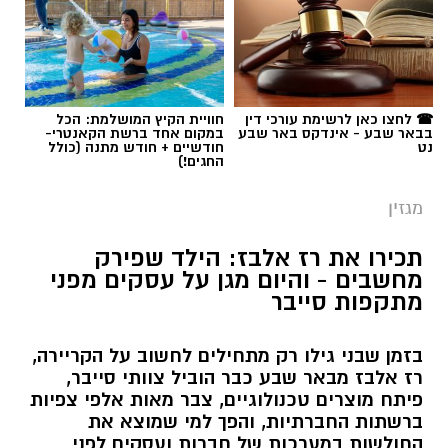
☎ לחצו כאן לרשימת עורכי דין
חוויית הקיץ המושלמת: הכל
בבאר שבע - אינדקס באר שבע
במקום אחד ברשת הקאנטרי-
נט
חודשיים + חודש מתנה (כולל
החגים!)
מגזין
תכירו את רז אלבז: הילד שפירק
מחשבים - והיום מגן על עסקים מפני
מתקפות סייבר
בזמן שבני גילו רק מתחילים לחשוב על הקריירה,
רז אלבז מבאר שבע כבר הוביל צוותי סייבר,
פיתח מוצרים טכנולוגיים, צבר מאות אלפי צפיות
ברשתות החברתיות, והפך למי שמוצא את
החולשות במערכות של חברות ועסקים לפני