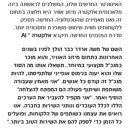
האינוורטר החדשים שלנו, המשלבים לראשונה בינה
מלאכותית.אלקטרה מיזוג אוויר היא חלוצה בתחום
זה ואנו מאמינים שהטכנולוגיה החדשה תספק
ללקוחותינו חווית שימוש משופרת וחסכונית יותר.
סדרת המזגנים החדשה תיקרא
אלקטרה
"
AI
השם של משה ארדר כבר הולך לפניו בשנים
האחרונות בתחום מיזוג האוויר
,
והוא מוכר
כמנכ
"
ל מקצועי במיוחד
.
תשאלו אותו מה הסוד
שלו והוא יענה בנימוס אופייני שלתפיסתו
,
להיות
מנכ
"
ל זה קודם כל אנשים
. "
אני מאמין שעבודה
משותפת ושיתוף פעולה הם המפתח להצלחה
"
הוסיף ואמר.
"
אני מקפיד להעביר את הערכים
הללו לכלל העובדים ונותני השירות בחברה
.
אנו
רואים את עצמנו כשותפים של הלקוחות
,
ופועלים
כל הזמן כדי לספק להם את השירות הטוב ביותר
."