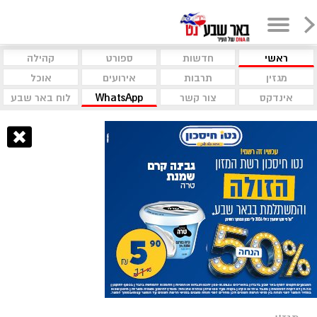
ראשי
חדשות
ספורט
קהילה
מגזין
תרבות
אירועים
אוכל
אינדקס
צור קשר
WhatsApp
לוח באר שבע