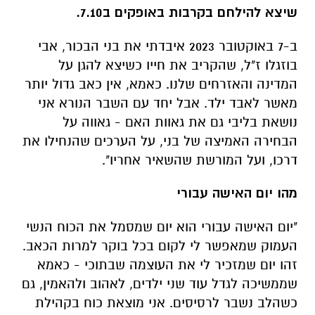
המדינה והאזרחים שלנו. כאמא, אין כאב גדול יותר
מאשר לאבד ילד. אבל יחד עם השבר הנורא אני
נושאת בליבי גם את גאוות האם - גאווה על
הבחירה האמיצה של בני, על הערכים שהנחילו את
דרכו, ועל המורשת שהשאיר אחריו".
מהו יום האישה עבורי
"יום האישה עבורי הוא יום שמסמל את הכוח הנשי
העמוק שמאפשר לי לקום בכל בוקר למרות הכאב.
זהו יום שמזכיר לי את העוצמה שבתוכי - כאמא
שממשיכה לגדל עוד שני ילדים, לאהוב ולהאמין, גם
כשהלב נשבר לרסיסים. אני מוצאת כוח בקהילת
הנשים שהקיפה אותי ברגעים הקשים ביותר,
בחיבוק, בתמיכה ובהבנה השקטה של אלו
שמכירות את עומק הכאב שרק אנחנו יכולות
לחוש".