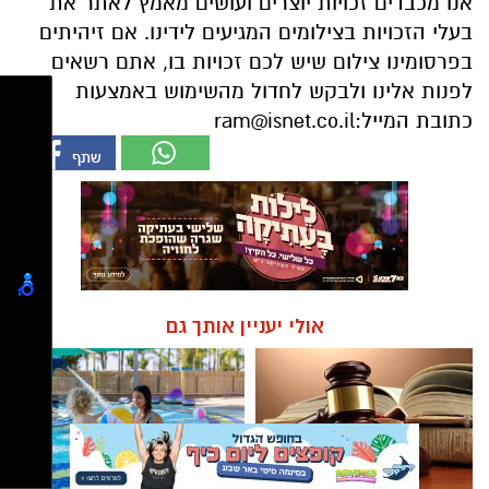
כתובת המייל:
ram@isnet.co.il
אולי יעניין אותך גם
☎ לחצו כאן לרשימת עורכי דין
חוויית הקיץ המושלמת: הכל
בבאר שבע - אינדקס באר שבע
במקום אחד ברשת הקאנטרי-
נט
חודשיים + חודש מתנה (כולל
החגים!)
מגזין
תכירו את רז אלבז: הילד שפירק
מחשבים - והיום מגן על עסקים מפני
מתקפות סייבר