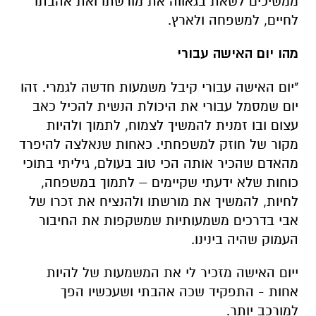
"יום האישה עבורי קיבל משמעות חדשה לגמרי. זהו
יום שמסמל עבורי את היכולת הנשית להכיל כאב
עצום ובו זמנית להמשיך לצמוח, לתמוך ולהיות
מקור של חוזק למשפחתי. כאחות שנאלצה להיפרד
מהאדם שהכיר אותה הכי טוב בעולם, גיליתי בתוכי
כוחות שלא ידעתי שקיימים – לתמוך במשפחה,
לחיות, להמשיך את מורשתו ולהנציח את זכרו של
אבי בדרכים משמעותיות שמשקפות את החיבור
העמוק שהיה בינינו.
ייום האישה מזכיר לי את המשמעות של להיות
אחות - התפקיד שכה אהבתי ושעכשיו הפך
למורכב יותר.
אני לומדת מחדש בכל יום שלהיות אישה ואחות
בישראל של היום משמעותו לשאת את הזיכרון
והכאב, אך גם להמשיך ולבנות חיים של משמעות