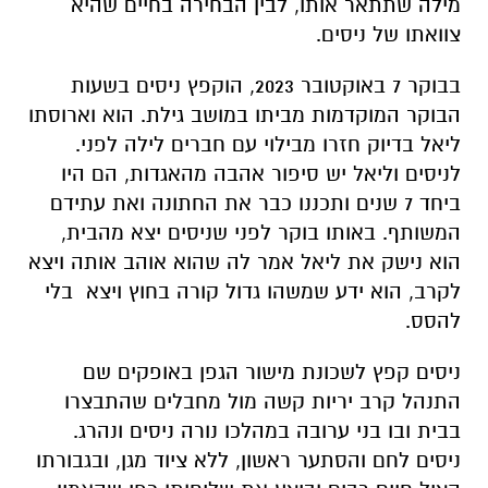
הבוקר המוקדמות מביתו במושב גילת. הוא וארוסתו
ליאל בדיוק חזרו מבילוי עם חברים לילה לפני.
לניסים וליאל יש סיפור אהבה מהאגדות, הם היו
ביחד 7 שנים ותכננו כבר את החתונה ואת עתידם
המשותף. באותו בוקר לפני שניסים יצא מהבית,
הוא נישק את ליאל אמר לה שהוא אוהב אותה ויצא
לקרב, הוא ידע שמשהו גדול קורה בחוץ ויצא בלי
להסס.
ניסים קפץ לשכונת מישור הגפן באופקים שם
התנהל קרב יריות קשה מול מחבלים שהתבצרו
בבית ובו בני ערובה במהלכו נורה ניסים ונהרג.
ניסים לחם והסתער ראשון, ללא ציוד מגן, ובגבורתו
הציל חיים רבים וביצע את שליחותו כפי שהאמין
בה בלב שלם לאורך כל שירותו".
מהו יום האישה עבורי