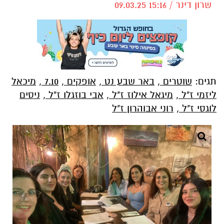
שרון דינר / 15:16 09.03.25
תגים:
שוטרים
,
באר שבע נט
,
אופקים
,
7.10
,
מיכאל
ליזמי ז"ל
,
מיגאל אילוז ז"ל
,
אבי בוזגלו ז"ל
,
ניסים
לוגסי ז"ל
,
רוני אבוהרון ז"ל