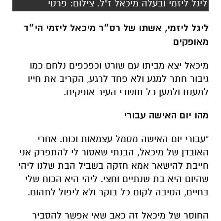
מיכאל יצא מביתו עם שורט וכפכפים נלחם כמו
גיבור חתר למגע ולא פחד לרגע, הקריב את חייו
למעננו ולמען כל תושבי העיר אופקים.
מהו יום האישה עבורי
"עבורי יום האישה מסמל עצמאות וכוח. אחרי
האובדן של מיכאל, הבנתי שאסור לי להתפרק אני
חייבת להישאר אמא חזקה בשביל הבת שלנו ליהי
שהיום היא בת שנתיים וחצי. ליהי היא הכוח שלי
בחיים, הסיבה לקום כל בוקר ולא ליפול לתהום.
החוסר של מיכאל זה כאב שאי אפשר להסביר
במילים, כאב וגעגוע שלא יגמר לעולם. ולצד כל
הכאב ליהי תמיד תגדל ותדע איזה אבא יש לה,
אבא גיבור ישראל. הגאווה שלנו ולנצח הוא יהיה
בליבנו".