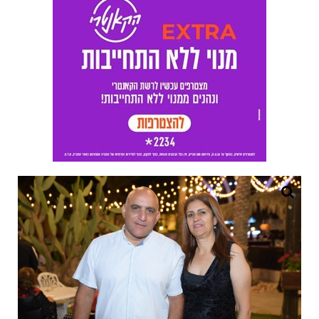
רוית אילוז ובעלה יגאל ז"ל. צילום: פרטי