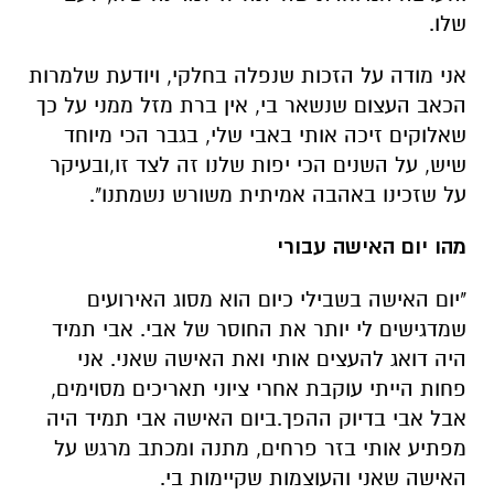
שאלוקים זיכה אותי באבי שלי, בגבר הכי מיוחד
שיש, על השנים הכי יפות שלנו זה לצד זו,ובעיקר
על שזכינו באהבה אמיתית משורש נשמתנו".
מה
ו יום האישה עבורי
"יום האישה בשבילי כיום הוא מסוג האירועים
שמדגישים לי יותר את החוסר של אבי. אבי תמיד
היה דואג להעצים אותי ואת האישה שאני. אני
פחות הייתי עוקבת אחרי ציוני תאריכים מסוימים,
אבל אבי בדיוק ההפך.ביום האישה אבי תמיד היה
מפתיע אותי בזר פרחים, מתנה ומכתב מרגש על
האישה שאני והעוצמות שקיימות בי.
אז גם ביום האישה הזה, אבי עומד מול עייני,
ולמרות שהוא לא פה פיזית, הוא פה איתי כדי
להעצים אותי, ללוות אותי ולהזכיר לי כמה עוצמות