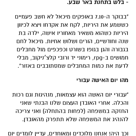
היריות כשהוא משאיר מאחוריו אישה, ילדה בת
שנה וחודשיים, הורים ושלוש אחיות. מיכאל לחם
בגבורה והגן בגופו בשורט וכפכפים מול מחבלים
חמושים ב-rpg, רימוני יד ורובי קלצ׳ניקוב, מבלי
לדעת את כמות המחבלים שמסתובבים באזור".
מהו יום האישה עבורי
"עבורי יום האשה הוא עצמאות, מנהיגות וגם רכות
והכלה. אחרי האובדן העצום שלנו הבנתי שאני
החזקה במשפחה (לפחות בהתחלה) ואני צריכה
להנהיג את המשפחה שלא תתפרק מהאובדן.
וכך היה! אנחנו מלוכדים ומאוחדים, עדיין לומדים יום
יום איך להמשיך את החיים לצד השכול. קשה
לעכל, עדיין, שהוא איננו. למדתי איך להנהיג את
המשפחה למרות המשברים והקשיים, להבין שכל
אחד ואחת מתמודדים באופן שונה עם הכאב