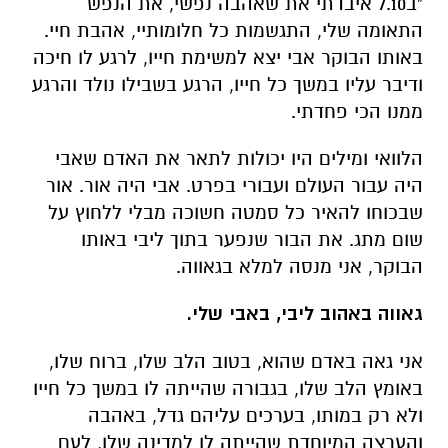
ממנו הכי פחדתי.
הלוואי ומילים היו יכולות לתאר את האדם שאבי
היה עבור העולם ועבורי בפרט. אבי היה אור. אור
שבכוחו להאיר כל סמטה חשוכה מבלי ללחוץ על
שום מתג. את הבור שנפער בתוך ליבי באותו
הבוקר, אני מנסה למלא בגאווה.
גאווה באהוב ליבי, באבי שלי.
אני גאה באדם שהוא, בטוב הלב שלו, ברוח שלו,
באומץ הלב שלו, בגבורה שהייתה לו במשך כל חייו
ולא רק במותו, בערכים עליהם גדל, באהבה
והערצה המיוחדת שהייתה לו למדינה שלו, לעם
שלו.
אני מודה על הזכות שנפלה בחלקי, ויודעת שלמרות
הכאב העצום שנשאר בי, אין ברת מזל ממני על כך