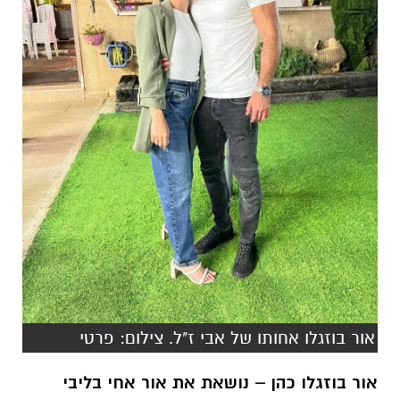
אור בוזגלו אחותו של אבי ז"ל. צילום: פרטי
אור בוזגלו כהן – נושאת את אור אחי בליבי
ב-7 באוקטובר 2023 איבדתי את אחי הגדול
והאהוב, אבי בוזגלו הי"ד, שיצא להילחם ולהגן על
המדינה שלנו בעת מתקפת הטרור.