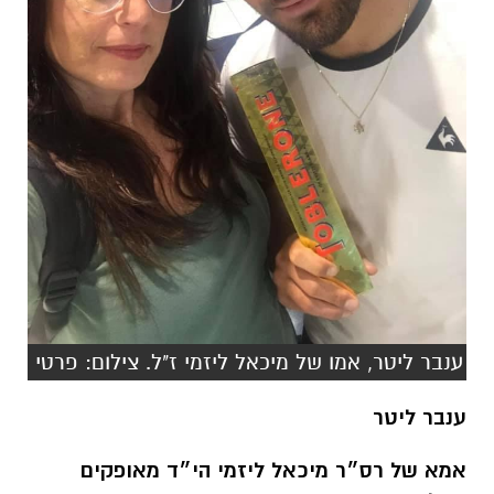
ענבר ליטר, אמו של מיכאל ליזמי ז"ל. צילום: פרטי
ענבר ליטר
אמא של רס״ר מיכאל ליזמי הי״ד מאופקים
-
בלש בתחנת באר שבע.
"בבוקר ה-7.10 באופקים מיכאל לא חשב פעמיים
כששמע את היריות, לקח את אקדחו ויצא לכיוון