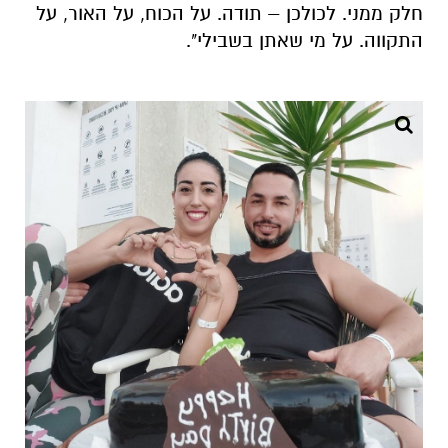
שירן אבוהרון ובעלה רוני ז"ל. צילום: פרטי