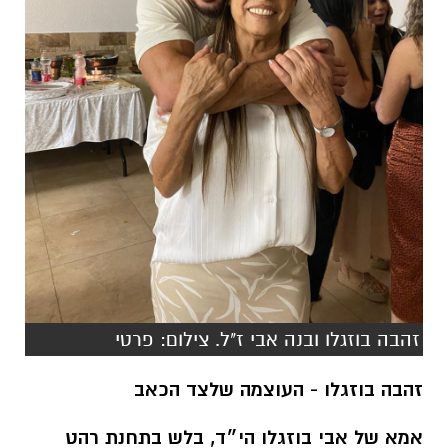
זהבה בוזגלו ובנה אבי ז"ל. צילום: פרטי
זהבה בוזגלו - העוצמה שלצד הכאב
אמא של אבי בוזגלו הי״ד, בלש בתחנת רהט
שיצא להילחם בקרבות באופקים ב7.10.
ב-7 באוקטובר 2023 איבדתי את בני הבכור, אבי
בוזגלו ז"ל, שהקריב את חייו כשיצא להגן על