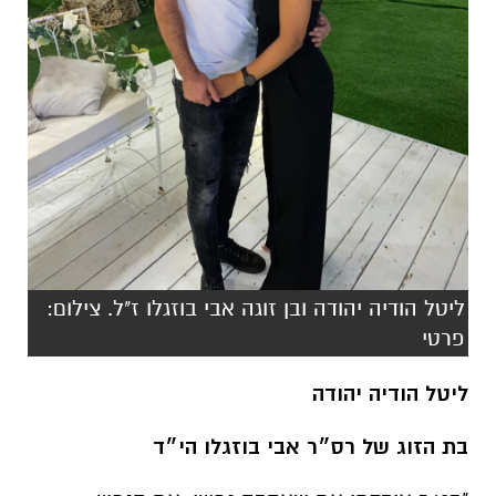
ליטל הודיה יהודה ובן זוגה אבי בוזגלו ז"ל. צילום:
פרטי
ליטל הודיה יהודה
בת הזוג של רס״ר אבי בוזגלו הי״ד
"ב7.10 איבדתי את שאהבה נפשי, את הנפש
התאומה שלי, התגשמות כל חלומותיי, אהבת חיי.
באותו הבוקר אבי יצא למשימת חייו, לרגע לו חיכה
ודיבר עליו במשך כל חייו, הרגע בשבילו נולד והרגע