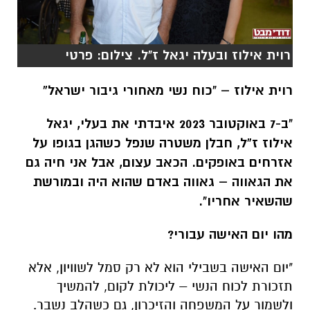
רוית אילוז – "כוח נשי מאחורי גיבור ישראל”
"ב-7 באוקטובר 2023 איבדתי את בעלי, יגאל
אילוז ז”ל, חבלן משטרה שנפל כשהגן בגופו על
אזרחים באופקים. הכאב עצום, אבל אני חיה גם
את הגאווה – גאווה באדם שהוא היה ובמורשת
שהשאיר אחריו".
מהו יום האישה עבורי?
"יום האישה בשבילי הוא לא רק סמל לשוויון, אלא
תזכורת לכוח הנשי – ליכולת לקום, להמשיך
ולשמור על המשפחה והזיכרון, גם כשהלב נשבר.
אני שואבת כוח מהנשים שהיו סביבי ברגעים
הקשים, מהתמיכה ומהחיבוק של הקהילה".
“לזכור, להמשיך, להיות חזקות”