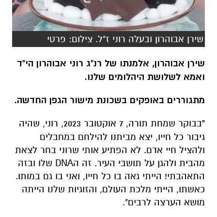
שירן אבוהרון, אלמנתו של רנ"ג רוני אבוהרון הי"ד
ואמא לשלושת היהלומים שלנו.
מתגוררים באופקים בשכונת מישור הגפן החדשה.
"
בבוקר שמחת תורה, 7 אוקטובר 2023, רוני, שהיה
גיבור כל חייו, יצא מביתנו להילחם במחבלים
ולהציל חיי אדם. לא הפתיע אותי שרוני בחר לצאת
מהבית ולהגן על תושבי העיר. זה הDNA שלו ובזה
התאהבתי! הייתי גאה בו כל חייו, ואני בו גם במותו.
כאשתו, הייתי מלכת העולם, והזוגיות שלנו הייתה
מושא הערצה לרבים".
מהו יום האישה עבורי
"יום האישה אינו שונה מבחינתי מעצם היותי אישה
נשואה או אלמנה. בעיניי, אישה צריכה לדעת בכל