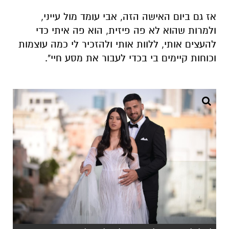
וכוחות קיימים בי בכדי לעבור את מסע חיי".
ליגל ליזמי ובעלה מיכאל ז"ל. צילום: פרטי
ליגל ליזמי, אשתו של רס״ר מיכאל ליזמי הי״ד
מאופקים