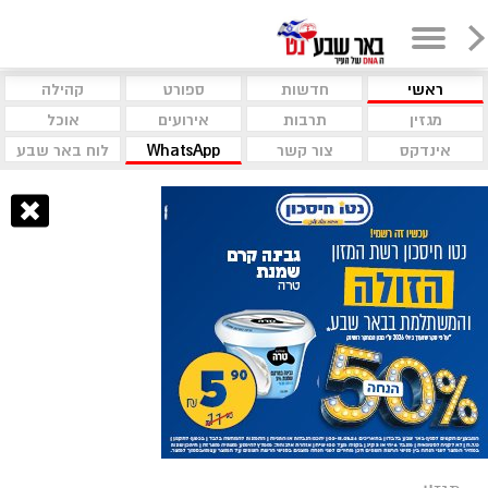
ראשי
חדשות
ספורט
קהילה
מגזין
תרבות
אירועים
אוכל
אינדקס
צור קשר
WhatsApp
לוח באר שבע