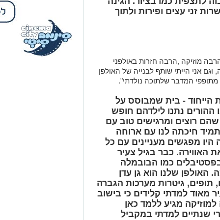
 לתצפית כמו בציור. הגינה
ות זני עצים ופירות ולתוך
 הרבה מוזיקה ,הרבה חזרות באולפני
, וגם אני הייתי שותף לבנייה של האולפן
תופפי המדבר שלתוכה נולדתי".
הייחוד - בית שמבוסס על
 ההורים נתנו לילדהם חופש
הם רוצים ומרגישים טוב עם
תמיד חיכתה לנו עם ארוחה
 היו מפגשים מעניינים עם כל
ת האווירה. כבר בגיל צעיר
 בפסטיבלים כמו הבובמלה
. האולפן שלנו הוא גן עדן
, תופים, גיטרות מערכות הגברה
יר מאוד למדתי קלידים כי בישוב
למוזיקה מגיע ללמד כאן
י שנתיים למדתי במקביל