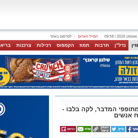
|
המייל האדום
|
לפרסום באתר
זין
נדל"ן
תרבות
תמוז
הקמפוס
רכילות
צרכנות
בריאו
תופפי המדבר, לקה בלבו -
ח אנשים