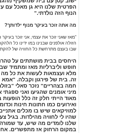
ישוב קטן עם בית שמשקיף מהגבוה
הפרטית שלנו היא גן מאכל עם עשר
הנוף הזה נולדתי."
מ
ה אתה זוכר בעיקר מנוף ילדותך?
"מאז שאני זוכר את עצמי, אני זוכר בעיקר
הזולה אולפנים שבנינו במו ידינו כל הלהקה
שבו בעצם מתרחשת כל החוויה של להקת מ
היחסים בבית מושתתים על טהרת 
חופש וליברליות מאז ומתמיד שבו
מלא ועצמאות לעשות את כל מה ש
זה. בית של פירגון וקבלה. "אמא 
חמה בצהריים" נזכר סאלי "בזולה
מיני אומנים שהגיעו ואני ספגתי א
מאוד הייתי חלק זה כלל הופעות
ואירועים כמו חתונות חינות וכדומה
למוזיקאים שיש בו מכלים אתניים
שהיו לי לחוויה מהילדות. בגיל צע
שלנו לומדים מה שיש, עד שמורה 
במקום הרחוק אז מתפשרים. אחר