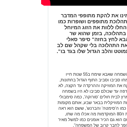
ינו את להקת מתופפי המדבר
הלוכת מתופפים ושופרות כמו
חלו ללוות את הזוג המיוחל
 בתהלוכה, בזמן שהוא שר
אבא לחץ בחזה" סיפר סאלי
 את התהלוכה בלי שקהל שם לב
וטט והלב הגדול שלו בגד בו".
"הלב שלו לא יכול יותר להכיל את כמויות השמחה שאבא שימח ב55 שנות חייו
חו סביבו וסביב התוף הגדול בחתונות,
קח את המוזיקה וההרקדה עד הקצה, לא
פה עד שכולם סביבו לא היו בשמחה
ץ לבית חולים 'סורוקה', כמה סימבולי
 המוזיקלית בבאר שבע, אותם מקומות
כמו ה'סימטה' והברנש', ששם הוא ראה
את ההופעות הראשונות של הזמרים בשנות ה80 המוקדמות מה אכלו מה שתו,
שם הוא גם הכיר אומנים כמו למשל מאיר
הפך לחבר קרוב של המשפחה".