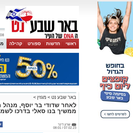
08 אוגוסט 2026 / 09:56
ראשי
חדשות
ספורט
קהילה
מג
עסקים
טיפים והמלצות
באר שבע נט
>
מגזין
>
לאחר שדודי בר יוסף, מנהל מ
ממשיך בנו סאלי בדרכו לשמ
שרון דינר
07.02.23 / 08:01