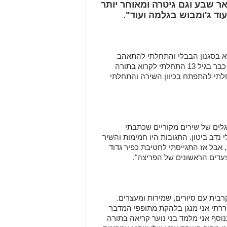
ר שבע וגם גיטרה ומאוחר יותר
וד ג'ומבוש בגלמה ועוד".
א בסגנון הבבלי והתחלתי להתאהב
בסגנון החזנות והפייטנות של בית הכנסת. כבר בגיל 13 התחלתי לקרוא בתורה
לתי להתפתח בכיוון השירה והתחלתי
גלים של שירים מקוריים שכתבתי
 נדב ביטון. התגובות היו חמימות והשיר
70, צפיות ביו טיוב, אבל אז התגייסתי לחטיבת כפיר גדוד
צעדים הראשונים של הפריצה".
בית עם סיורים, שמירות ומעצרים.
רתי אני מנגן בלהקת מתופפי המדבר
וסף אני מלמד בני נוער קריאה בתורה