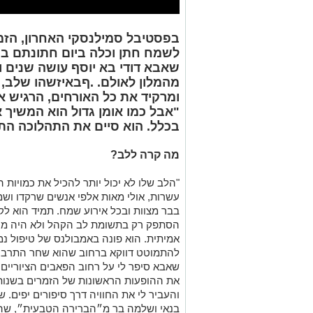
בפסטיבל סמילנסקי האחרון, הזמ
לשמח חתן וכלה ביום חתונתם בת
שאבא דודי בא יוסף עושה שנים וה
מהמלון לאולם. .ףבאיזשהו שלב,
ומרקיד את כל האורחים, הרגיש 
"אבל כמו אומן גדול הוא המשיך
בכלל. הוא סיים את התהלוכה התמ
מה קרה ללב?
עשרות, אולי מאות אלפי אנשים שרקדו ושמ
בבר מצוות ובכל אירוע שמח. תמיד הוא ל
הסתפק רק בתשומת לב הקהל ולא היה מר
אמיתית. הוא פונה באמבולנס של טיפול נמר
להתמוטט דווקא ברחוב שהוא שחר התרבות
שאבא סיפר לי על רחוב הפאבים הציוריים 
והעביר לי את החוויה דרך סיפורים יפים. 
בנאי ושלמה בר מ״הברירה הטבעית״, ש