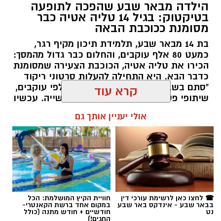
הילדה מבאר שבע שהפכה לתופעה
בטיקטוק: בגיל 14 טליה אטיה כבר
מסומנת ככוכבת הבאה
בת 14 מבאר שבע, תלמידת תיכון מקיף רגר,
כמעט 80 אלף עוקבים, והחלום כבר גדול מהמסך:
הכירו את טליה אטיה, הכוכבת הצעירה שמסומנת
כדבר הבא. היא התחילה להעלות סרטוני ריקוד
"סתם בשביל הכיף", אבל אז הגיעו אלפי עוקבים,
שיתופי פעולה עם אמנים והכרה בתעשייה. עכשיו
טליה אטיה מבאר שבע חולמת לכבוש את הבמות
קרא עוד
הגדולות כזמרת ושחקנית: "הטיקטוק הוא רק
ההתחלה. אני רוצה שיכירו את טליה שמעבר
אולי יעניין אותך גם
לסרטונים" אמרה בחן.
שרון דינר / 15:28 16.07.26
רז אלבז. צילום: פרטי
☎ לחצו כאן לרשימת עורכי דין
חוויית הקיץ המושלמת: הכל