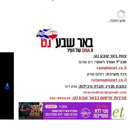
בבאר שבע - אינדקס באר שבע
במקום אחד ברשת הקאנטרי-
נט
חודשיים + חודש מתנה (כולל
תגים:
סוכנות "רוברטו"
,
באר שבע נט
,
טיק טוק
,
החגים!)
טליה איטח
,
סטפאן
טוען כתבה...
צוות באר שבע נט:
מנכ"ל ועורך ראשי:
רם שהם
ram@isnet.co.il
רכז מערכת:
רותם שרון
rotems@isnet.co.il
כתבת מגזין, חברה ורכילות:
שרון דינר
sharondinarr@gmail.com
מכירות פרסום בבאר שבע נט:
050-8833100