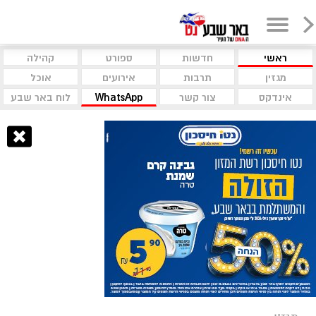
ראשי
חדשות
ספורט
קהילה
מגזין
תרבות
אירועים
אוכל
אינדקס
צור קשר
WhatsApp
לוח באר שבע