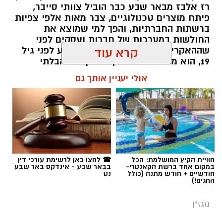
רז אלבז מבאר שבע כבר הוביל צוותי סייבר,
פיתח מוצרים טכנולוגיים, צבר מאות אלפי צפיות
ברשתות החברתיות, והפך למי שמוצא את
החולשות במערכות של חברות ועסקים לפני
שההאקרים מגיעים אליהן. עכשיו, רגע לפני גיל
קרא עוד
19, הוא מסביר למה דווקא הסקרנות הבלתי
נגמרת שלו היא הנשק הכי חזק שלו.
אולי יעניין אותך גם
שרון דינר / 10:49 23.07.26
חוויית הקיץ המושלמת: הכל
☎ לחצו כאן לרשימת עורכי דין
במקום אחד ברשת הקאנטרי-
בבאר שבע - אינדקס באר שבע
תגים:
סייבר
,
באר שבע נט
,
רז אלבז
חודשיים + חודש מתנה (כולל
נט
החגים!)
מגזין