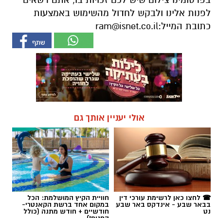
אולי יעניין אותך גם
☎ לחצו כאן לרשימת עורכי דין
חוויית הקיץ המושלמת: הכל
בבאר שבע - אינדקס באר שבע
במקום אחד ברשת הקאנטרי-
נט
חודשיים + חודש מתנה (כולל
החגים!)
מגזין
>
ליף סטייל
ממחר אני מפסיק: למה כל כך קשה לנו
לשנות הרגלים? הכירו את מודל רי"ט
אנחנו מבטיחים לעצמנו ש"ממחר זה נגמר",
מתמידים יומיים – וחוזרים בדיוק לאותה נקודה.
למה זה קורה, מדוע כוח רצון לבדו אינו מספיק,