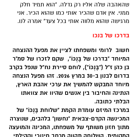
בדרכו של בנכו
חשוב לרומי ומשפחתו לציין את מפעל ההנצחה
המיוחד "בדרכו של בֶּנְכּוֹ", שקם לזכרו של סמ"ר
בן כהן ז"ל ("בֶּנְכּוֹ"), לוחם סיירת נח"ל שנפל בקרב
בדרום לבנון ב-30 במרץ 2026. זהו מפעל הנצחה
מיוחד המבקש להמשיך את ערכי אהבת הארץ,
הנתינה והחיבור בין אנשים שהיוו את צוואתו
הבלתי כתובה.
במרכז המיזם עומדת הקמת "שלוחת בֶּנְכּוֹ" של
המכינשה הקדם-צבאית "נחשון" בלהבים, שנוצרה
מתוך חזון משותף של משפחתו, המכינה והמועצה
המקומית. השלוחה תהווה מרחב חינוכי וקהילתי
לצמיחת מנהיגות צעירה, ותפעל לצד יוזמות
נוספות ובהן קרן מלגות שנתית לחניכים, מיזמים
חברתיים כמו "מובילים בחיוך" למען אזרחים