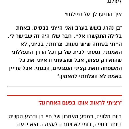
בלילה התקשרו אליי. חבר שלו היה זה שבישר לי.
הייתי בטוחה שיש טעות. צרחתי, בכיתי, לא
האמנתי. נסעתי לבית של בן וכל הדרך התפללתי
שהוא רק פצוע, אבל שהגעתי וראיתי את כל
המשפחה וואת קציני הנפגעים, הבנתי. אבל עדיין
באמת לא הצלחתי להאמין.
"
"רציתי לראות אותו בפעם האחרונה"
ביום הלוויה, במסע האחרון של חיי בן וברגע הקשה
ביותר בחייה, רומי לא ויתרה לעצמה. היא ידעה
שהיא חייבת ללראותו ולהיפרד ממנו בפעם
האחרונה.
"ידעתי שאני חייבת להיפרד ממנו. אמרתי
לעצמי שאין מצב שלא אראה אותו עוד פעם".
שיתפה על ההחלטה להיפרד ממנו בחדר לפני