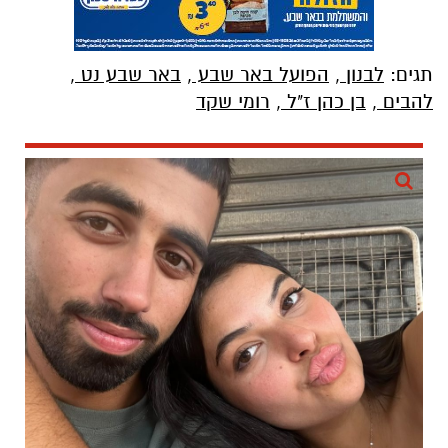
להבים
,
בן כהן ז"ל
,
רומי שקד