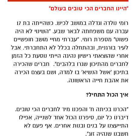
עברה עם משפחתה לבאר שבע.
"השינוי לא היה
פשוט" מספרת רומי. "עברתי מחיי מושב חופשיים
לעיר בורגנית, ובהתחלה בכלל לא התחברתי. אבל
אחרי שהוצאתי רישיון נהיגה הייתי נוסעת כל הזמן
לחברים מהתיכון שגרו בלהבים". חברים שהכירה
בתיכון 'אשל הנשיא' בו למדה, ושם בעצם הכירה
את אהבת חייה הראשונה.
איך הכול התחיל?
"הכרנו בכיתה ח' והפכנו מיד לחברים הכי טובים.
דיברנו כל יום, סיפרנו הכול אחד לשנייה, אפילו
התייעצנו על בנים ובנות אחרים. אף פעם לא
חשבנו שנהיה זוג".
אז מי עשה את הצעד הראשון?
"הוויכוח הזה נשאר בינינו תמיד. בן היה אומר שזה