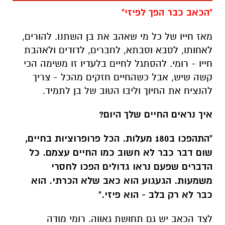
חייו - רומי. להסתגל לחיים בלעדיו זו משימה הכי
קשה שיש, אבל כשהחיים חזקים מהכל - צריך
להנציח את החיוך וליבו הטוב של בן לתמיד.
איך נראים החיים שלך היום?
"התהפכו ב180 מעלות. הכל פרופרוציות בחיים,
שום דבר כבר לא חשוב כמו החיים עצמם. כל
הדברים שפעם נראו גדולים הפכו לחסרי
משמעות. הגעגוע הוא כאב שלא הכרתי. הוא
כבר לא רק בלב - הוא פיזי."
לצד הכאב יש גם תחושת גאווה. רומי מודה
ש
האהבה שלה אליו רק גדלה. "הוא תמיד חלק
ממני. אין אדם שהכיר אותי כמו שהוא הכיר. אני
מרגישה שהוא מלווה אותי בכל צעד" אמרה לנו.