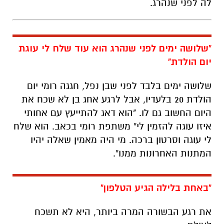
יום הולדת"
שלושה ימים בלבד לפני שבן נפל, חגגה רומי יום
הולדת 20 בלעדיו, אבל לרגע אחג בן לא שכח את
היום החשוב גם לו.
"הוא דאג להתייעץ עם אחותי
איזו עוגה להזמין לי" משתפת רומי בכאב. הוא שלח
לי עוגה וסרטון ברכה. מי היה מאמין שאלה יהיו
המתנות האחרונות ממנו".
"באחת בלילה הגיע הטלפון"
את רגע הבשורה המרה ביותר, היא לא תשכח
לעולם.
איך הודיעו לך על נפילתו?
"
בן נהרג בשש בערב ואני הייתי בבסיס. באחת