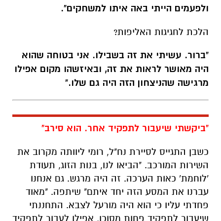
"ברור. עשיתי את זה בשבילו. אני בטוחה שהוא
היה מאושר לראות את זה, ובאיזשהו מקום אפילו
מרגישה שהניצחון הזה היה גם שלו."
"ביקשתי שיעבור לתפקיד אחר. הוא סירב"
כשבן התגייס לסיירת נח"ל, רומי ליוותה מקרוב את
השירות המורכב. "
הביאו לנו, בנות הזוג, תעודת
'לוחמת' כאות הערכה. זה היה מרגש. גם אנחנו
עברנו את המסע הזה יחד איתם" שיתפה. "מאוד
פחדתי עליו כי הוא היה מורעל לצבא.
התחננתי
שיעבור לתפקיד פחות מסוכן, אפילו לעבור לתפקיד
של רס"פ, אבל. הוא לא הסכים לשמוע. בן תמיד
אמר: 'אני לא אנטוש את החברים שלי. אם לא אני,
אז מי יעשה את מה שאני עושה?".