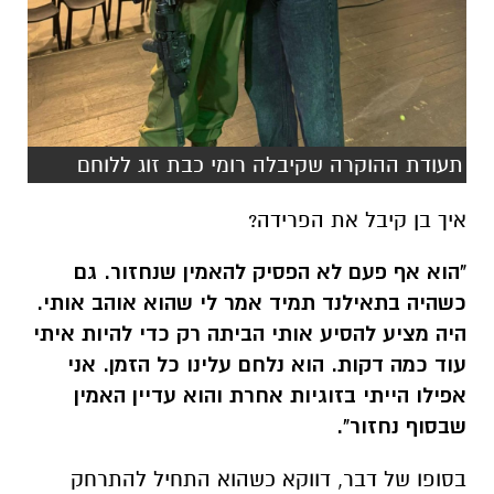
תעודת ההוקרה שקיבלה רומי כבת זוג ללוחם
איך בן קיבל את הפרידה?
"הוא אף פעם לא הפסיק להאמין שנחזור. גם
כשהיה בתאילנד תמיד אמר לי שהוא אוהב אותי.
היה מציע להסיע אותי הביתה רק כדי להיות איתי
עוד כמה דקות. הוא נלחם עלינו כל הזמן. אני
אפילו הייתי בזוגיות אחרת והוא עדיין האמין
שבסוף נחזור".
בסופו של דבר, דווקא כשהוא התחיל להתרחק
מעט, רומי הבינה עד כמה היא אוהבת
אותו.
"נפגשנו, היה בינינו ריב גדול, אבל דווקא ממנו
הבנו כמה אנחנו אוהבים. חזרנו ומאז כבר לא
נפרדנו" סיפרה מהלב.