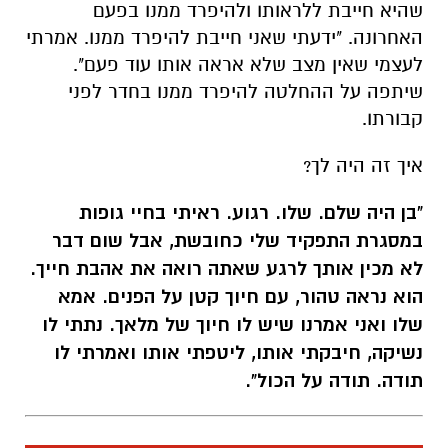
קבורתו.
איך זה היה לך?
"בן היה שלם. שלו. רגוע. ראיתי בחיי גופות
במסגרת התפקיד שלי כחובשת, אבל שום דבר
לא מכין אותך לרגע שאתה רואה את אהבת חייך.
הוא נראה טהור, עם חיוך קטן על הפנים. אמא
שלו ואני אמרנו שיש לו חיוך של מלאך.
נתתי לו
נשיקה, חיבקתי אותו, ליטפתי אותו ואמרתי לו
תודה. תודה על הכול".
"הכאב כבר הפך לפיזי"
מאז חייו של כל מי שאהב את בן השתנו. להורים,
לאחותו, לסבא וסבתא, לחברים, לדודים ולאהבת