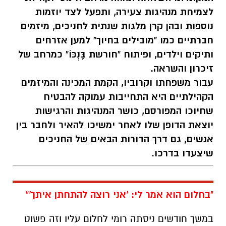
ותיקים וילדים, ופיתוח "חורשת בֶּנְכּוֹ" כמרחב של
זיכרון והשראה.
עבור משפחתו וקרוביו, הקמת המכינה והמיזמים
הקהילתיים היא התחייבות עמוקה להבטיח
שחיוכו המפורסם, כושר המנהיגות והרגישות
יוצאת הדופן שלו לאחר ימשיכו להאיר ולחבר בין
אנשים, גם דרך הדורות הבאים של החניכים
שיצעדו בדרכו.
"בחלום הוא אמר לי: 'אני רוצה להתחתן איתך'"
במשך חודשים ניסתה רומי לחלום עליו וזה פשוט
לא קרה. היא ניסתה לתזמן חלומות, התפללה, ובן
לא הופיע בחלום המיוחל. ואז
לפני ימים אחדים, זה
הגיע.