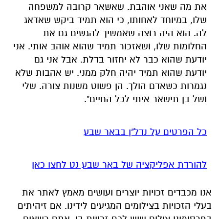
יודעת שהוא כבר לא יחזור בדלת. אבל אני גם
יודעת שהוא תמיד יהיה חלק ממני. יש אהבות שלא
נגמרות כשאדם הולך. הן פשוט משנות צורה. שלי
ושל בן תישאר איתי לכל החיים".
כל הפרטים על נדל"ן בבאר שבע
להורדת אפליקציה של באר שבע נט לחצו כאן
אנו מכבדים זכויות יוצרים ועושים מאמץ לאתר את
בעלי הזכויות בצילומים המגיעים לידינו. אם זיהיתים
בפרסומינו צילום שיש לכם זכויות בו, אתם רשאים
לפנות אלינו ולבקש לחדול מהשימוש באמצעות
כתובת המייל:
ram@isnet.co.il