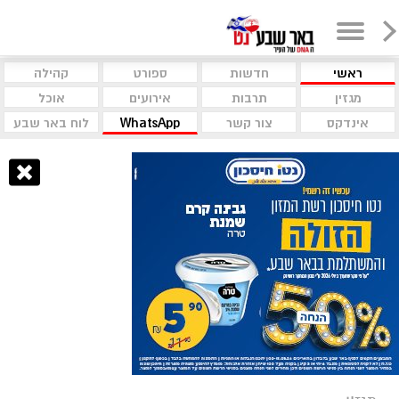
ראשי
חדשות
ספורט
קהילה
מגזין
תרבות
אירועים
אוכל
אינדקס
צור קשר
WhatsApp
לוח באר שבע