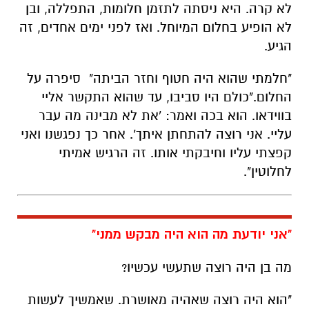
"חלמתי שהוא היה חטוף וחזר הביתה" סיפרה על
החלום."כולם היו סביבו, עד שהוא התקשר אליי
בווידאו. הוא בכה ואמר: 'את לא מבינה מה עבר
עליי. אני רוצה להתחתן איתך'. אחר כך נפגשנו ואני
קפצתי עליו וחיבקתי אותו. זה הרגיש אמיתי
לחלוטין".
"אני יודעת מה הוא היה מבקש ממני"
מה בן היה רוצה שתעשי עכשיו?
"הוא היה רוצה שאהיה מאושרת. שאמשיך לעשות
את מה שאני אוהבת. שאשאר קרובה למשפחה
שלו, במיוחד לאחותו, כי הוא תמיד ביקש שאדאג
לה. הוא היה רוצה שאמשיך להגשים גם את
החלומות שלו, ושאזכור תמיד שהוא אוהב אותי.
אני