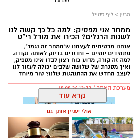
ואיך מסגרת של שלושה שלבים יכולה לעזור לנו
לעצב מחדש את ההתנהגות שלנו? טור מיוחד
מערכת האתר / 12:30 10.08.26
קרא עוד
אולי יעניין אותך גם
תגים:
הרב שנהב עסיס
חוויית הקיץ המושלמת: הכל
☎ לחצו כאן לרשימת עורכי דין
במקום אחד ברשת הקאנטרי-
בבאר שבע - אינדקס באר שבע
חודשיים + חודש מתנה (כולל
נט
החגים!)
מגזין