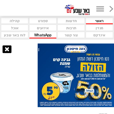
ראשי
חדשות
ספורט
קהילה
מגזין
תרבות
אירועים
אוכל
אינדקס
צור קשר
WhatsApp
לוח באר שבע