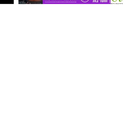
פרסום ברשת ישראל נט - אלדה נתנאל
050-7870908
elda@isnet.co.il
רז עם צוות הסייבר. צילום: פרטי
קבוצת התקשורת ומקומוני הרשת:
כשפוגשים את רז אלבז קשה להאמין שהוא עדיין
לא חגג 19. מאחורי החיוך הצנוע מסתתר אחד
הצעירים המסקרנים בתחום הסייבר בישראל. כבר
בגיל 17 הוביל צוותי מחקר ופיתוח, והיום הוא
מבצע בדיקות חדירות לעסקים - אותן בדיקות
שמטרתן לחשוף פרצות אבטחה לפני שפושעי
סייבר ינצלו אותן.
טליה אטיה
אבל מבחינתו, הכול התחיל הרבה קודם. "אני נכנס
לראש של התוקף כדי למצוא את החולשות