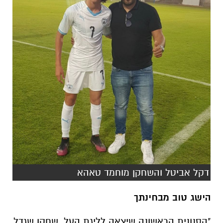
דקל אביטל והשחקן מוחמד טאהא
הישג טוב מבחינתך
"הסנונית הראשונה שיצאה לליגת העל ,שחקן שגדל