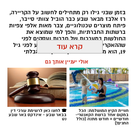
בזמן שבני גילו רק מתחילים לחשוב על הקריירה,
רז אלבז מבאר שבע כבר הוביל צוותי סייבר,
פיתח מוצרים טכנולוגיים, צבר מאות אלפי צפיות
ברשתות החברתיות, והפך למי שמוצא את
החולשות במערכות של חברות ועסקים לפני
שההאקרים מגיעים אליהן. עכשיו, רגע לפני גיל
קרא עוד
19, הוא מסביר למה דווקא הסקרנות הבלתי
נגמרת שלו היא הנשק הכי חזק שלו.
אולי יעניין אותך גם
שרון דינר / 10:49 23.07.26
חוויית הקיץ המושלמת: הכל
☎ לחצו כאן לרשימת עורכי דין
במקום אחד ברשת הקאנטרי-
בבאר שבע - אינדקס באר שבע
תגים:
סייבר
,
באר שבע נט
,
רז אלבז
חודשיים + חודש מתנה (כולל
נט
החגים!)