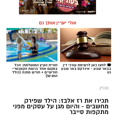
אולי יעניין אותך גם
☎ לחצו כאן לרשימת עורכי דין
חוויית הקיץ המושלמת: הכל
בבאר שבע - אינדקס באר שבע
במקום אחד ברשת הקאנטרי-
נט
חודשיים + חודש מתנה (כולל
החגים!)
מגזין
תכירו את רז אלבז: הילד שפירק
מחשבים - והיום מגן על עסקים מפני
מתקפות סייבר