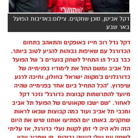
דקל אביטן, סוכן שחקנים. צילום:באדיבות הפועל
באר שבע
דקל גדל רוב חייו באופקים והתאהב בתחום
הכדורגל עם שאיפות גבוהות להגיע לטוב ביותר.
כבר בגיל 15 התחיל לשחק בנערים ג' של הפועל
תל אביב ומשם החל את לימודיו בפנימייה של
כדורגלנים ב'מקווה ישראל' בחולון, וחיכה לרגע
שיפרוץ. "הכל התחיל ביום אחד בפנימייה שהיה
מיועד להתרשמות קבוצות כדורגל" נזכר דקל
לאחור. "שם ישבו סקאוטים של הפועל תל אביב
ומכבי תל אביב ועוד כמה קבוצות שבאו לראות
שחקנים. באותו יום הפתיעו אותנו שיש את היום
הזה ולא היה לי זמן לקנות נעלי כדורגל, אז עליתי
לשחק עם נעלי הייטק גבוהות. מי שמכיר יודע