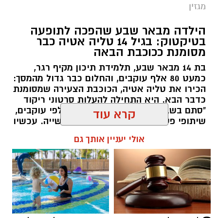
מגזין
הילדה מבאר שבע שהפכה לתופעה
בטיקטוק: בגיל 14 טליה אטיה כבר
מסומנת ככוכבת הבאה
בת 14 מבאר שבע, תלמידת תיכון מקיף רגר,
כמעט 80 אלף עוקבים, והחלום כבר גדול מהמסך:
הכירו את טליה אטיה, הכוכבת הצעירה שמסומנת
כדבר הבא. היא התחילה להעלות סרטוני ריקוד
"סתם בשביל הכיף", אבל אז הגיעו אלפי עוקבים,
שיתופי פעולה עם אמנים והכרה בתעשייה. עכשיו
טליה אטיה מבאר שבע חולמת לכבוש את הבמות
קרא עוד
הגדולות כזמרת ושחקנית: "הטיקטוק הוא רק
ההתחלה. אני רוצה שיכירו את טליה שמעבר
אולי יעניין אותך גם
לסרטונים" אמרה בחן.
שרון דינר / 15:28 16.07.26
רז אלבז. צילום: פרטי