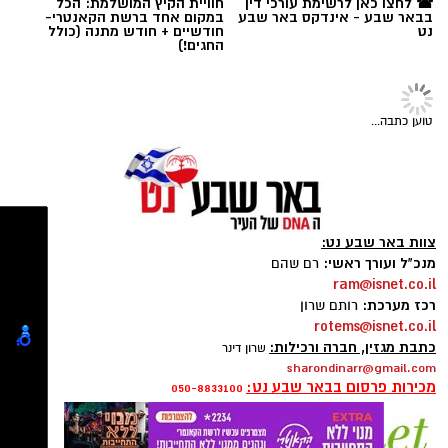
☎ לחצו כאן לרשימת עורכי דין
חוויית הקיץ המושלמת: הכל
בבאר שבע - אינדקס באר שבע
במקום אחד ברשת הקאנטרי-
נט
חודשיים + חודש מתנה (כולל
תגים:
סוכנות "רוברטו"
,
באר שבע נט
,
טיק טוק
,
החגים!)
טליה איטח
,
סטפאן
טוען כתבה...
צוות באר שבע נט:
מנכ"ל ועורך ראשי:
רם שהם
ram@isnet.co.il
רכז מערכת:
רותם שרון
rotems@isnet.co.il
כתבת מגזין, חברה ורכילות:
שרון דינר
sharondinarr@gmail.com
מכירות פרסום בבאר שבע נט:
050-8833100