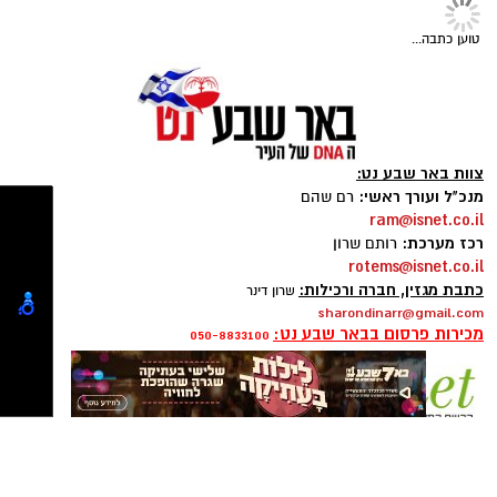
תגים:
סוכנות "רוברטו"
,
באר שבע נט
,
טיק טוק
,
טליה איטח
,
סטפאן
טוען כתבה...
צוות באר שבע נט:
מנכ"ל ועורך ראשי:
רם שהם
ram@isnet.co.il
רכז מערכת:
רותם שרון
rotems@isnet.co.il
כתבת מגזין, חברה ורכילות:
שרון דינר
sharondinarr@gmail.com
מכירות פרסום בבאר שבע נט:
050-8833100
פרסום ברשת ישראל נט - אלדה נתנאל