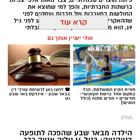
ברשתות החברתיות, והפך למי שמוצא את
החולשות במערכות של חברות ועסקים לפני
שההאקרים מגיעים אליהן. עכשיו, רגע לפני גיל
קרא עוד
19, הוא מסביר למה דווקא הסקרנות הבלתי
נגמרת שלו היא הנשק הכי חזק שלו.
אולי יעניין אותך גם
שרון דינר / 10:49 23.07.26
חוויית הקיץ המושלמת: הכל
☎ לחצו כאן לרשימת עורכי דין
במקום אחד ברשת הקאנטרי-
בבאר שבע - אינדקס באר שבע
תגים:
סייבר
,
באר שבע נט
,
רז אלבז
חודשיים + חודש מתנה (כולל
נט
החגים!)
מגזין
הילדה מבאר שבע שהפכה לתופעה
בטיקטוק: בגיל 14 טליה אטיה כבר