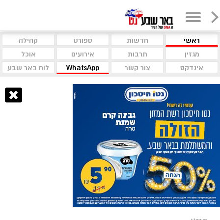
ראשי
חדשות
ספורט
קהילה
מגזין
תרבות
אירועים
אוכל
אינדקס
צור קשר
WhatsApp
לוח באר שבע