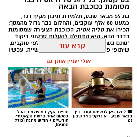
מסומנת ככוכבת הבאה
בת 14 מבאר שבע, תלמידת תיכון מקיף רגר,
כמעט 80 אלף עוקבים, והחלום כבר גדול מהמסך:
הכירו את טליה אטיה, הכוכבת הצעירה שמסומנת
כדבר הבא. היא התחילה להעלות סרטוני ריקוד
"סתם בשביל הכיף", אבל אז הגיעו אלפי עוקבים,
שיתופי פעולה עם אמנים והכרה בתעשייה. עכשיו
טליה אטיה מבאר שבע חולמת לכבוש את הבמות
קרא עוד
הגדולות כזמרת ושחקנית: "הטיקטוק הוא רק
ההתחלה. אני רוצה שיכירו את טליה שמעבר
אולי יעניין אותך גם
לסרטונים" אמרה בחן.
שרון דינר / 15:28 16.07.26
רז אלבז. צילום: פרטי
☎ לחצו כאן לרשימת עורכי דין
חוויית הקיץ המושלמת: הכל
בבאר שבע - אינדקס באר שבע
במקום אחד ברשת הקאנטרי-
נט
חודשיים + חודש מתנה (כולל
החגים!)