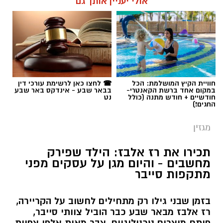
אולי יעניין אותך גם
חוויית הקיץ המושלמת: הכל
☎ לחצו כאן לרשימת עורכי דין
במקום אחד ברשת הקאנטרי-
בבאר שבע - אינדקס באר שבע
חודשיים + חודש מתנה (כולל
נט
החגים!)
מגזין
תכירו את רז אלבז: הילד שפירק
מחשבים - והיום מגן על עסקים מפני
מתקפות סייבר
בזמן שבני גילו רק מתחילים לחשוב על הקריירה,
רז אלבז מבאר שבע כבר הוביל צוותי סייבר,
פיתח מוצרים טכנולוגיים, צבר מאות אלפי צפיות