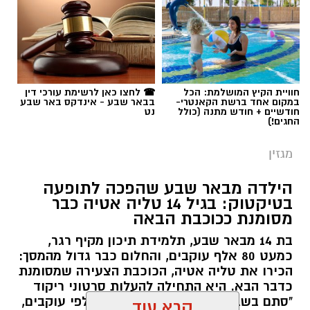
שרון דינר / 10:49 23.07.26
חוויית הקיץ המושלמת: הכל
☎ לחצו כאן לרשימת עורכי דין
במקום אחד ברשת הקאנטרי-
בבאר שבע - אינדקס באר שבע
תגים:
סייבר
,
באר שבע נט
,
רז אלבז
חודשיים + חודש מתנה (כולל
נט
החגים!)
מגזין
הילדה מבאר שבע שהפכה לתופעה
בטיקטוק: בגיל 14 טליה אטיה כבר
מסומנת ככוכבת הבאה
בת 14 מבאר שבע, תלמידת תיכון מקיף רגר,
כמעט 80 אלף עוקבים, והחלום כבר גדול מהמסך:
הכירו את טליה אטיה, הכוכבת הצעירה שמסומנת
כדבר הבא. היא התחילה להעלות סרטוני ריקוד
"סתם בשביל הכיף", אבל אז הגיעו אלפי עוקבים,