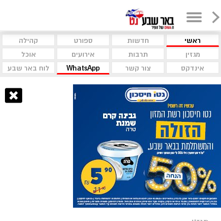
ראשי
חדשות
ספורט
קהילה
מגזין
תרבות
אירועים
אוכל
אינדקס
צור קשר
WhatsApp
לוח באר שבע