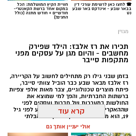
☎ לחצו כאן לרשימת עורכי דין
חוויית הקיץ המושלמת: הכל
בבאר שבע - אינדקס באר שבע
במקום אחד ברשת הקאנטרי-
נט
חודשיים + חודש מתנה (כולל
החגים!)
מגזין
תכירו את רז אלבז: הילד שפירק
מחשבים - והיום מגן על עסקים מפני
מתקפות סייבר
בזמן שבני גילו רק מתחילים לחשוב על הקריירה,
רז אלבז מבאר שבע כבר הוביל צוותי סייבר,
פיתח מוצרים טכנולוגיים, צבר מאות אלפי צפיות
ברשתות החברתיות, והפך למי שמוצא את
החולשות במערכות של חברות ועסקים לפני
שההאקרים מגיעים אליהן. עכשיו, רגע לפני גיל
קרא עוד
19, הוא מסביר למה דווקא הסקרנות הבלתי
נגמרת שלו היא הנשק הכי חזק שלו.
אולי יעניין אותך גם