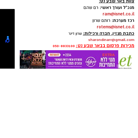
צוות באר שבע נט:
מנכ"ל ועורך ראשי:
רם שהם
ram@isnet.co.il
רכז מערכת:
רותם שרון
rotems@isnet.co.il
כתבת מגזין, חברה ורכילות:
שרון דינר
sharondinarr@gmail.com
מכירות פרסום בבאר שבע נט:
050-8833100
פרסום ברשת ישראל נט - אלדה נתנאל
050-7870908
elda@isnet.co.il
רז עם צוות הסייבר. צילום: פרטי
קבוצת התקשורת ומקומוני הרשת:
כשפוגשים את רז אלבז קשה להאמין שהוא עדיין
לא חגג 19. מאחורי החיוך הצנוע מסתתר אחד