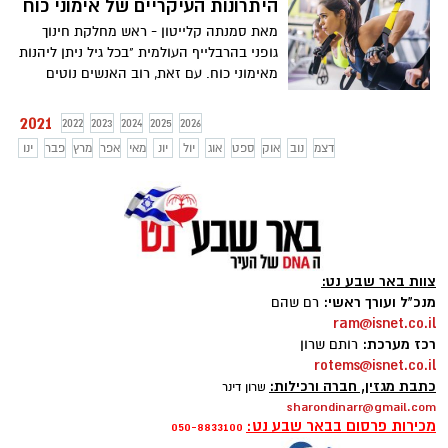
היתרונות העיקריים של אימוני כוח
את הכללים לועדת הפנים והגנת הסביבה,
במטרה לאשר את הכללים עוד במהלך הכנסת
מאת סמנתה קלייטון - ראש מחלקת חינוך
ה- 23.
גופני בהרבלייף העולמית "בכל גיל ניתן ליהנות
מאימוני כוח. עם זאת, רוב האנשים נוטים
להתמקד רק באימוני קרדיו, הידועים גם
כפעילות אירובית". אומרת סמנתה קלייטון -
2021
2022
2023
2024
2025
2026
ראש מחלקת חינוך גופני בהרבלייף העולמית.
דצמ
נוב
אוק
ספט
אוג
יול
יונ
מאי
אפר
מרץ
פבר
ינו
לפי סקר שנערך בשנת 2018 בארה"ב, כ-53.3
אחוזים מהמבוגרים האמריקאים עמדו
בהמלצות לפעילות גופנית אירובית; כלומר,
הם הלכו או רצו במשך כ-30 דקות לפחות בכל
יום. עם זאת, רק כ-23.2 אחוזים עמדו
בהמלצות לפעילות אירובית משולבת באימוני
צוות באר שבע נט:
כוח.
מנכ"ל ועורך ראשי:
רם שהם
ram@isnet.co.il
רכז מערכת:
רותם שרון
rotems@isnet.co.il
כתבת מגזין, חברה ורכילות:
שרון דינר
sharondinarr@gmail.com
מכירות פרסום בבאר שבע נט:
050-8833100