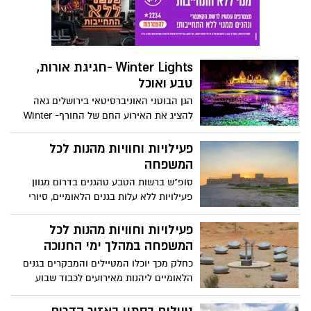
הלאומי תל גזר. הטקס התקיים במעמד שאול
גולדשטיין - מנכ"ל רשות הטבע והגנים, רותם
ידלין - ראשת מועצה אזורית גזר, ח"כ צביקה
האוזר - יוזם תכנית המורשת הלאומית,
Winter Lights -חגיגת אורות,
בכירים ושותפים נוספים שלקחו חלק בפיתוח
טבע ואוכל
האתר ובחפירות הארכיאולוגית בגן הלאומי.
הגן הבוטני האוניברסיטאי בירושלים גאה
להציג את האירוע החם של החורף- Winter
Lights. מחנוכה, החל מה-28/11 ובמהלך כל
חודש דצמבר, עד 31/12/2021 יהפוך הגן הבוטני
פעילויות וחוויות מהנות לכל
מידי יום לשוק אירופאי מלא אורות, ניחוחות,
המשפחה
טעמים וחוויות.
סופ"ש ברשות הטבע טהגנים בדרום מגוון
פעילויות ללא עלות בגנים הלאומיים, סיורי
שטח וסיורים מקוונים ועוד.
פעילויות וחוויות מהנות לכל
המשפחה במהלך ימי החנוכה
כחלק מכך יוכלו המטיילים והמבקרים בגנים
הלאומיים ליהנות מאירועים לכבוד שבוע
המורשת הלאומי בהובלת המשרד לירושלים
ומורשת, רשות הטבע והגנים, רשות העתיקות,