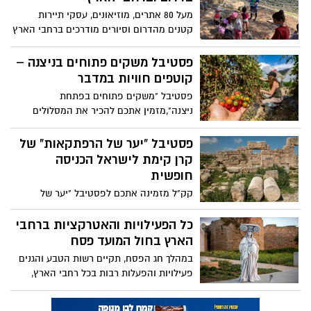
מעל 80 אתרים, מוזיאונים, עסקי תיירות
קטנים מהדרום וסיורים מודרכים ברחבי הארץ
ייפתחו בחינם לכל הציבור בישראל במהלך
חול המועד פסח, בחסות בנק הפועלים לרגל
פסטיבל משקים פתוחים בניצנה –
100 שנה להיווסדו
קוטפים חוויות במדבר
פסטיבל "משקים פתוחים בפתחת
ניצנה",מזמין אתכם להכיר את המסלולים
הנסתרים של כביש 10, סדנאות בטבע - באגם,
במכתש, בגב או ביקב. מרחב הר הנגב מזמין
פסטיבל "יער של הרפתקאות" של
את כל המשפחה לבחור מבין עשרות פעילויות
קרן קימת לישראל הכניסה
במרחב הבטוח של המדבר הפתוח. להכיר
חופשית
ולחוות מקרוב את החקלאות המדברית
קק"ל מזמינה אתכם לפסטיבל "יער של
במדבר הנסתר של פתחת ניצנה - לגלות מהו
הרפתקאות" ביערות קק"ל ברחבי הארץ,
צמח ה"סליקורינה", לקטוף אוכמניות, פרחים
האירוע יתקיים דרך אפליקציית "חוויער".
כל הפעילויות והאטרקציות ברחבי
וירקות אורגניים ולקנח בסדנאות ומלאכות
הארץ בחול המועד פסח
עתיקות ובנייה בבוץ.
במהלך חג הפסח, תקיים רשות הטבע והגנים
פעילויות והפעלות רבות בכל רחבי הארץ,
כולל מיזם "נושמים תרבות" בשיתוף מפעל
הפיס שבמסגרתו יופיעו מאות אמנים שונים