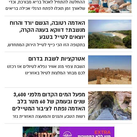
ההחלטה להתחיל לאכול בריא מבורכת, וכדי
שלאורך זמן תוכלו לפתח הרגלי אכילה בריאים
ולהפוך זאת לאורח חיים כדאי לאמץ כמה
עקרונות שיהפכו כל מנה למזינה יותר ויסייעו
האדמה רטובה, הגשם יורד והרוח
לכם להתמיד בהרגלים החדשים.
מנשבת? דווקא בעונה הקרה,
יוצאים לטייל בטבע
בתקופה הזו הכי כייף לטייל הירוק המתחדש,
פריחת חורף ומסלולים קסומים. מתלבשים
חמים ויוצאים לטייל באתרי רשות הטבע
אטרקציות לשבת בדרום
והגנים.
השבת צפוי מזג אוויר נפלא לטיולים אז רכזנו
לכם מבחר המלצות לטיול באזורינו
מפעל המים הקדום מלפני 3,600
שנים ובעומק של 60 מטר בלב
האדמה נפתח לציבור המטיילים
רשות הטבע והגנים והמועצה האזורית גזר
חנכו באחרונה בטקס חגיגי את פתיחתו
לציבור של מפעל המים הקדום, שנבנה לפני
3,600 שנים בעומק של 60 מטר, בלב הגן