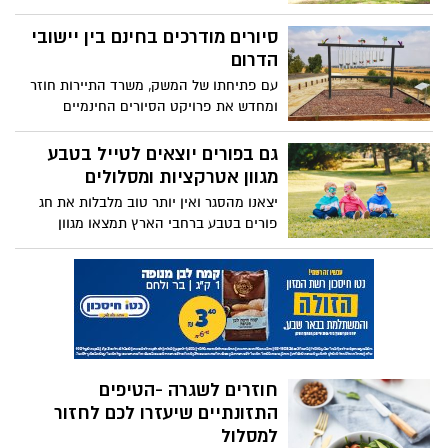
לעמידה בהנחיות משרד הבריאות ובהזמנה
מכך, כדאי להקפיד על מספר כללים שיבטיחו
מראש במערכת ההזמנות המקוונת.
סיורים מודרכים בחינם בין יישובי
עד כמה שניתן את הצלחת הטיול
הדרום
עם פתיחתו של המשק, משרד התיירות חוזר
ומחדש את פרויקט הסיורים החינמיים
בשמורות הטבע, בגנים הלאומיים, באתרי
מורשת, ובערים. הסיורים מתבצעים באמצעות
גם בפורים יוצאים לטייל בטבע
רשות הטבע והגנים וההרשמה לסיורים החלה
מגוון אטרקציות ומסלולים
בימים אלה. בשלב זה ניתן להזמין סיורים עד
יצאנו מהסגר ואין יותר טוב מלבלות את חג
ה-26.03.2021, והם צפויים להמשיך גם במהלך
פורים בטבע ברחבי הארץ תמצאו מגוון
חול המועד פסח. רשימת המסלולים בדרום
סיורים וסיפורים, פריחות וצבעים, סיורים
מודרכים והמון אווירה פורימית בגנים
הלאומיים ובשמורות הטבע, לכם נשאר רק
לבחור:
חוזרים לשגרה -הטיפים
התזונתיים שיעזרו לכם לחזור
למסלול