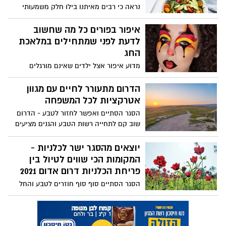
נראה כי רבים מאיתנו בילו חלק משמעותי
השנה במטבח כאשר כולנו היינו סגורים בבית,
חלק מהזמן גם באכילה לא מודעת. השגרה
איפור בפורים כל מה שחשוב
השתנתה באופן כל כך דרמטי בשנה שעברה,
לדעת לפני שמתחילים במלאכת
שזה אך טבעי שסטינו מכמה מההרגלים
החג
הבריאים שלנו. עם היציאה מהסגר והתחלת
מדוע איפור אצל ילדים שאינם מורגלים
החזרה לחיים נורמלים, איך נחזיר את הרגלי
באיפור עלולים לסבול מגירויי עור, פצעונים
האכילה שלנו למסלול? המפתח הוא בביצוע
ודלקות עיניים? איך להישמר? ומה באמת
הדרום מתעורר לחיים עם מגוון
שינויים באורח החיים שיתמכו בתזונה בריאה
חשוב לדעת לפני שמתאפרים ? ירין שחף,
אטרקציות לכל המשפחה
- עכשיו ובעתיד.
מורה ומנהל בית הספר למקצועות האיפור
הסגר הסתיים ואפשר לחזור לטבע - הדרום
הסטיילינג והתסרוקות עם הכללים לשימוש
שוב קם לתחייה רשות הטבע והגנים מציעים
בטוח באיפור:
שלל של פעילויות ואטרקציות לכל המשפחה
הרשימה המלאה :
יוצאים מהסגר ישר לכלניות -
המקומות הכי שווים לטיול בין
פריחת הכלניות דרום אדום 2021
הסגר הסתיים סוף סוף חוזרים לטבע והחל
מיום ראשון תוכלו ליהנות עם בני משפחתכם
בעונה הכי יפה בשנה באזור הדרום ובה
תפגשו את מרבדי הכלניות הפרוסות בין