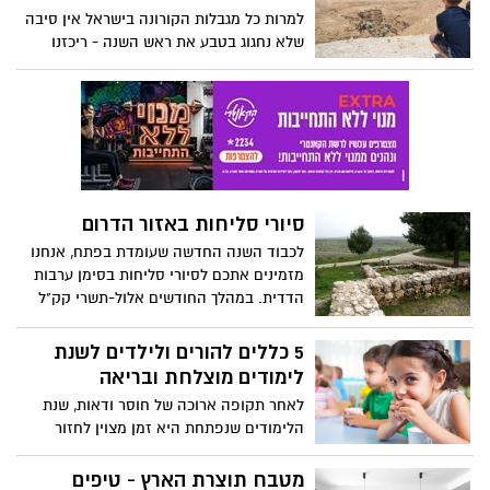
למרות כל מגבלות הקורונה בישראל אין סיבה
שלא נחגוג בטבע את ראש השנה - ריכזנו
עבורכם המלצות לטיולים עבור כל המשפחה,
אירועים ואטרקציות לילדים באוויר הפתוח
שאינם מחייבים תו ירוק.
סיורי סליחות באזור הדרום
לכבוד השנה החדשה שעומדת בפתח, אנחנו
מזמינים אתכם לסיורי סליחות בסימן ערבות
הדדית. במהלך החודשים אלול-תשרי קק"ל
מקיימים מגוון סיורי סליחות בדרום המיועדים
לקבוצות. בין המקומות שתוכלו לסייר בהם
5 כללים להורים ולילדים לשנת
סיור ביער המלאכים, יער יתיר ועוד. הסיורים
לימודים מוצלחת ובריאה
יתקיימו בשעות הערב, החל בשעה 17:30,
לאחר תקופה ארוכה של חוסר ודאות, שנת
במהלך הסיורים ייערכו מעגלי שיח בנושאים
הלימודים שנפתחת היא זמן מצוין לחזור
של ערבות הדדית, עשייה למען האחר,
לתלם ולאמץ מספר הרגלים בשגרת הלימודים
מעורבות קהילתית וערכים חברתיים.
היומיומית • ומה נמרח בכריך היומי לבית
מטבח תוצרת הארץ - טיפים