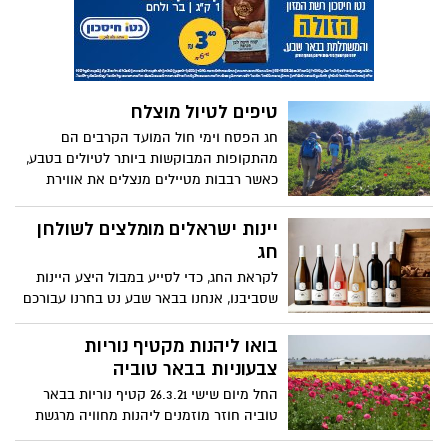
בגנים הלאומיים ושמורות הטבע, והדרכות
מיוחדות של מדריכי משרד התיירות במגוון
אתרים שונים
טיפים לטיול מוצלח
חג הפסח וימי חול המועד הקרבים הם
מהתקופות המבוקשות ביותר לטיולים בטבע,
כאשר רבבות מטיילים מנצלים את אווירת
החג, החופש מהעבודה ומזג האוויר הנעים,
כדי לטייל בשמורות הטבע והגנים הלאומים,
יינות ישראלים מומלצים לשולחן
ליהנות מהפריחה היפה וגם משלל הפעלות
חג
וחוויות המוצעות לקהל הרחב. יחד עם זאת
לקראת החג, כדי לסייע במבול היצע היינות
כדי שהטיול ייזכר כחוויה חיובית וכדי שנחזור
שסביבנו, אנחנו בבאר שבע נט בחרנו עבורכם
הביתה בשלום חשוב להקפיד על מספר
את היינות הישראלים שיותר אהבנו לאחרונה,
כללים.
כאלו שתשמחו אם ילוו את ארוחת החג.
בואו ליהנות מקטיף נוריות
צבעוניות בבאר טוביה
החל מיום שישי 26.3.21 קטיף נוריות בבאר
טוביה חוזר מוזמנים ליהנות מחוויה מרגשת
והצבעונית ביותר בין יישובי הדרום, במקום