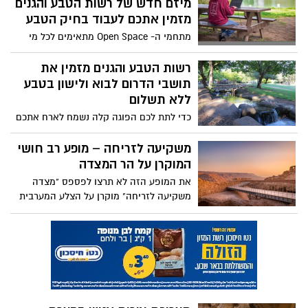
הלאומיים היפים בדרום
מיזם חדש של רשות הטבע והגנים
מזמין אתכם לעבוד בחיק הטבע
מתחמי ה- Open Space מתאימים לכל מי
שמחפש מקום נעים, שקט ומיוחד לעבוד
וללמוד בו באוויר ובנוף הפתוח, ולקיים מפגשי
רשות הטבע והגנים מזמין את
עבודה עסקיים ומפגשי צוותים מרוכזים.
תושבי הדרום לבוא ולישון בטבע
המתחמים הייעודים של Open Space
ללא תשלום
מאובזרים בפינות ישיבה עם שולחנות,
כדי לתת לכם הפוגה קלה נשמח לארח אתכם
אינטרנט Wifi ונקודות חשמל להטענת
בחניוני הלילה של רשות הטבע והגנים ללא
מחשבים וסמארטפונים במידת הצורך
תשלום, החל מהיום בערב ועד מוצאי שבת.
משקיעה לזריחה – מופע רב חושי
המוקרן על הר המצדה
את המופע הזה לא תרצו לפספס "מצדה
משקיעה לזריחה" מוקרן על הצלע המערבית
של ההר (מאזור הסוללה עד הארמון הצפוני)
ומשלב בו אמצעי המחשה חדישים: טכנולוגיה
מתקדמת של VideoMapping מהגדולות
שנעשו בארץ בשילוב אפקטים ייחודיים של
תאורה ועשן. הפסקול המרגש נכתב במיוחד
למופע על ידי המוזיקאי שלמה גרוניך ובביצועו
משתתפים זמרים רבים, בהם הראל סקעת,