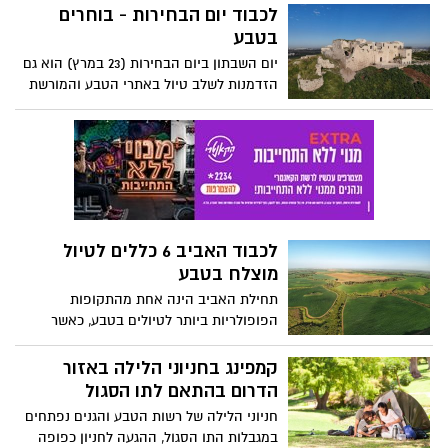
תמצאו מרבדים של נוריות בשלל צבעים
לכבוד יום הבחירות - בוחרים
למראה מושלם, לחווית קטיף ולצילומים של
בטבע
כל המשפחה.
יום השבתון ביום הבחירות (23 במרץ) הוא גם
הזדמנות לשלב טיול באתרי הטבע והמורשת
עם משפחה וחברים. במסגרת זאת רשות
הטבע והגנים תפתח לראשונה למען המבקרים
החל מיום הבחירות 4 אתרים חדשים: גן
לאומי תל דור, עין חניה בנחל רפאים שבגן
הלאומי הרי יהודה, חאן שער הגיא וגן לאומי
מגדל צדק (ראש העין). אתרים אלו נפתחים
לציבור הרחב לאחר ביצוע עבודות פיתוח
לכבוד האביב 6 כללים לטיול
נרחבות שהתפרשו על פני מספר שנים
מוצלח בטבע
במסגרתן פותחו תשתיות לרווחת המטיילים,
שבילי טיול ומוקדי ביקור מרתקים וייחודיים
תחילת האביב הינה אחת מהתקופות
בכל אתר.
הפופולריות ביותר לטיולים בטבע, כאשר
רבבות מטיילים מנצלים את מזג האוויר
הנעים, כדי לטייל בשמורות הטבע והגנים
קמפינג בחניוני הלילה באזור
הלאומים וגם ליהנות משלל פעילויות והדרכות
הדרום בהתאם לתו הסגול
המוצעות לקהל הרחב. יחד עם זאת כדי
חניוני הלילה של רשות הטבע והגנים נפתחים
שהטיול יהיה מוצלח, ייזכר כחוויה חיובית עם
במגבלות התו הסגול, ההגעה לחניון כפופה
טעם לעוד וחלילה לא ייגמר בפציעה או חמור