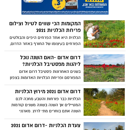
היישובים. הכנו לכם רשימת המלצות למקומות
שכבר הכלניות בהן פורחות - תהנו
המקומות הכי שווים לטיול וצילום
פריחת הכלניות 2021
הכלנית היא אחד הפרחים היפים והבולטים
הפורחים בעיצומו של החורף באזור הדרום,
מרבדי הכלניות, בעיקר האדומות, הם
ממאפייני הטבע והנוף המרשימים ביותר
דרום אדום -האם השנה נוכל
בעונת הפריחה של החורף בין יישובי הדרום.
ליהנות מפסטיבל הכלניות?
אין כמו לצאת לטבע ולצלם את המרבדים
בשנים האחרונות פסטיבל דרום אדום
האדומים. אם אתם גרים באחד מהאזורים
המפורסם ופריחת הכלניות האדומות בצפון
המצוינים ברשימה גם בתקופת הסגר תוכלו
הנגב משאירות סימן שאלה גדול בקרבי שוחרי
ליהנות מהמחזה המרהיב בתנאי זה בטווח
הטבע האם יתקיים הפסטיבל ? בשנים
דרום אדום 2021 מירוץ הכלניות
ה1000 מטר. אחרת תמתינו בסבלנות
קודמות מה שמנע או ביטל חלק מהאירועים
שהממשלה תאשר את סיום הסגר והחזרה
הכלניות כבר פורחות והטבע מחכה לכם
היה טרור הבלונים והסלמה מצד לוחמי הטרור
לטבע. אל דאגה הכלניות איתנו עד מרץ.
המטיילים אך השנה בשונה משנים קודמות
שמעבר לגדר -רצועת עזה. אלה שהשנה מה
השנה אתם בוחרים מתי לרוץ. מארגני
שעלול למנוע מ את פתיחת הפסטיבל וההנאה
הפסטיבל שינו את הפורמט של מירוץ
ממרבדי הכלניות הוא לא אחר מנגיף הקורונה
הכלניות ואפשרו לכם לקבוע לרוץ עם מי שבא
צעדת הכלניות -דרום אדום 2021
. בממשלה הבטיחו שהסגר יהיה רק לשבועיים
לכם, ומתי שבא לכם מירוץ הכלניות ימשך על