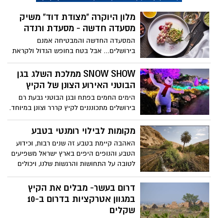
למצוא לכם את הלילה המתאים, לשכב על
מלון היוקרה "מצודת דוד" משיק
הגב, לספור כוכבים נופלים ולהביט על מופע
מסעדה חדשה - מסעדת ורנדה
מרהיב בשמים.
המסעדה החדשה והמבטיחה אמנם
בירושלים... אבל בטח בחופש הגדול ולקראת
החגים חשבנו שכדאי לרגש את חובבי
הקולינאריה הגבוהה בידיעה משמחת....
SNOW SHOW ממלכת השלג בגן
מסעדת ורנדה החדשה שמשיק מלון היוקרה
הבוטני האירוע הצונן של הקיץ
"מצודת דוד" - מטבח ירושלמי מקומי פרי
הימים החמים בפתח ובגן הבוטני גבעת רם
יצירתו של השף אבירם חיוקה
בירושלים מתכונננים לקיץ קררר וצונן במיוחד.
במהלך יולי אוגוסט מזמין הגן את הקהל
הרחב, משפחות, ילדים ומבוגרים, להגיע
מקומות לבילוי רומנטי בטבע
לממלכת שלג אמיתית, להצטנן ולפגוש את
האהבה קיימת בטבע זה שנים רבות, וכידוע
גיבורי סרטי הקרח המוכרים והאהובים בשלל
הטבע והנופים היפים בארץ ישראל משפיעים
הרפתקאות קרירות ואפילו קפואות משולבות
לטובה על התחושות והרגשות שלנו, ויכולים
בקרח ובשלג אמיתי.
לייצר אווירת ט"ו באב מושלמת. רשות הטבע
והגנים ממליצה על גנים לאומיים ושמורות
דרום בעשר- מבלים את הקיץ
טבע המתאימים לבילוי רומנטי מיוחד.
במגוון אטרקציות בדרום ב-10
שקלים