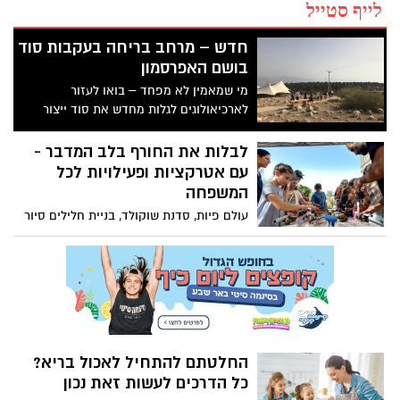
לייף סטייל
חדש – מרחב בריחה בעקבות סוד
בושם האפרסמון
מי שמאמין לא מפחד – בואו לעזור
לארכיאולוגים לגלות מחדש את סוד ייצור
הבושם המופלא בגן לאומי עתיקות עין גדי.
יחד תפתרו חידות ותגברו על מכשולים וכמובן
לבלות את החורף בלב המדבר -
גם על הקללה הנוראית בדרך לייצור בקבוקון
עם אטרקציות ופעילויות לכל
בושם אישי משלכם.
המשפחה
עולם פיות, סדנת שוקולד, בניית חלילים סיור
בחוות נוי ביקור אנטילופות ועוד הם רק חלק
ממה שתמצאו בשלל האטרקציות בערבה
תיכונה בלב המדבר .ריכזנו לכם את המדריך
המלא - תהנו
החלטתם להתחיל לאכול בריא?
כל הדרכים לעשות זאת נכון