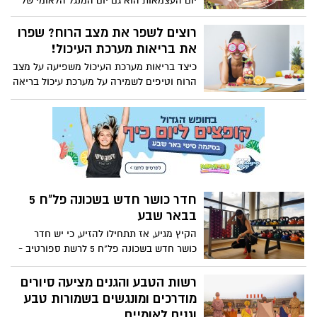
יום העצמאות הוא גם יום המנגל הלאומי של
ישראל. משעות הבוקר המוקדמות המשפחות
מתמקמות בפינות מוצלות ומקומות ייעודיים
רוצים לשפר את מצב הרוח? שפרו
ברחבי הפארקים בישראל ומתחילות במלאכת
את בריאות מערכת העיכול!
הנפנוף. קבלו את המקומות המומלצים לבילוי
כיצד בריאות מערכת העיכול משפיעה על מצב
עם מנגל ביום העצמאות באזור הדרום .
הרוח וטיפים לשמירה על מערכת עיכול בריאה
חדר כושר חדש בשכונה פל"ח 5
בבאר שבע
הקיץ מגיע, אז תתחילו להזיע, כי יש חדר
כושר חדש בשכונה פל"ח 5 לרשת ספורטיב -
רשת מועדוני כושר ציבורית ייחודית בהנהלת
כיוונים- החברה לתרבות הפנאי, ב"ש.
רשות הטבע והגנים מציעה סיורים
מודרכים ומונגשים בשמורות טבע
וגנים לאומיים