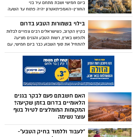
ביום חמישי ושבת מתחם עיר בני
החורין–האמפיתאטרון יהיה פתוח עד השעה
19:30. כשמתחם המערות בבית גוברין נסגר
לביקור המשיכו את טיולכם במתחם עיר בני
בילוי בשמורות הטבע בדרום
החורין.
בקיץ הקרוב, כשישראלים רבים צפויים לבלות
ולנפוש בארץ, רשות הטבע והגנים מציעה
להתחיל את סוף השבוע כבר ביום חמישי, עם
מגוון רחב של פעילויות בשמורות ובגנים
וחוויית ביקור נעימה ומיוחדת גם בשעות
הזריחה והשקיעה המרהיבות של הדרום
המופלא
האם חשבתם פעם לבקר בגנים
הלאומיים בדרום בזמן שקיעה?
המקומות המומלצים לטיול בנוף
עוצר נשימה
רשות הטבע והגנים מזמינה אתכם לבלות
"לעבוד וללמוד בחיק הטבע"-
בזמן הכי יפה ביום שעת השקיעה בגנים