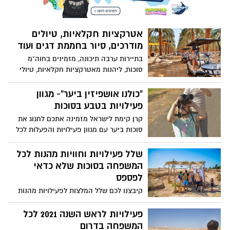
בתשלום על פי הרשימה המפורטת באתר
האינטרנט של רשות הטבע והגנים. מטרתן
לתת למטיילים המלצות ומידע על מסלולי
אטרקציות חקלאיות, טיולים
הטיול, ערכי טבע, נוף ומורשת באזור בדגש על
מודרכים, סיור בחממת דגים ועוד
כללי הטיול הבטוח. בנוסף, בכניסה למסלולי
הטיול השונים יוצבו כרזות הדרכה לשינון כללי
בתיירות ערבה תיכונה, מזמינים בחוה"מ
הזהירות החיוניים לטיול בטוח בהם יש לנקוט.
סוכות, ליהנות מאטרקציות חקלאיות, טיולי
טבע ומעונת גדיד התמרים שהחלה בערבה
התיכונה - משפחות ומבקרים מוזמנים
"כולנו אושפיזין ביער"- מגוון
להשתתף בחוויה.
פעילויות בטבע בסוכות
קרן קימת לישראל מזמינה אתכם לחגוג את
סוכות ביער עם מגוון פעילויות והפעלות לכל
המשפחה בחול המועד סוכות
שלל פעילויות וחוויות מהנות לכל
המשפחה בסוכות שלא כדאי
לפספס
קיבצנו לכם שלל המלצות לפעילויות מהנות
וחווייתיות לצעירים, למבוגרים ולכל המשפחה
ברחבי הארץ. חג שמח
פעילויות לראש השנה 2021 לכל
המשפחה בדרום