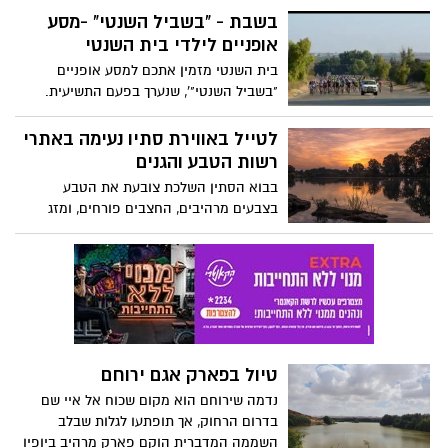
יתקיימו בימים רביעי עד שישי, 27-29
המכתש הגדול. הטיול יכול להיות עצירה
בשבת - "בשביל השנטי" -מסע
באוקטובר, ביערות קק"ל ברחבי הארץ והן
קצרה או שאפשר לשלב אותו בקלות עם
אופניים לילדי בית השנטי
יכללו סדנאות בנושא סביבה, יער ופסולת על
מסלול נוסף באזור לאורך המצוקים היפים
בית השנטי מזמין אתכם למסע אופניים
ידי מדריכי קק"ל, משחקי תיאטרון וליצנות,
שמעל המכתש
"בשביל השנטי"', שנערך בפעם התשיעית.
מפגשים עם דמויות צבעוניות לגילוי והערכה
המסע ייערך ביום שבת, 16 באוקטובר 2021,
של הטבע העירוני, הפעלה של "גנרטור אנושי"
בהשתתפות של כ-1,500 רוכבים. בקטע
על ידי דיווש, אפליקציית ניווט הכוללת שאלות
לטייל באווירת סתיו נעימה באתרי
האחרון והמרגש ילדי בית השנטי יצטרפו
בנושא אשפה ועוד.
רשות הטבע והגנים
ויובילו את המסע לבית השנטי במדבר. בסיום
בבוא הסתין השלכת צובעת את הטבע
המסע תחכה לכם ארוחת שף בגן שניאור,
בצבעים מרהיבים, החצבים פורחים, ומזג
בניצוחם של שף ערן זינו ושף צחי בוקששתר.
האוויר מלטף בבריזה נעימה והופך הכל
לחוויה עבור כל המשפחה אז איפה כדאי
לטייל?
טיול בפארק אגם ירוחם
נדמה שירוחם הוא מקום שכוח אל איי שם
בדרום הרחוק, אך תופתעו לגלות שבלב
השממה המדברית הוקם פארק מרהיב ביופיו