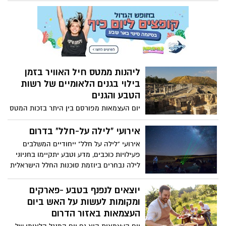
יותר. יתקיימו במוזיאונים השונים מגוון
העצמאות!
פעילויות ייחודיות בהשראת הנושא השנתי
הנבחר. כמו כן, יתקיימו סיורים מיוחדים
והדרכות, מפגשי שיח, חשיפה לתערוכות
חדשות ולמיצגים מיוחדים, פעילויות לילדים,
סדנאות יצירה ועוד.
ליהנות ממטס חיל האוויר בזמן
בילוי בגנים הלאומיים של רשות
הטבע והגנים
יום העצמאות מפורסם בין היתר בזכות המטס
המפורסם של חיל האוויר, כמה נחמד לצאת
לטיול בגנים הלאומיים ובו בזמן ליהנות
אירועי "לילה על-חלל" בדרום
מצפייה במטס כדי ליהנות מהחוויה המלאה
אירועי "לילה על חלל" ייחודיים המשלבים
של המטס, ריכזנו לכם את הגנים שהכי שווה
פעילויות כוכבים, מדע וטבע יתקיימו בחניוני
לבקר בהם ביום העצמאות הקרוב.
לילה נבחרים ביוזמת סוכנות החלל הישראלית
במשרד המדע והטכנולוגיה, עמותת Space IL
ורשות הטבע והגנים
יוצאים לנפנף בטבע -פארקים
ומקומות לעשות על האש ביום
העצמאות באזור הדרום