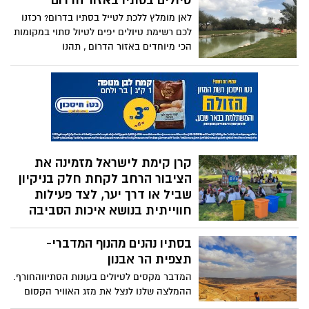
טיולים בסתיו באזור הדרום
המועצה לשימור אתרים, הספרייה הלאומית
לאן מומלץ ללכת לטייל בסתיו בדרום? רכזנו
ויד בן צבי והפעם – חוזר השנה בחג החנוכה
לכם רשימת טיולים יפים לטיול סתוי במקומות
באר שבע בדרום, בפעילויות בגנים הלאומיים,
הכי מיוחדים באזור הדרום , תהנו
סיורי שטח וסיורים מקוונים, חדרי בריחה
ועוד.
קרן קימת לישראל מזמינה את
הציבור הרחב לקחת חלק בניקיון
שביל או דרך יער, לצד פעילות
חווייתית בנושא איכות הסביבה
קרן קימת לישראל מזמינה את הציבור לסוף
בסתיו נהנים מהנוף המדברי-
שבוע של פעילויות המתמקדות בשמירה על
הסביבה וניקיון היערות ברחבי הארץ. הציבור
תצפית הר אבנון
מוזמן לקחת חלק בשמירה על הסביבה, ניקיון
המדבר מקסים לטיולים בעונות הסתיווהחורף.
שביל או דרך יער, לצד פעילות חווייתית
ההמלצה שלנו לנצל את מזג האוויר הקסום
ומעשירה בנושא איכות הסביבה. הפעילויות
לנסוע דרומה אל הר אבנון אשר משקיף על