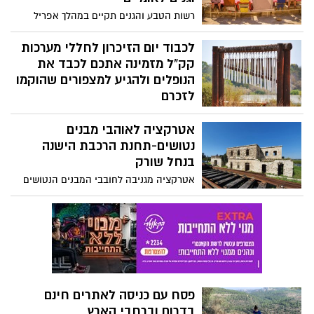
רשות הטבע והגנים תקיים במהלך אפריל
סדרת סיורים מודרכים המותאמים לכל
המשפחה ובדגש למשתתפים עם מוגבלות.
לכבוד יום הזיכרון לחללי מערכות
מדובר בסיורים המותאמים למתקשים
קק"ל מזמינה אתכם לכבד את
ולמוגבלים בהליכה, ללקויי שמיעה ולמוגבלים
הנופלים ולהגיע למצפורים שהוקמו
קוגניטיבית. בשלב זה יתקיימו הסיורים באזור
לזכרם
המרכז.
לכבוד יום הזיכרון לחללי מערכות ישראל קרן
אטרקציה לאוהבי מבנים
קימת לישראל מזמינה אתכם לכבד את
הנופלים ולהגיע למצפורים שהוקמו לזכרם
נטושים-תחנת הרכבת הישנה
בנחל שורק
אטרקציה מגניבה לחובבי המבנים הנטושים
הרכבות ובעיקר הצילומים, כשתגיעו לתחנת
הרכבת הישנה בנחל שורק תמצאו בניין
התחנה שהוקם ב-1915 על ידי השלטונות
העות'מאנים ומספר קרונות שהונחו על
הפסים החדשים .
פסח עם כניסה לאתרים חינם
בדרום וברחבי הארץ