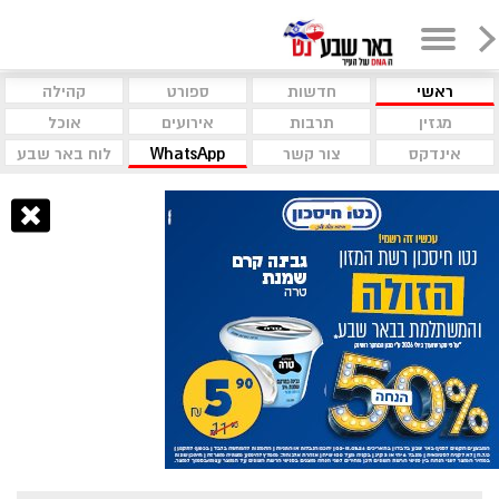
ראשי
חדשות
ספורט
קהילה
מגזין
תרבות
אירועים
אוכל
אינדקס
צור קשר
WhatsApp
לוח באר שבע