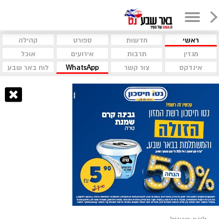
ראשי
חדשות
ספורט
קהילה
מגזין
תרבות
אירועים
אוכל
אינדקס
צור קשר
WhatsApp
לוח באר שבע