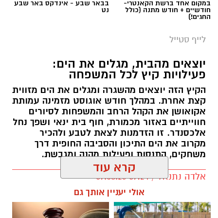
במקום אחד ברשת הקאנטרי-
בבאר שבע - אינדקס באר שבע
חודשיים + חודש מתנה (כולל
נט
החגים!)
לייף סטייל
יוצאים מהבית, מגלים את הים:
פעילויות קיץ לכל המשפחה
הקיץ הזה יוצאים מהשגרה ומגלים את הים מזווית
קצת אחרת. במהלך חודש אוגוסט מזמינה עמותת
אקואושן את הקהל הרחב והמשפחות לסיורים
חווייתיים באזור מכמורת, חוף בית ינאי ושפך נחל
אלכסנדר. זו הזדמנות לצאת לטבע ולהכיר
מקרוב את הים התיכון והסביבה החופית דרך
משחקים, התנסות ופעילות מהנה ומגבשת.
קרא עוד
אלדה נתנאל / 09:24 07.08.26
אולי יעניין אותך גם