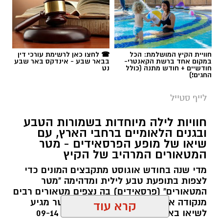
תגים:
טיול
חוויית הקיץ המושלמת: הכל
☎ לחצו כאן לרשימת עורכי דין
במקום אחד ברשת הקאנטרי-
בבאר שבע - אינדקס באר שבע
חודשיים + חודש מתנה (כולל
נט
החגים!)
לייף סטייל
חוויות לילה מיוחדות בשמורות הטבע
ובגנים הלאומיים ברחבי הארץ, עם
שיאו של מופע הפרסאידים - מטר
המטאורים המרהיב של הקיץ
מדי שנה בחודש אוגוסט מתקבצים המונים כדי
לצפות בתופעת טבע לילית ומדהימה "מטר
המטאורים" (פרסאידים) בה נצפים מטאורים רבים
מנקודה אחת בשמי הלילה. השנה המטר מגיע
סיורי משפחות- צילום מיקה וולוב, אקואושן
קרא עוד
לשיאו באמצע אוגוסט בין התאריכים 09-14