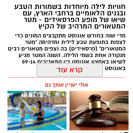
חוויות לילה מיוחדות בשמורות הטבע
ובגנים הלאומיים ברחבי הארץ, עם
שיאו של מופע הפרסאידים - מטר
המטאורים המרהיב של הקיץ
מדי שנה בחודש אוגוסט מתקבצים המונים כדי
לצפות בתופעת טבע לילית ומדהימה "מטר
המטאורים" (פרסאידים) בה נצפים מטאורים רבים
מנקודה אחת בשמי הלילה. השנה המטר מגיע
סיורי משפחות- צילום מיקה וולוב, אקואושן
לשיאו באמצע אוגוסט בין התאריכים 09-14
באוגוסט 2026.
קרא עוד
במהלך הפעילות יכירו המשתתפים את הטבע
הייחודי של אזור שפך נחל אלכסנדר, את בעלי
אלדה נתנאל / 12:27 28.07.26
אולי יעניין אותך גם
החיים והצמחים המאפיינים אותו ואת המערכת
האקולוגית המקומית. בהמשך יגיעו למרכז החינוך
הימי "מגלים" של אקואושן, שם יוכלו להתבונן בדגם
חי של חוף סלעי בישראל ולהכיר מקרוב את בעלי
החיים הימיים החיים בו. במהלך הסיור ייחשפו גם
לאתגרים המשפיעים על הסביבה הימית, ובהם
תגים:
מטר המטאורים