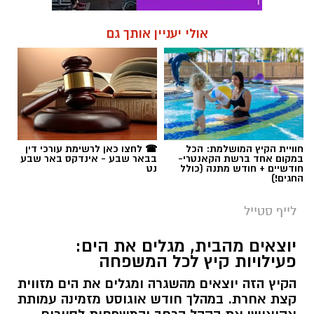
אולי יעניין אותך גם
חוויית הקיץ המושלמת: הכל
☎ לחצו כאן לרשימת עורכי דין
במקום אחד ברשת הקאנטרי-
בבאר שבע - אינדקס באר שבע
חודשיים + חודש מתנה (כולל
נט
החגים!)
לייף סטייל
יוצאים מהבית, מגלים את הים:
פעילויות קיץ לכל המשפחה
הקיץ הזה יוצאים מהשגרה ומגלים את הים מזווית
קצת אחרת. במהלך חודש אוגוסט מזמינה עמותת