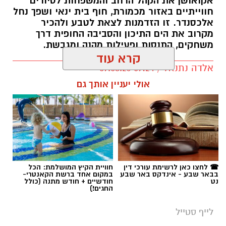
אקואושן את הקהל הרחב והמשפחות לסיורים
חווייתיים באזור מכמורת, חוף בית ינאי ושפך נחל
אלכסנדר. זו הזדמנות לצאת לטבע ולהכיר
מקרוב את הים התיכון והסביבה החופית דרך
משחקים, התנסות ופעילות מהנה ומגבשת.
קרא עוד
אלדה נתנאל / 09:24 07.08.26
אולי יעניין אותך גם
תגים:
טיול
☎ לחצו כאן לרשימת עורכי דין
חוויית הקיץ המושלמת: הכל
בבאר שבע - אינדקס באר שבע
במקום אחד ברשת הקאנטרי-
נט
חודשיים + חודש מתנה (כולל
החגים!)
לייף סטייל