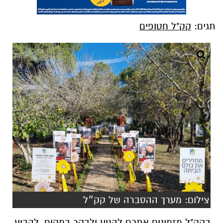
תגים:
קק"ל חטופים
צילום: מערך ההסברה של קק״ל
בקק"ל מזמינים אתכם להגיע ולבקר במקום, להביע