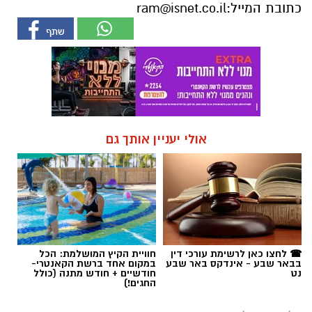
כתובת המייל:
ram@isnet.co.il
אולי יעניין אותך גם
☎ לחצו כאן לרשימת עורכי דין
חוויית הקיץ המושלמת: הכל
בבאר שבע - אינדקס באר שבע
במקום אחד ברשת הקאנטרי-
נט
חודשיים + חודש מתנה (כולל
החגים!)