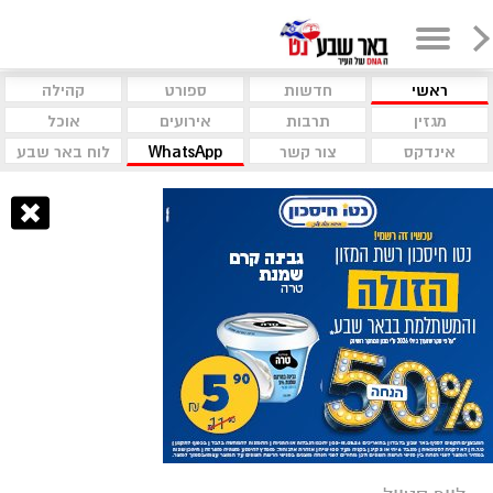
ראשי
חדשות
ספורט
קהילה
מגזין
תרבות
אירועים
אוכל
אינדקס
צור קשר
WhatsApp
לוח באר שבע