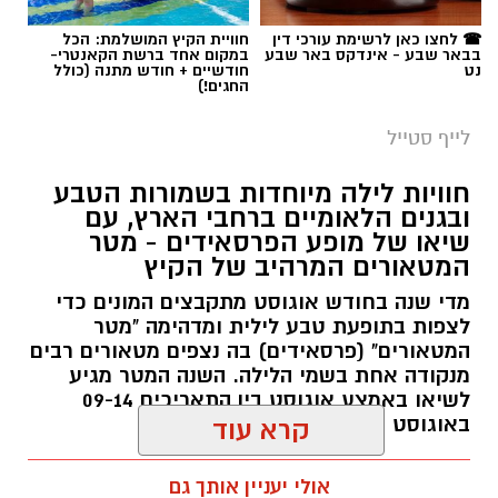
☎ לחצו כאן לרשימת עורכי דין
חוויית הקיץ המושלמת: הכל
בבאר שבע - אינדקס באר שבע
במקום אחד ברשת הקאנטרי-
נט
חודשיים + חודש מתנה (כולל
החגים!)
לייף סטייל
חוויות לילה מיוחדות בשמורות הטבע
ובגנים הלאומיים ברחבי הארץ, עם
שיאו של מופע הפרסאידים - מטר
המטאורים המרהיב של הקיץ
מדי שנה בחודש אוגוסט מתקבצים המונים כדי
לצפות בתופעת טבע לילית ומדהימה "מטר
המטאורים" (פרסאידים) בה נצפים מטאורים רבים
מנקודה אחת בשמי הלילה. השנה המטר מגיע
סיורי משפחות- צילום מיקה וולוב, אקואושן
לשיאו באמצע אוגוסט בין התאריכים 09-14
באוגוסט 2026.
קרא עוד
במהלך הפעילות יכירו המשתתפים את הטבע
הייחודי של אזור שפך נחל אלכסנדר, את בעלי
אלדה נתנאל / 12:27 28.07.26
אולי יעניין אותך גם
החיים והצמחים המאפיינים אותו ואת המערכת