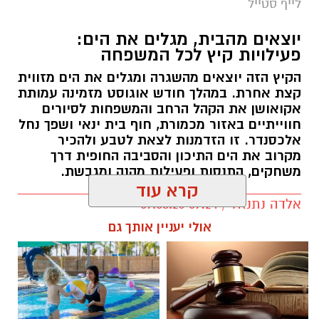
לייף סטייל
יוצאים מהבית, מגלים את הים:
פעילויות קיץ לכל המשפחה
הקיץ הזה יוצאים מהשגרה ומגלים את הים מזווית
קצת אחרת. במהלך חודש אוגוסט מזמינה עמותת
אקואושן את הקהל הרחב והמשפחות לסיורים
חווייתיים באזור מכמורת, חוף בית ינאי ושפך נחל
אלכסנדר. זו הזדמנות לצאת לטבע ולהכיר
מקרוב את הים התיכון והסביבה החופית דרך
משחקים, התנסות ופעילות מהנה ומגבשת.
קרא עוד
אלדה נתנאל / 09:24 07.08.26
אולי יעניין אותך גם
תגים:
טיול