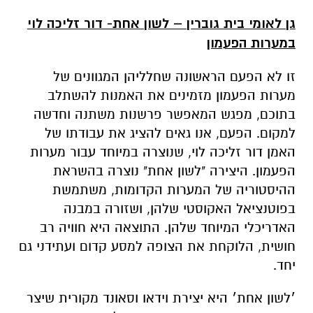
זו לא הפעם הראשונה שחלליהן המגוונים של
מערות הפעמון מזמינים את האמנות להשתלב
בתוכם, מפגש המאפשר פרשנות משתנה וחדשה
למקום. הפעם, אנו גאים להציג את עבודתו של
האמן דור זליכה לוי, שנוצרה במיוחד עבור מערות
הפעמון. היצירה "לשון אחת" נוצרה בהשראת
ההיסטוריה של המערות הקדומות, משתמשת
בפוטנציאל האקוסטי שלהן, ושזורה במבנה
האדריכלי המיוחד שלהן. התוצאה היא חוויה רב
חושית, הלוקחת את הצופה למסע קדום ועתידני גם
יחד.
׳לשון אחת׳ היא יצירת וידאו וסאונד מקורית שיצר
האמן עבור מערות הפעמון בגן הלאומי בית גוברין.
במרכזה יצירה מוזיקלית, שיר שכתב בשפה
עתיקה, הולחן למקהלה ומבוצע בארבעה קולות.