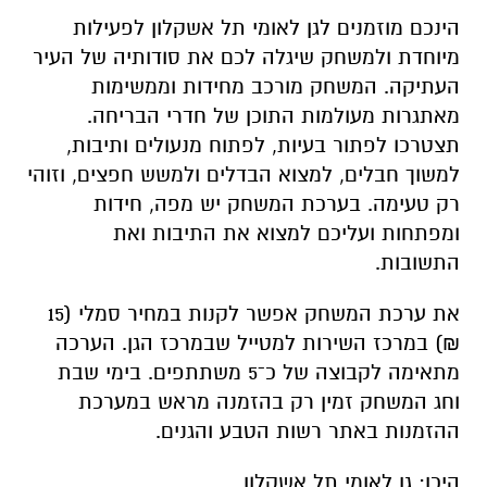
מאתגרות מעולמות התוכן של חדרי הבריחה.
תצטרכו לפתור בעיות, לפתוח מנעולים ותיבות,
למשוך חבלים, למצוא הבדלים ולמשש חפצים, וזוהי
רק טעימה. בערכת המשחק יש מפה, חידות
ומפתחות ועליכם למצוא את התיבות ואת
התשובות.
את ערכת המשחק אפשר לקנות במחיר סמלי (15
₪) במרכז השירות למטייל שבמרכז הגן. הערכה
מתאימה לקבוצה של כ־5 משתתפים. בימי שבת
וחג המשחק זמין רק בהזמנה מראש במערכת
ההזמנות באתר רשות הטבע והגנים.
היכן: גן לאומי תל אשקלון
מתי: בכל יום בשעות 8:30–14:00. בימי שבת יש
להזמין מראש.