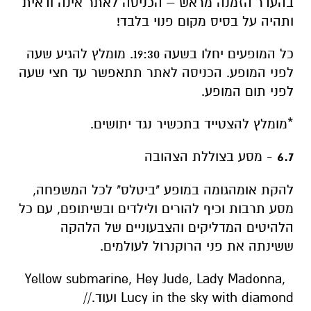
לפני המופע. הכניסה לאתר תתאפשר עד חצי שעה
לפני תום המופע.
*מומלץ להצטייד בתכשיר נגד יתושים.
6.7
- מסע בצוללת הצהובה
להקת אומהגומה במופע "ביטלס" לכל המשפחה,
מסע תרבות וכיף להורים ולילדים ובשיתופם, עם כל
הלהיטים המדליקים והצבעוניים של הלהקה
ששינתה את פני הרוקנרול לעולמים.
Yellow submarine, Hey Jude, Lady Madonna,
Lucy in the sky with diamond ועוד.//
13.7
– מופע מחווה ללהקת כוורת
מופע שמח ומקפיץ לכל המשפחה עם הלהיטים