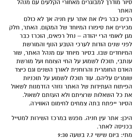
מגן לאומי הרי יהודה – נחל רפאים, הוכרז כבר
לפני שנים הודות לערכי הטבע הנוף והמורשת
המיוחדים שבו. בסיור מיוחד עם מנהל האתר, שור
ענתבי, תוכלו לשמוע על החי הצומח ועל מורשת
האדם החומרית והרוחנית לאורך השנים וגם כיצד
שומרים עליהם. עוד תוכלו לשמוע על תוכניות
הפיתוח העתידות של האתר וזוהי הזדמנות לשאול
את כל השאלות שרציתם ולא העזתם לשאול.
הסיור ייפתח בתה צמחים לחימום האווירה.
היכן: אתר עין חניה. מפגש במרכז השירות למטייל
בכניסה לאתר.
מתי: ביום שישי 7.7 בשעה 9:30
משך הסיור: כ-90 דקות.
ללא תשלום נוסף על דמי הכניסה. חינם למנויי
מטמון.