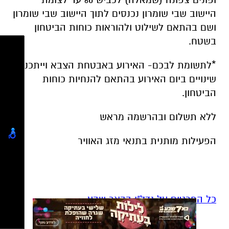
*לתשומת לבכם- האירוע באבטחת הצבא וייתכנו
שינויים ביום האירוע בהתאם להנחיות כוחות
הביטחון.
ללא תשלום ובהרשמה מראש
הפעילות מותנית בתנאי מזג האוויר
כל הפרטים על נדל"ן בבאר שבע
להורדת אפליקציה של באר שבע נט לחצו כאן
אנו מכבדים זכויות יוצרים ועושים מאמץ לאתר את
בעלי הזכויות בצילומים המגיעים לידינו. אם זיהיתים