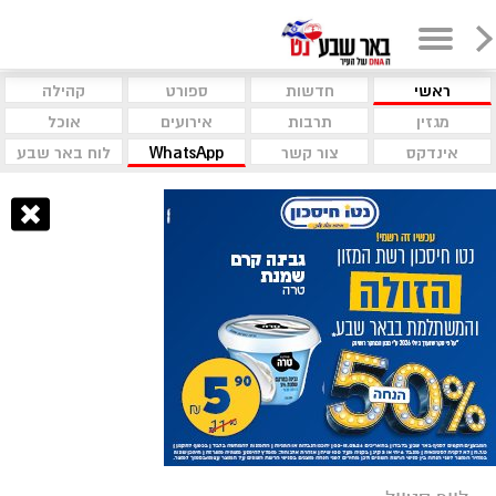
ראשי
חדשות
ספורט
קהילה
מגזין
תרבות
אירועים
אוכל
אינדקס
צור קשר
WhatsApp
לוח באר שבע