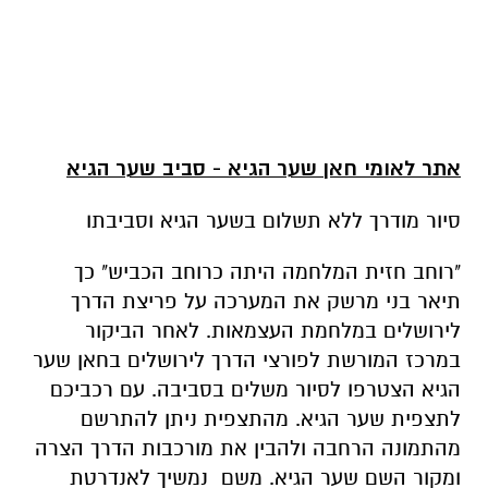
אתר לאומי חאן שער הגיא - סביב שער הגיא
סיור מודרך ללא תשלום בשער הגיא וסביבתו
"רוחב חזית המלחמה היתה כרוחב הכביש" כך
תיאר בני מרשק את המערכה על פריצת הדרך
לירושלים במלחמת העצמאות. לאחר הביקור
במרכז המורשת לפורצי הדרך לירושלים בחאן שער
הגיא הצטרפו לסיור משלים בסביבה. עם רכביכם
לתצפית שער הגיא. מהתצפית ניתן להתרשם
מהתמונה הרחבה ולהבין את מורכבות הדרך הצרה
ומקור השם שער הגיא. משם נמשיך לאנדרטת
המח"ל, שהוקמה לזכרם של 3,000. אנשים ממדינות
שונות שהתנדבו לכוחות הלוחמים של הישוב היהודי
במלחמת העצמאות.