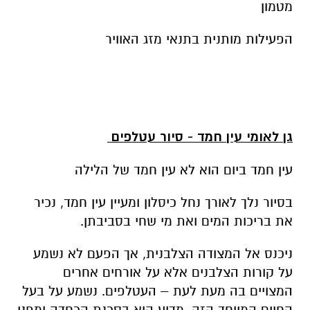
גן לאומי עין חמד - סיור עטלפים
עין חמד ביום הוא לא עין חמד של הלילה
בסיור נלך לאורך נחל כיסלון ומעיין עין חמד, נכיר
את בריכות המים ואת מי שחי בסביבתן.
ניכנס אל המצודה הצלבנית, אך הפעם לא נשמע
על קורות הצלבנים אלא על אורחים אחרים
המצויים בה מעת לעת – העטלפים. נשמע על בעל
החיים המיוחד הזה, מדוע הוא בסכנת הכחדה ומפני
מה צריך לשמור עליו.
עם רדת הערב, נצא מהמבצר ונמתין לעטלפי עין