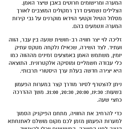
זליכה לוי יצר חוויה רב-חושית שנעה בין עבר, הווה
ועתיד. לצד השירה, שכאילו נלקחה מטקס עתיק
יומין, משתמש האמן באמצעים זמינים מההווה כמו
כלי עבודה חשמליים ומוסיקה אלקטרונית. התוצאה
היא יצירה חדשה בעלת ערך היסטורי תרבותי.
ניתן להצטרף לסיור מודרך קצר במערות הפעמון
בשעות: 19:30, 20:00, 20:30, 21:00. משך ההדרכה
כחצי שעה.
כדי להרחיב את החוויה, מתחם הפיקניק הסמוך
למערות הפעמון מזמן לכם מקום מושלם לאתנחתא
קטנה לפני החשכה. המעוניינים יוכלו להצטייד
במוצרים מקומיים איכותיים הנמכרים בחנות
החדשה שנפתחה במתחם המערות. תוכלו לרכוש
גבינות, ממרחים ויינות מיקבי האזור המעולים.