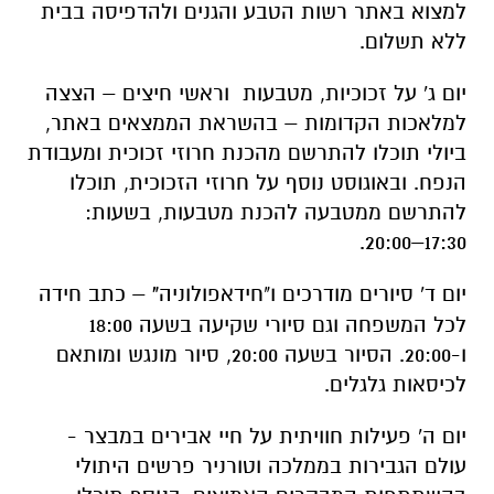
למלאכות הקדומות – בהשראת הממצאים באתר,
ביולי תוכלו להתרשם מהכנת חרוזי זכוכית ומעבודת
הנפח. ובאוגוסט נוסף על חרוזי הזכוכית, תוכלו
להתרשם ממטבעה להכנת מטבעות, בשעות:
17:30–20:00.
יום ד' סיורים מודרכים ו"חידאפולוניה
"
– כתב חידה
לכל המשפחה וגם סיורי שקיעה בשעה 18:00
ו-20:00. הסיור בשעה 20:00, סיור מונגש ומותאם
לכיסאות גלגלים.
יום ה' פעילות חוויתית על חיי אבירים במבצר -
עולם הגבירות בממלכה וטורניר פרשים היתולי
בהשתתפות המבקרים האמיצים. בנוסף תוכלו
להכין את חותם אפולוניה בתשלום סמלי של 5
ש"ח.
היכן: גן לאומי אפולוניה