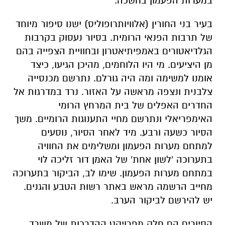
הגלדיאטורים באמפיתיאטרון ובחוויית הצפייה בהם
מן היציעים. מי היו הלוחמים, מהיכן הגיעו, כיצד
אומנו למשימה ומה היה גורלם. נתרשם מכנסייה
צלבנית ונצפה מראשה על האזור. נרד במדרגות אל
החדרים האפלים של בית המרחץ הרומי
האימפריאלי ונתרשם מחיי התענוגות הרומיים. משך
הסיור כשעה ורבע. מיד לאחר הסיור, נוסעים
למתחם מערות הפעמון ומשלימים את החוויה
בתערוכה 'לשון אחת' של האמן דור זליכה לוי
במתחם מערות הפעמון. שימו לב, הביקור בתערוכה
מחייב הרשמה מראש באתר רשות הטבע והגנים.
יש להירשם לביקור הערב.
הסיורים הם חלק מפרויקט ההדרכות של משרד
התיירות במטרה לסייע למורי הדרך בארץ.
היכן: גן לאומי בית גוברין. היציאה לסיור בכניסה
למתחם עיר בני החורין (העיר הצפונית – סמוך