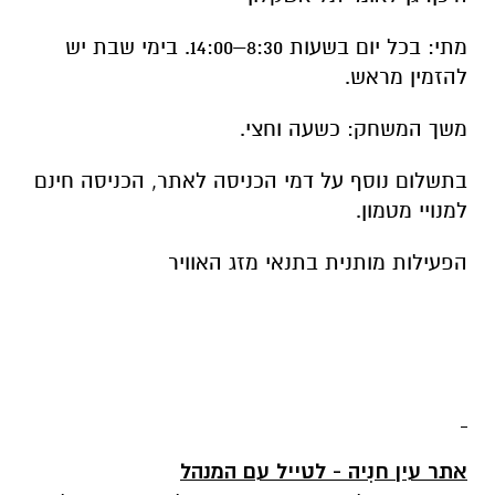
משך המשחק: כשעה וחצי.
בתשלום נוסף על דמי הכניסה לאתר, הכניסה חינם
למנויי מטמון.
הפעילות מותנית בתנאי מזג האוויר
אתר עין חנִיה - לטייל עם המנהל
סיור מודרך למבוגרים מאחורי הקלעים עם מנהל
האתר
רבים כבר גילו את אתר עין חניה אך לא כולם
מכירים את סיפורו המיוחד של המקום. האתר, חלק