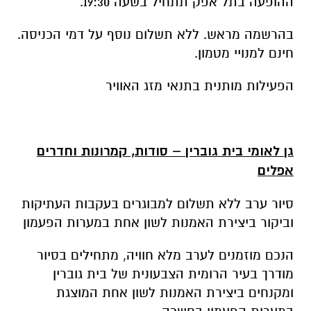
הפעילות מותנית בתנאי מזג האוויר
גן לאומי בית גוברין – סודות, קמרונות וחדרים
אפלים
סיור ערב ללא תשלום למבוגרים בעקבות העתיקות
וביקור ביצירת האמנות לשון אחת במערות הפעמון
הנכם מוזמנים לערב מלא חוויה, מתחילים בסיור
מודרך בעיר הרומית הצבעונית של בית גוברין
ומקנחים ביצירת האמנות לשון אחת המוצגת
במערות הפעמון בחשכה.
בעיר בני החורין (אלוויותרופוליס) ישנו סיפור מיוחד
של תרבות הפנאי הרומית. בסיור נעסוק בקרבות