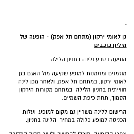
גן לאומי ירקון (מתחם תל אפק) - הופעה של
מיליון כוכבים
הופעה בטבע ולינה בחניון הלילה
מוזמנים ומוזמנות למופע שקיעה מול האגם בגן
לאומי ירקון, במתחם תל אפק, ולאחר מכן לינה
חווייתית בחניון הלילה במתחם מקורות הירקון
הסמוך, תחת כיפת השמיים.
הרישום ללינה משריין גם מקום למופע, ועלות
הכניסה למופע כלולה במחיר הלינה בחניון.
אחרי ההופעה, תוכלו להמשיך ולשיר סביב המדורה
תוך נשנוש תפוח אדמה מהאש, מרשמלו צלוי, או
כל דבר אחר שמזכירה לכם לינה בחוץ ...