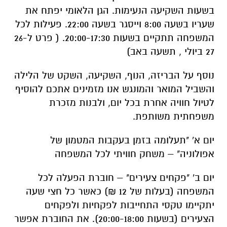
27 ביולי , תשעה באב)
נוסף על הבריזה, הנוף, השקיעה, השקט של הלילה
והשביל המואר והמונגש אנו מזמינים אתכם להוסיף
לטיול חוויה אחרת בכל יום, ולבנות מזכרת
משפחתית משותפת.
יום א' "תעלומה בזמן בעקבות המטמון של
אפולוניה" – משחק חוויתי לכל המשפחה
יום ב' "פקחים צעירים" – חוברת הפעלה לכל
המשפחה (בעלות של 12 ₪) כאשר כל חצי שעה
יתקיימו טקסי התחייבות לפקחיות ולפקחים
הצעירים (בשעות 20:00-18:00). את החוברת אפשר
למצוא באתר רשות הטבע והגנים ולהדפיסה בבית
ללא תשלום.
יום ג' על זכוכיות, מטבעות וראשי חיצים – הצצה