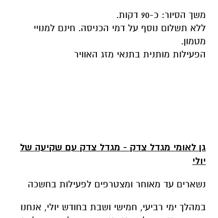
הפעילות מותנית בתנאי מזג האוויר
גן לאומי מגדל צדק - מגדל צדק עם שקיעה של
יולי
נשארים עד מאוחר ומצטרפים לפעילות בחשכה
במהלך ימי רביעי, חמישי ושבת בחודש יולי, אנחנו
מזמינים אתכם להישאר עד חשכה. להצטרף לסיור
מודרך קצר בתוך המצודה (בכל שעה עגולה),
לצפות במיצג "אבני דרך" המספר את סיפורו של
האתר המתחדש מגדל צדק, להתנסות במשחק