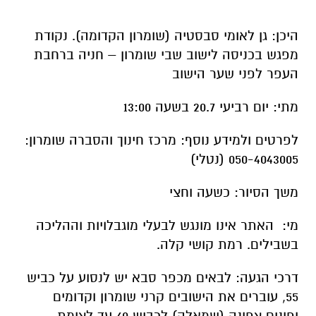
העפר לפני שער הישוב
מתי: יום רביעי 20.7 בשעה 13:00
לפרטים ולמידע נוסף: מרכז חינוך והסברה שומרון:
050-4043005 (נטלי)
משך הסיור: כשעה וחצי
מי: האתר אינו מונגש לבעלי מוגבלויות וההליכה
בשבילים. רמת קושי קלה.
דרכי הגעה: לבאים מכפר סבא יש לנסוע על כביש
55, עוברים את הישובים קרני שומרון וקדומים
ופונים צפונה (שמאלה) לכביש 60 עד לצומת
היישוב שבי שומרון נכנסים לתוך היישוב שבי שומרון
ושם בהתאם לשילוט ולהוראות כוחות הביטחון
בשטח.