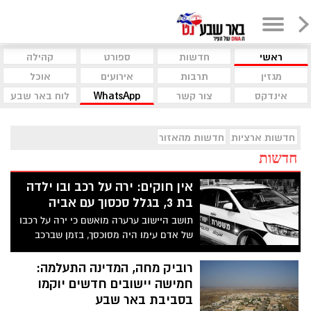
ראשי
חדשות
ספורט
קהילה
מגזין
תרבות
אירועים
אוכל
אינדקס
צור קשר
WhatsApp
לוח באר שבע
חדשות ארציות
חדשות מהאזור
חדשות
אין חוקים: ירה על רכב ובו ילדה
בת 3, בגלל סכסוך עם אביה
תושב היישוב ערערה מואשם כי ירה על רכבו
של אדם עימו היה מסוכסך, בזמן שברכב
שהתה באותה העת ביתו בת ה-3
רוביק מחה, המדינה התעלמה:
חמישה יישובים חדשים יוקמו
בסביבת באר שבע