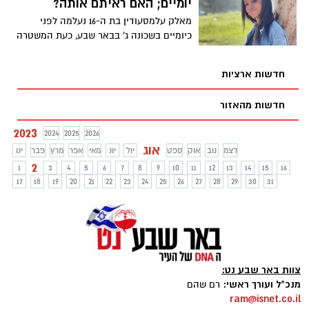
יומיים; האם ראיתם אותה?
מאלק עלמסעודין בת ה-16 נעלמה לפני
כיומיים בשכונה ג' בבאר שבע, כעת המשטרה
מבקשת את עזרת הציבור במציאתה
חדשות ארציות
חדשות מהאזור
2023
2024
2025
2026
אוג
דצמ
נוב
אוק
ספט
יול
יונ
מאי
אפר
מרץ
פבר
ינו
2
1
3
4
5
6
7
8
9
10
11
12
13
14
15
16
17
18
19
20
21
22
23
24
25
26
27
28
29
30
31
צוות באר שבע נט:
מנכ"ל ועורך ראשי:
רם שהם
ram@isnet.co.il