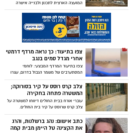
המועצה הארצית לתכנון ולבנייה אישרה
להפקדה הקמת חמישה יישובים חדשים
באזור בקעת ערד, בקרבת שטח בירת הנגב.
בעוד רוביק בעברו התנגד נחרצות לנושא, עוד
רבים באזור מצטרפים אליו: ''במקום לחזק
את האזורים המוחלשים – המדינה פועלת
ממניעים נסתרים''
צפו בתיעוד: כך נראה מרדף דרמטי
אחרי מגדל סמים בנגב
צפו בתיעוד המרדף המבצעי: לוחמי
המסתערבים של משמר הגבול בדרום, עצרו
חשוד בהפעלת חממת סמים בשטחי אש של
הצבא בדרום לאחר שניסה להימלט על גבי
צלב קרס רוסס על קיר בסורוקה;
אופנוע בשטח
המשטרה פתחה בחקירה
עוברי אורח בבית החולים דיווחו למשטרה על
צלב קרס שרוסס על קיר בית החולים.
במשטרה פתחו בחקירה
כתב אישום: נהג ברשלנות, והרג
את הקצינה טל היימן מבית קמה