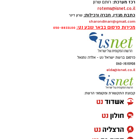
רכז מערכת:
רותם שרון
rotems@isnet.co.il
כתבת מגזין, חברה ורכילות:
שרון דינר
sharondinarr@gmail.com
מכירות פרסום בבאר שבע נט:
050-8833100
פרסום ברשת ישראל נט - אלדה נתנאל
050-7870908
elda@isnet.co.il
קבוצת התקשורת ומקומוני הרשת: