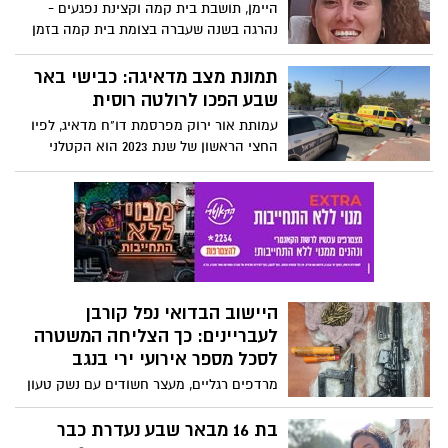
היימן, תושבת בית קמה וקצינת נפגעים -
נהרגה בשנה שעברה בצומת בית קמה בזמן
שנסעה עם חבריה. כעת כתב אישום יוגש כנגד
הנהג הפוגע, תושב אור יהודה
תמונת מצב מדאיגה: כבישי באר
שבע הפכו לרולטה רוסית
עמותת אור ירוק מפרסמת דו"ח מדאיג, לפיו
החצי הראשון של שנת 2023 הוא הקטלני
ביותר בחמש השנים האחרונות בכבישי
ישראל. עם עליה חדה בהרוגים בערים, גם
בבאר שבע המצב אינו מזהיר. הפירוט המלא
בכתבה
היישוב הבדואי נפל קורבן
לעבריינים: כך הצליחה המשטרה
לסכל מספר אירועי ירי בנגב
מרדפים רגליים, מעצר חשודים עם נשק טעון
ועבודת שטח בלתי נגמרת: שוטרי מרחב נגב
הצליחו השבוע לסכל מספר אירועי ירי, אבל
בת 16 מבאר שבע נעדרת כבר
הסוף עוד רחוק