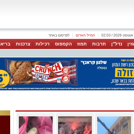
|
המייל האדום
|
לפרסום באתר
זין
נדל"ן
תרבות
תמוז
הקמפוס
רכילות
צרכנות
בריאו