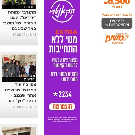
חדשות
מתנדבי עמותת
''ידידים'': העוגן
האזרחי של תושבי
באר שבע גם
בשעת חירום
16:43 / 10.08.22
...
חדשות
צפו בתיעוד
המרגש: שבועיים
אחרי שנגנב -
הכלב ''חץ'' חזר
לחיק המשפחה
14:37 / 10.08.22
...