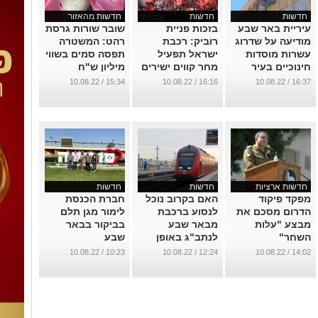
חדשות
חדשות
חדשות מהאזור
עיריית באר שבע
בזכות פניית
שובר שורות גרסת
מודיעה על שדרוג
רוביק: רכבת
רהט: המשטרה
עשרות מוסדות
ישראל תפעיל
תפסה סמים בשווי
חינוכיים בעיר
מחר קווים ישירים
מיליון ש"ח
למען אוהדי באר
...
...
15:34 / 10.08.22
16:16 / 10.08.22
16:37 / 10.08.22
שבע
...
חדשות ארציות
חדשות
חדשות
מפקד פיקוד
האם בקרוב נוכל
חברת הכנסת
הדרום מסכם את
לנסוע ברכבת
לימור מגן תלם
מבצע "עלות
מבאר שבע
בביקור בבאר
השחר"
לנתב"ג באופן
שבע
ישיר?
...
...
10:23 / 10.08.22
12:24 / 10.08.22
14:02 / 10.08.22
...