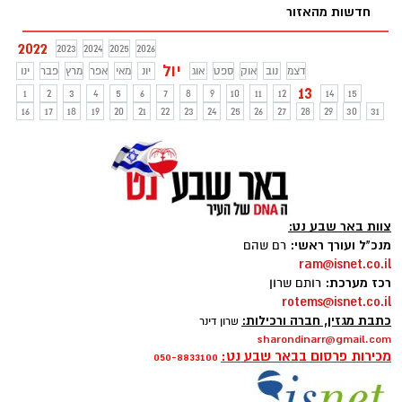
חדשות מהאזור
הגיב - "זהו ניסיון מביך ומביש לקושש קולות
לקראת הבחירות הקרבות''
2022
2023
2024
2025
2026
יול
דצמ
נוב
אוק
ספט
אוג
יונ
מאי
אפר
מרץ
פבר
ינו
13
1
2
3
4
5
6
7
8
9
10
11
12
14
15
16
17
18
19
20
21
22
23
24
25
26
27
28
29
30
31
צוות באר שבע נט:
מנכ"ל ועורך ראשי:
רם שהם
ram@isnet.co.il
רכז מערכת:
רותם שרון
rotems@isnet.co.il
כתבת מגזין, חברה ורכילות:
שרון דינר
sharondinarr@gmail.com
מכירות פרסום בבאר שבע נט:
050-8833100