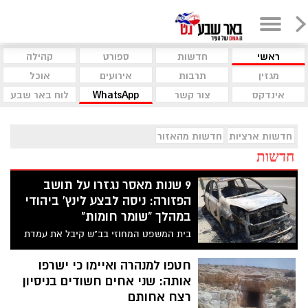
ראשי
חדשות
ספורט
קהילה
מגזין
תרבות
אירועים
אוכל
אינדקס
צור קשר
WhatsApp
לוח באר שבע
חדשות ארציות
חדשות מהאזור
חדשות
9 שנות מאסר נגזרו על תושב
הפזורה: ניסה לבצע לינץ' ביהודי
במהלך "שומר חומות"
בית המשפט המחוזי בב"ש קיבל את עמדת
הפרקליטות וגזר עונש של 9 שנות מאסר
בפועל על תושב הפזורה הבדואית, שנטל חלק
חטפו למנהרה ואיימו כי ישרפו
באירוע לינץ' באזרח ישראלי על רקע גזעני
אותה: שני אחים חשודים בניסיון
ומתוך מניע לאומני-אידאולוגי במהלך מבצע
רצח אחותם
"שומר החומות"