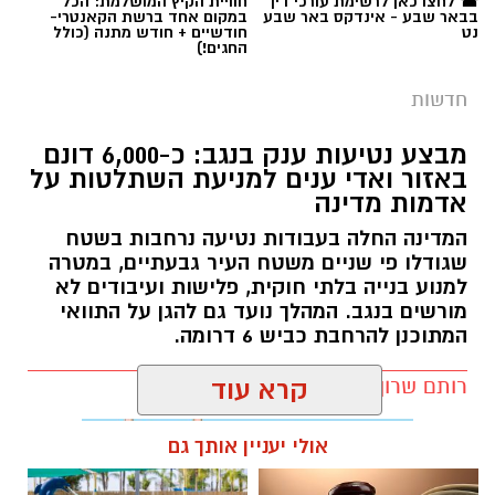
☎ לחצו כאן לרשימת עורכי דין
חוויית הקיץ המושלמת: הכל
בבאר שבע - אינדקס באר שבע
במקום אחד ברשת הקאנטרי-
נט
חודשיים + חודש מתנה (כולל
החגים!)
חדשות
מבצע נטיעות ענק בנגב: כ-6,000 דונם
באזור ואדי ענים למניעת השתלטות על
אדמות מדינה
המדינה החלה בעבודות נטיעה נרחבות בשטח
שגודלו פי שניים משטח העיר גבעתיים, במטרה
למנוע בנייה בלתי חוקית, פלישות ועיבודים לא
מורשים בנגב. המהלך נועד גם להגן על התוואי
המתוכנן להרחבת כביש 6 דרומה.
רותם שרון / 11:32 08.08.26
קרא עוד
אולי יעניין אותך גם