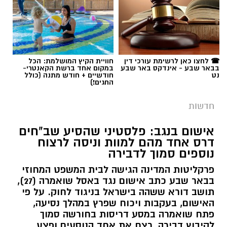
תגים:
רמ''י
☎ לחצו כאן לרשימת עורכי דין
חוויית הקיץ המושלמת: הכל
בבאר שבע - אינדקס באר שבע
במקום אחד ברשת הקאנטרי-
נט
חודשיים + חודש מתנה (כולל
החגים!)
חדשות
אישום בנגב: פלסטיני שהסיע שב"חים
דרס אחד מהם למוות וניסה לרצוח
נוספים סמוך לדבירה
פרקליטות המדינה הגישה לבית המשפט המחוזי
בבאר שבע כתב אישום נגד באסל שואמרה (27),
תושב דורא ששהה בישראל בניגוד לחוק. על פי
האישום, בעקבות ויכוח שפרץ במהלך נסיעה,
פתח שואמרה במסע דריסות בחורשה סמוך
לקיבוץ דבירה, רצח את אחד הנוסעים ופצע