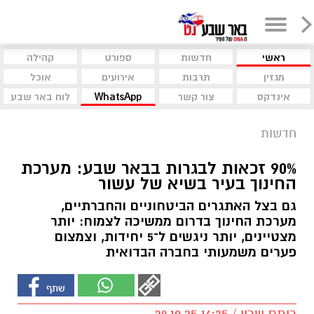
ראשי
חדשות
ספורט
קהילה
מגזין
תרבות
אירועים
אוכל
אינדקס
צור קשר
WhatsApp
לוח באר שבע
חדשות
90% זכאות לבגרות בבאר שבע: מערכת
החינוך בעיר בשיא של עשור
גם בצל האתגרים הביטחוניים והחברתיים,
מערכת החינוך בדרום ממשיכה לצמוח: יותר
מצטיינים, יותר ניגשים ל־5 יחידות, וצמצום
פערים משמעותי בחברה הבדואית
רותם שרון / 16:35 29.10.25