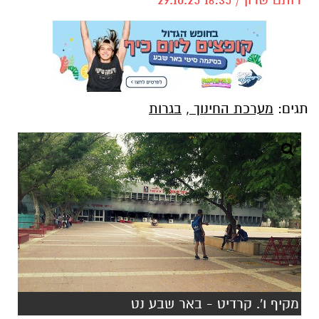
תגים:
מערכת החינוך
,
בגרות
מקיף ו'. קרדיט - באר שבע נט