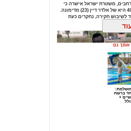
רחבים, משטרת ישראל אישרה כי
הגופה שאותרה הבוקר סמוך לכביש 40 היא של אלדר דיין (23) מדימונה.
 לשיבוש חקירה, נחקרים כעת
ך.
וד
ן אותך גם
מושלמת:
חד ברשת
יים +
ולל
התפתחות קשה וכואבת בפרשת היעדרותו של אלדר דיין ז"ל, צעיר בן 23 מדימונה,