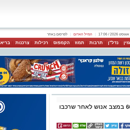
|
המייל האדום
|
לפרסום באתר
זין
נדל"ן
תרבות
תמוז
הקמפוס
רכילות
צרכנות
בריאו
תאונה קשה בבאר שבע: בן 60 במצב אנוש לאחר שרכבו