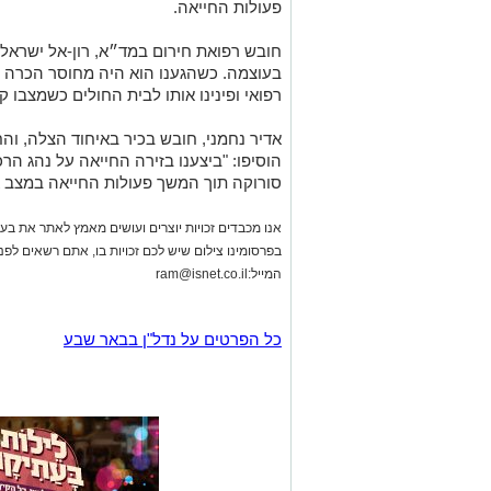
פעולות החייאה.
​חובש רפואת חירום במד״א, רון-אל ישראל
בעוצמה. כשהגענו הוא היה מחוסר הכרה ו
רפואי ופינינו אותו לבית החולים כשמצבו 
​אדיר נחמני, חובש בכיר באיחוד הצלה, והח
הוסיפו: "ביצענו בזירה החייאה על נהג הר
סורוקה תוך המשך פעולות החייאה במצב א
אנו מכבדים זכויות יוצרים ועושים מאמץ לאתר את בעלי
בפרסומינו צילום שיש לכם זכויות בו, אתם רשאים לפ
המייל:
ram@isnet.co.il
כל הפרטים על נדל"ן בבאר שבע