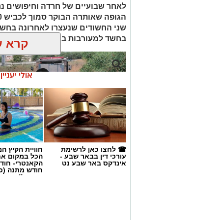
לאחר שבועיים של חרדה וחיפושים נ
שני החשודים שנעצרו לאחרונה בחשד
בחשד למעורבות במותו ומעצרם הואר
קרא ע
אולי יעניי
☎ לחצו כאן לרשימת
חוויית הקיץ ה
עורכי דין בבאר שבע -
הכל במקום א
אינדקס באר שבע נט
הקאנטרי- חודש
חודש מתנה (כ
החגים!)
קרדיט: זק"א