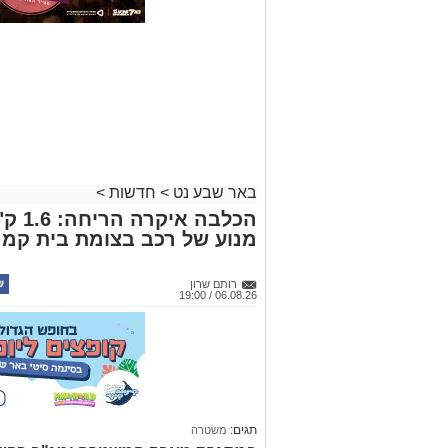
באר שבע נט
>
חדשות
>
הכלבה
מנוע של רכב בצומת בית קמ
רותם שרון
06.08.26 / 19:00
תגים:
משטרה
במסגרת מאבק המשטרה ומג"ב בפשי
חשפה סמים קשים שהוסלקו במכסה מנ
מהפזורה נעצרו. בפעילות נוספת באז
מחתרתי להמרת כספים שנוהל מתוך ר