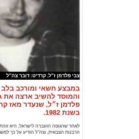
צבי פלדמן ז"ל. קרדיט: דובר צה"ל
במבצע חשאי ומורכב בלב ס
והמוסד להשיב ארצה את ג
פלדמן ז״ל, שנעדר מאז קרב
בשנת 1982.
לאחר שהגופה הועברה לישראל, היא זוהתה 
הרבנות הצבאית, וצה"ל הודיע על כך ל