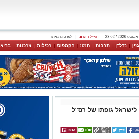
|
המייל האדום
|
לפרסום באתר
זין
נדל"ן
תרבות
תמוז
הקמפוס
רכילות
צרכנות
בריאו
 לישראל גופתו של רס''ל