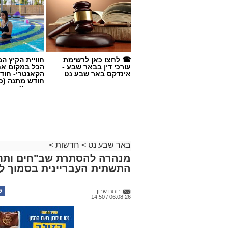
יפעלו הכוחות.
☎ לחצו כאן לרשימת
חוויית הקיץ ה
עורכי דין בבאר שבע -
הכל במקום א
אינדקס באר שבע נט
הקאנטרי- חודש
חודש מתנה (כ
החגים!)
אנו מכבדים זכויות יוצרים ועושים מאמץ לאתר את בעלי
בפרסומינו צילום שיש לכם זכויות בו, אתם רשאים לפ
המייל:ram@isnet.co.il
באר שבע נט
>
חדשות
>
מנהרה להסתרת שב"חים ותח
צילום: shutterstock אילוסטרציה
אינדקס העסקים של באר שבע נט
התשתית העבריינית בסמוך לב
אירוע פלילי חמור ומזעזע
נחשף כעת לראשונה. בליל 
רותם שרון
06.08.26 / 14:50
מבילוי. הם עשו את דרכם 