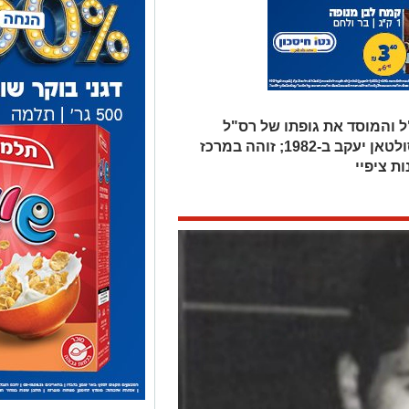
 והמוסד את גופתו של רס"ל
צביקה פלדמן ז"ל, שנעדר מאז קרב סולטאן יעקב ב-1982; זוהה במרכז