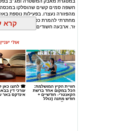
זר. ארבעה חשודים נעצרו בסך הכל.
קרא ע
אולי יעניי
חוויית הקיץ המושלמת:
☎ לחצו כאן ל
הכל במקום אחד ברשת
עורכי דין בבא
הקאנטרי- חודשיים +
אינדקס באר ש
חודש מתנה (כולל
החגים!)
קרדיט: משטרת ישראל
שוטרי המחוז הדרומי ולוח
מג"ב ממשיכים להנחית מכ