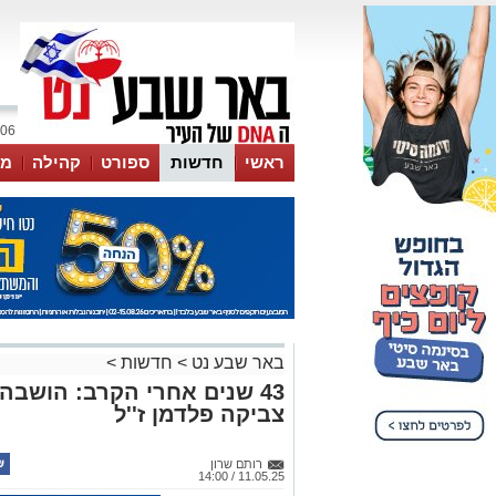
06 אוגוסט 2026 / 23:02
ראשי
חדשות
ספורט
קהילה
מג
עסקים
טיפים והמלצות
באר שבע נט
>
חדשות
>
43 שנים אחרי הקרב: הושבה
צביקה פלדמן ז''ל
רותם שרון
11.05.25 / 14:00