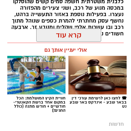
כלבנית משטרתית חשפה סמים קשים שהוסלקו
במכסה מנוע של רכב, ושני צעירים מהפזורה
נעצרו. בפעילות נוספת באזור התעשייה ברהט,
נחשף עסק מחתרתי להמרת כספים שנוהל מתוך
רכב ובו עשרות אלפי שקלים ומטבע זר. ארבעה
חשודים נעצרו בסך הכל.
קרא עוד
רותם שרון / 19:00 06.08.26
אולי יעניין אותך גם
תגים:
משטרה
☎ לחצו כאן לרשימת עורכי דין
חוויית הקיץ המושלמת: הכל
בבאר שבע - אינדקס באר שבע
במקום אחד ברשת הקאנטרי-
נט
חודשיים + חודש מתנה (כולל
החגים!)
חדשות