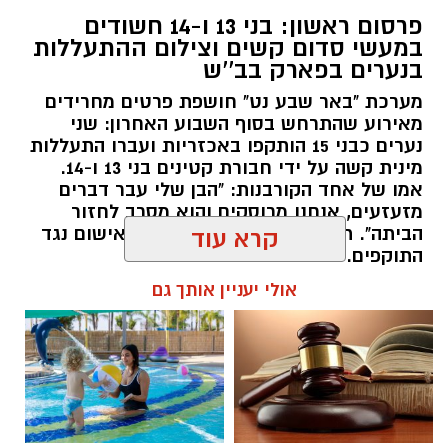
פרסום ראשון: בני 13 ו-14 חשודים
במעשי סדום קשים וצילום ההתעללות
בנערים בפארק בב''ש
מערכת "באר שבע נט" חושפת פרטים מחרידים
מאירוע שהתרחש בסוף השבוע האחרון: שני
נערים כבני 15 הותקפו באכזריות ועברו התעללות
קרדיט: משטרת ישראל
מינית קשה על ידי חבורת קטינים בני 13 ו-14.
אמו של אחד הקורבנות: "הבן שלי עבר דברים
שוטרי המחוז הדרומי ולוחמי המשמר הלאומי של
מזעזעים, אנחנו מרוסקים והוא מסרב לחזור
מג"ב ממשיכים להנחית מכות על תשתיות
הביתה". תוך ימים ספורים: צפוי כתב אישום נגד
קרא עוד
התוקפים.
הפשיעה בנגב, עם שתי תפיסות משמעותיות
ביממות האחרונות. במסגרת פעילות סמויה
אולי יעניין אותך גם
רותם שרון / 15:41 06.08.26
שנערכה על ידי כוחות מג"ב יחד עם שוטרי ימ"ר
דרום, אותר רכב חשוד בצומת בית קמה.
בחיפוש שנערך ברכב, בעזרתה של הכלבה
המשטרתית "איקרה", אותר שלל רב: במכסה
המנוע ובגב המושבים האחוריים הוסלקו לא פחות