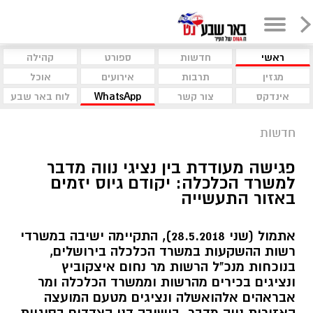
ראשי
חדשות
ספורט
קהילה
מגזין
תרבות
אירועים
אוכל
אינדקס
צור קשר
WhatsApp
לוח באר שבע
חדשות
פגישה מעודדת בין נציגי נווה מדבר
למשרד הכלכלה: יקודם גיוס יזמים
באזור התעשייה
אתמול (שני 28.5.2018), התקיימה ישיבה במשרדי
רשות ההשקעות במשרד הכלכלה בירושלים,
בנוכחות מנכ"ל הרשות מר נחום איצקוביץ
ונציגים בכירים מהרשות וממשרד הכלכלה ומר
אבראהים אלהואשלה ונציגים מטעם המועצה